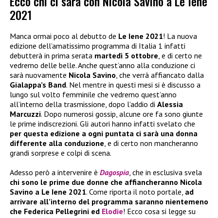
Ecco chi ci sarà con Nicola Savino a Le Iene
2021
Manca ormai poco al debutto de
Le Iene 2021
! La nuova
edizione dell’amatissimo programma di Italia 1 infatti
debutterà in prima serata
martedì 5 ottobre
, e di certo ne
vedremo delle belle. Anche quest’anno alla conduzione ci
sarà nuovamente
Nicola Savino
, che verrà affiancato dalla
Gialappa’s Band
. Nel mentre in questi mesi si è discusso a
lungo sul volto femminile che vedremo quest’anno
all’interno della trasmissione, dopo l’addio di
Alessia
Marcuzzi
. Dopo numerosi gossip, alcune ore fa sono giunte
le prime indiscrezioni. Gli autori hanno infatti svelato che
per questa edizione a ogni puntata ci sarà una donna
differente alla conduzione
, e di certo non mancheranno
grandi sorprese e colpi di scena.
Adesso però a intervenire è
Dagospia
, che in esclusiva svela
chi sono le prime due donne che affiancheranno Nicola
Savino a Le Iene 2021
. Come riporta il noto portale,
ad
arrivare all’interno del programma saranno nientemeno
che Federica Pellegrini ed
Elodie
! Ecco cosa si legge su