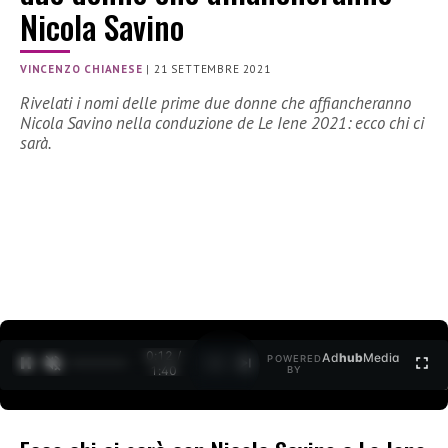
Nicola Savino
VINCENZO CHIANESE
|
21 SETTEMBRE 2021
Rivelati i nomi delle prime due donne che affiancheranno
Nicola Savino nella conduzione de Le Iene 2021: ecco chi ci
sarà.
0:12 /
Ad
hub
Media
POWERED
1
/
2
1:40
BY