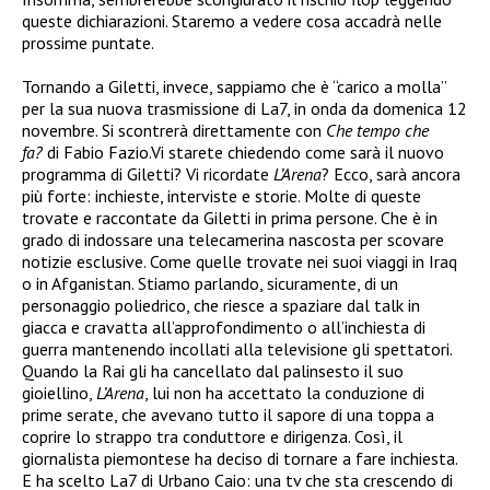
queste dichiarazioni. Staremo a vedere cosa accadrà nelle
prossime puntate.
Tornando a Giletti, invece, sappiamo che è “carico a molla”
per la sua nuova trasmissione di La7, in onda da domenica 12
novembre. Si scontrerà direttamente con
Che tempo che
fa?
di Fabio Fazio.Vi starete chiedendo come sarà il nuovo
programma di Giletti? Vi ricordate
L’Arena
? Ecco, sarà ancora
più forte: inchieste, interviste e storie. Molte di queste
trovate e raccontate da Giletti in prima persone. Che è in
grado di indossare una telecamerina nascosta per scovare
notizie esclusive. Come quelle trovate nei suoi viaggi in Iraq
o in Afganistan. Stiamo parlando, sicuramente, di un
personaggio poliedrico, che riesce a spaziare dal talk in
giacca e cravatta all’approfondimento o all’inchiesta di
guerra mantenendo incollati alla televisione gli spettatori.
Quando la Rai gli ha cancellato dal palinsesto il suo
gioiellino,
L’Arena
, lui non ha accettato la conduzione di
prime serate, che avevano tutto il sapore di una toppa a
coprire lo strappo tra conduttore e dirigenza. Così, il
giornalista piemontese ha deciso di tornare a fare inchiesta.
E ha scelto La7 di Urbano Caio: una tv che sta crescendo di