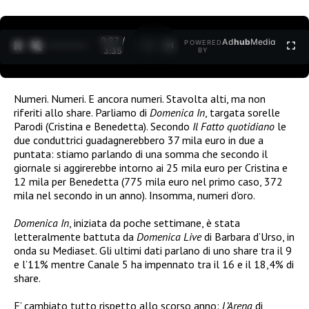
0:27 /
Ad
hub
Media
POWERED
1
/
2
3:35
BY
Numeri. Numeri. E ancora numeri. Stavolta alti, ma non
riferiti allo share. Parliamo di
Domenica In
, targata sorelle
Parodi (Cristina e Benedetta). Secondo
Il Fatto quotidiano
le
due conduttrici guadagnerebbero 37 mila euro in due a
puntata: stiamo parlando di una somma che secondo il
giornale si aggirerebbe intorno ai 25 mila euro per Cristina e
12 mila per Benedetta (775 mila euro nel primo caso, 372
mila nel secondo in un anno). Insomma, numeri d’oro.
Domenica In
, iniziata da poche settimane, è stata
letteralmente battuta da
Domenica Live
di Barbara d’Urso, in
onda su Mediaset. Gli ultimi dati parlano di uno share tra il 9
e l’11% mentre Canale 5 ha impennato tra il 16 e il 18,4% di
share.
E’ cambiato tutto rispetto allo scorso anno:
L’Arena
di