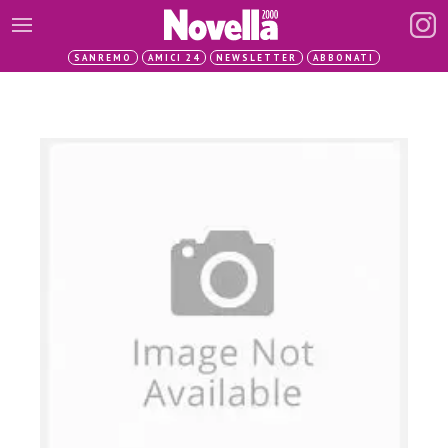
SANREMO
AMICI 24
NEWSLETTER
ABBONATI