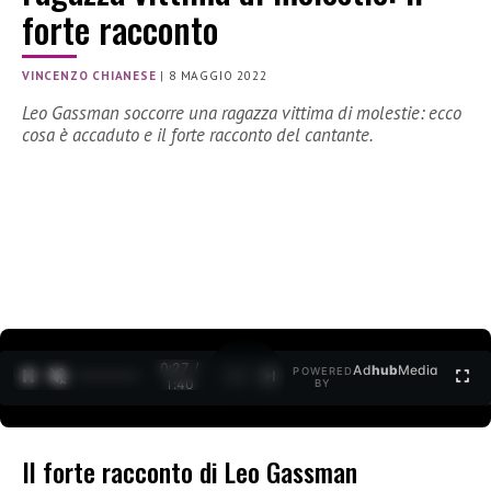
forte racconto
VINCENZO CHIANESE
|
8 MAGGIO 2022
Leo Gassman soccorre una ragazza vittima di molestie: ecco
cosa è accaduto e il forte racconto del cantante.
0:28 /
Ad
hub
Media
POWERED
1
/
2
1:40
BY
Il forte racconto di Leo Gassman