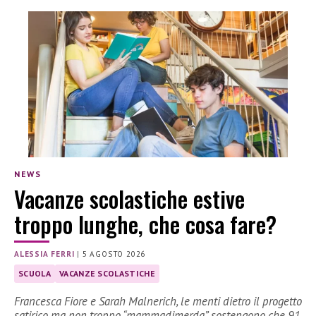
NEWS
Vacanze scolastiche estive
troppo lunghe, che cosa fare?
ALESSIA FERRI
|
5 AGOSTO 2026
SCUOLA
VACANZE SCOLASTICHE
Francesca Fiore e Sarah Malnerich, le menti dietro il progetto
satirico ma non troppo “mammadimerda”, sostengono che 91