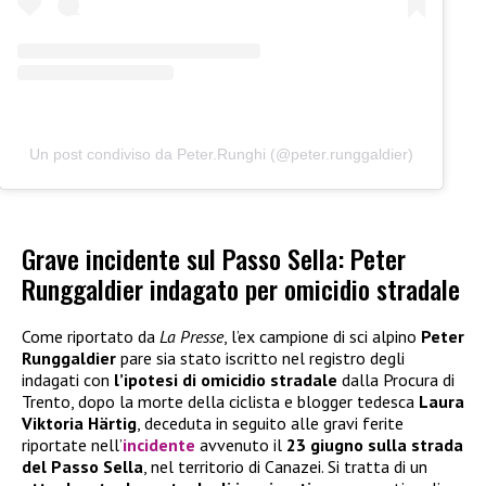
Un post condiviso da Peter.Runghi (@peter.runggaldier)
Grave incidente sul Passo Sella: Peter
Runggaldier indagato per omicidio stradale
Come riportato da
La Presse
, l’ex campione di sci alpino
Peter
Runggaldier
pare sia stato iscritto nel registro degli
indagati con
l’ipotesi di omicidio stradale
dalla Procura di
Trento, dopo la morte della ciclista e blogger tedesca
Laura
Viktoria Härtig
, deceduta in seguito alle gravi ferite
riportate nell’
incidente
avvenuto il
23 giugno sulla strada
del Passo Sella
, nel territorio di Canazei. Si tratta di un