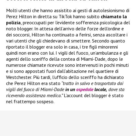
Molti utenti che hanno assistito ai gesti di autolesionismo di
Perez Hilton in diretta su TikTok hanno subito
chiamato la
polizia
, preoccupati per l’evidente sofferenza psicologica del
noto blogger. In attesa dell’arrivo delle forze dell’ordine e
dei soccorsi, Hilton ha continuato a ferirsi, senza ascoltare i
vari utenti che gli chiedevano di smettere. Secondo quanto
riportato il blogger era solo in casa, i tre figli minorenni
quindi non erano con lui. I vigili del fuoco, un’ambulanza e gli
agenti dello sceriffo della contea di Miami-Dade, dopo le
numerose chiamate ricevute sono intervenuti in pochi minuti
e si sono appostati fuori dall’abitazione nel quartiere di
Westchester. Più tardi, l’ufficio dello sceriffo ha dichiarato
che Perez Hilton era stato
“tratto in salvo e trasportato dai
vigili del fuoco di Miami-Dade
in un
ospedale
locale,
dove sta
ricevendo assistenza medica.”
L’account del blogger è stato
nel frattempo sospeso.