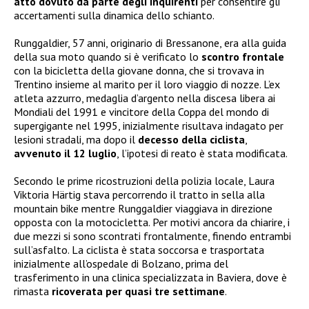
atto dovuto da parte degli inquirenti
per consentire gli
accertamenti sulla dinamica dello schianto.
Runggaldier, 57 anni, originario di Bressanone, era alla guida
della sua moto quando si è verificato lo
scontro frontale
con la bicicletta della giovane donna, che si trovava in
Trentino insieme al marito per il loro viaggio di nozze. L’ex
atleta azzurro, medaglia d’argento nella discesa libera ai
Mondiali del 1991 e vincitore della Coppa del mondo di
supergigante nel 1995, inizialmente risultava indagato per
lesioni stradali, ma dopo il
decesso della ciclista
,
avvenuto il 12 luglio
, l’ipotesi di reato è stata modificata.
Secondo le prime ricostruzioni della polizia locale, Laura
Viktoria Härtig stava percorrendo il tratto in sella alla
mountain bike mentre Runggaldier viaggiava in direzione
opposta con la motocicletta. Per motivi ancora da chiarire, i
due mezzi si sono scontrati frontalmente, finendo entrambi
sull’asfalto. La ciclista è stata soccorsa e trasportata
inizialmente all’ospedale di Bolzano, prima del
trasferimento in una clinica specializzata in Baviera, dove è
rimasta
ricoverata per quasi tre settimane
.