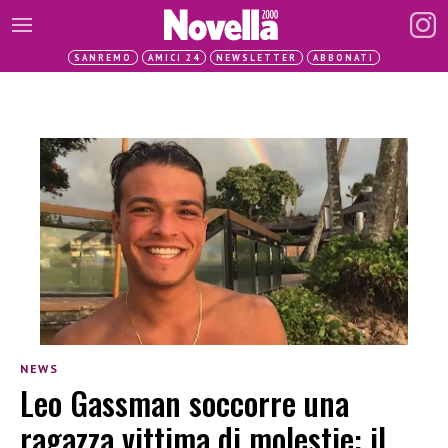
SANREMO
AMICI 24
NEWSLETTER
ABBONATI
NEWS
Leo Gassman soccorre una
ragazza vittima di molestie: il