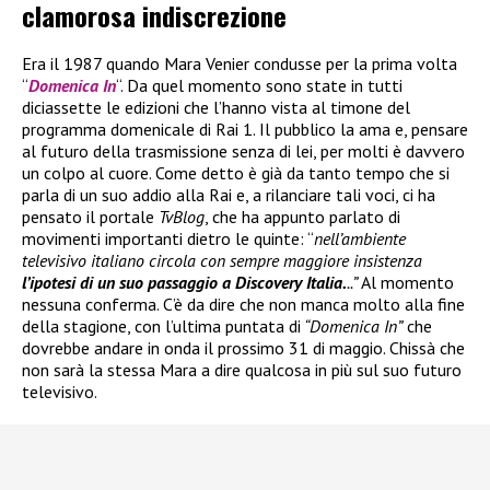
clamorosa indiscrezione
Era il 1987 quando Mara Venier condusse per la prima volta
“
Domenica In
“. Da quel momento sono state in tutti
diciassette le edizioni che l’hanno vista al timone del
programma domenicale di Rai 1. Il pubblico la ama e, pensare
al futuro della trasmissione senza di lei, per molti è davvero
un colpo al cuore. Come detto è già da tanto tempo che si
parla di un suo addio alla Rai e, a rilanciare tali voci, ci ha
pensato il portale
TvBlog
, che ha appunto parlato di
movimenti importanti dietro le quinte: “
nell’ambiente
televisivo italiano circola con sempre maggiore insistenza
l’ipotesi di un suo passaggio a Discovery Italia.
..”
Al momento
nessuna conferma. C’è da dire che non manca molto alla fine
della stagione, con l’ultima puntata di
“Domenica In”
che
dovrebbe andare in onda il prossimo 31 di maggio. Chissà che
non sarà la stessa Mara a dire qualcosa in più sul suo futuro
televisivo.