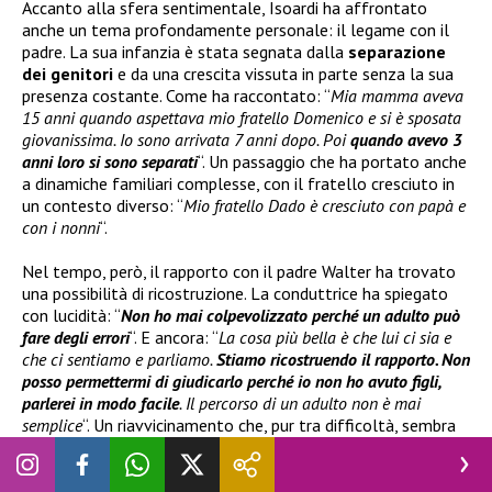
Accanto alla sfera sentimentale, Isoardi ha affrontato
anche un tema profondamente personale: il legame con il
padre. La sua infanzia è stata segnata dalla
separazione
dei genitori
e da una crescita vissuta in parte senza la sua
presenza costante. Come ha raccontato: “
Mia mamma aveva
15 anni quando aspettava mio fratello Domenico e si è sposata
giovanissima. Io sono arrivata 7 anni dopo. Poi
quando avevo 3
anni loro si sono separati
“. Un passaggio che ha portato anche
a dinamiche familiari complesse, con il fratello cresciuto in
un contesto diverso: “
Mio fratello Dado è cresciuto con papà e
con i nonni
“.
Nel tempo, però, il rapporto con il padre Walter ha trovato
una possibilità di ricostruzione. La conduttrice ha spiegato
con lucidità: “
Non ho mai colpevolizzato perché un adulto può
fare degli errori
“. E ancora: “
La cosa più bella è che lui ci sia e
che ci sentiamo e parliamo.
Stiamo ricostruendo il rapporto. Non
posso permettermi di giudicarlo perché io non ho avuto figli,
parlerei in modo facile
. Il percorso di un adulto non è mai
semplice
“. Un riavvicinamento che, pur tra difficoltà, sembra
oggi rappresentare un nuovo equilibrio affettivo.