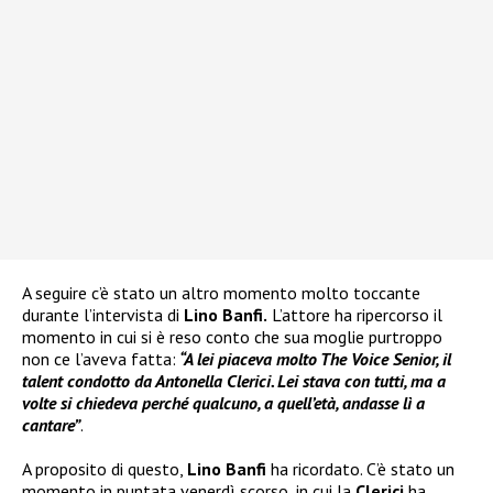
A seguire c’è stato un altro momento molto toccante
durante l’intervista di
Lino Banfi.
L’attore ha ripercorso il
momento in cui si è reso conto che sua moglie purtroppo
non ce l’aveva fatta:
“A lei piaceva molto The Voice Senior, il
talent condotto da Antonella Clerici. Lei stava con tutti, ma a
volte si chiedeva perché qualcuno, a quell’età, andasse lì a
cantare”
.
A proposito di questo,
Lino Banfi
ha ricordato. C’è stato un
momento in puntata venerdì scorso, in cui la
Clerici
ha