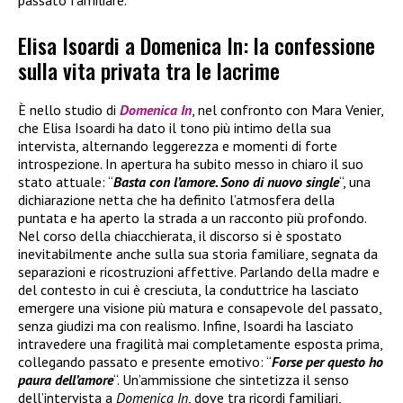
Elisa Isoardi a Domenica In: la confessione
sulla vita privata tra le lacrime
È nello studio di
Domenica In
, nel confronto con Mara Venier,
che Elisa Isoardi ha dato il tono più intimo della sua
intervista, alternando leggerezza e momenti di forte
introspezione. In apertura ha subito messo in chiaro il suo
stato attuale: “
Basta con l’amore. Sono di nuovo single
“, una
dichiarazione netta che ha definito l’atmosfera della
puntata e ha aperto la strada a un racconto più profondo.
Nel corso della chiacchierata, il discorso si è spostato
inevitabilmente anche sulla sua storia familiare, segnata da
separazioni e ricostruzioni affettive. Parlando della madre e
del contesto in cui è cresciuta, la conduttrice ha lasciato
emergere una visione più matura e consapevole del passato,
senza giudizi ma con realismo. Infine, Isoardi ha lasciato
intravedere una fragilità mai completamente esposta prima,
collegando passato e presente emotivo: “
Forse per questo ho
paura dell’amore
“. Un’ammissione che sintetizza il senso
dell’intervista a
Domenica In
, dove tra ricordi familiari,