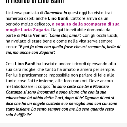
Il ricordo di Lino Banfi
L’intensa puntata di
Domenica In
quest’oggi ha visto tra i
numerosi ospiti anche
Lino Banfi.
L’attore arriva da un
periodo molto delicato,
a seguito della scomparsa di sua
moglie
Lucia Zagaria
.
Da qui l’inevitabile domanda da
parte di
Mara Venier
:
“Come stai, Lino?”.
Con gli occhi lucidi,
ha rivelato di stare bene e come nella vita serva sempre
ironia:
“E poi fa rima con quella frase che usi sempre tu, bella di
zia, ma anche con Zagaria”.
Così
Lino Banfi
ha lasciato andare i ricordi ripensando alla
sua cara moglie, che tanto ha amato e amerà per sempre.
Per lui è praticamente impossibile non parlare di lei e alle
tante cose fatte insieme, alle loro canzoni. Deve ancora
metabolizzare il colpo:
“Io sono certo che lei e Maurizio
Costanzo si sono incontrati e sono sicuro che con la sua
educazione lui abbia detto ‘Lucì, dopo di te’. Ognuno di noi si
dice che ha un angelo custode e io ne voglio uno con cui sono
stato insieme. La sento sempre con me. La sera quando resto
solo è difficile”.