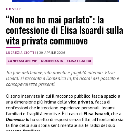
GOSSIP
“Non ne ho mai parlato”: la
confessione di Elisa Isoardi sulla
vita privata commuove
LUCREZIA CIOTTI
|
20 APRILE 2026
CONFESSIONI VIP
DOMENICA IN
ELISA ISOARDI
Tra fine dell’amore, vita privata e fragilità interiori: Elisa
Isoardi si racconta a Domenica In, tra ricordi del passato e
consapevolezze presenti.
Ci sono interviste in cui il racconto pubblico lascia spazio a
una dimensione più intima della
vita privata
, fatta di
confessioni che intrecciano esperienze personali, legami
familiari e fragilità emotive. È il caso di
Elisa Isoardi
, che a
Domenica In
ha scelto di esporsi senza filtri, affrontando sia
la fine della sua storia sentimentale sia le radici del suo
passato familiare.