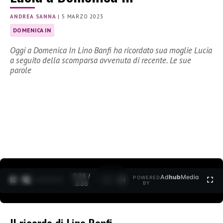
ANDREA SANNA
|
5 MARZO 2023
DOMENICA IN
Oggi a Domenica In Lino Banfi ha ricordato sua moglie Lucia
a seguito della scomparsa avvenuta di recente. Le sue
parole
0:30 /
Ad
hub
Media
POWERED
1
/
2
3:35
BY