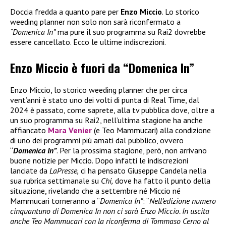
Doccia fredda a quanto pare per
Enzo Miccio
. Lo storico
weeding planner non solo non sarà riconfermato a
“Domenica In”
ma pure il suo programma su Rai2 dovrebbe
essere cancellato. Ecco le ultime indiscrezioni.
Enzo Miccio è fuori da “Domenica In”
Enzo Miccio, lo storico weeding planner che per circa
vent’anni è stato uno dei volti di punta di Real Time, dal
2024 è passato, come saprete, alla tv pubblica dove, oltre a
un suo programma su Rai2, nell’ultima stagione ha anche
affiancato
Mara Venier
(e Teo Mammucari) alla condizione
di uno dei programmi più amati dal pubblico, ovvero
“
Domenica In”
. Per la prossima stagione, però, non arrivano
buone notizie per Miccio. Dopo infatti le indiscrezioni
lanciate da
LaPresse,
ci ha pensato Giuseppe Candela nella
sua rubrica settimanale su
Chi,
dove ha fatto il punto della
situazione, rivelando che a settembre né Miccio né
Mammucari torneranno a “
Domenica In”
: “
Nell’edizione numero
cinquantuno di Domenica In non ci sarà Enzo Miccio. In uscita
anche Teo Mammucari con la riconferma di Tommaso Cerno al