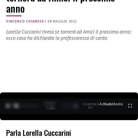
anno
VINCENZO CHIANESE
|
18 MAGGIO 2022
Lorella Cuccarini rivela se tornerà ad Amici il prossimo anno:
ecco cosa ha dichiarato la professoressa di canto.
0:12 /
Ad
hub
Media
POWERED
1
/
2
1:40
BY
Parla Lorella Cuccarini