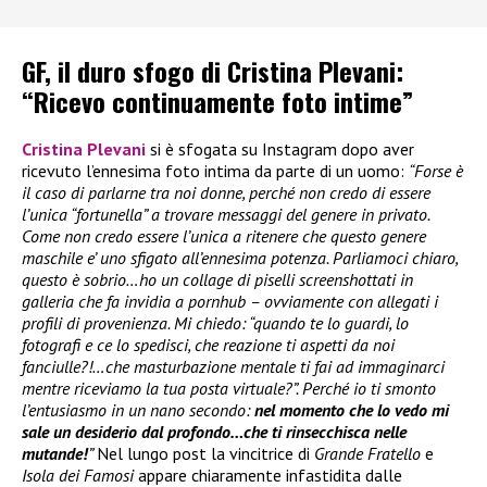
GF, il duro sfogo di Cristina Plevani:
“Ricevo continuamente foto intime”
Cristina Plevani
si è sfogata su Instagram dopo aver
ricevuto l’ennesima foto intima da parte di un uomo:
“Forse è
il caso di parlarne tra noi donne, perché non credo di essere
l’unica “fortunella” a trovare messaggi del genere in privato.
Come non credo essere l’unica a ritenere che questo genere
maschile e’ uno sfigato all’ennesima potenza. Parliamoci chiaro,
questo è sobrio…ho un collage di piselli screenshottati in
galleria che fa invidia a pornhub – ovviamente con allegati i
profili di provenienza. Mi chiedo: “quando te lo guardi, lo
fotografi e ce lo spedisci, che reazione ti aspetti da noi
fanciulle?!…che masturbazione mentale ti fai ad immaginarci
mentre riceviamo la tua posta virtuale?”. Perché io ti smonto
l’entusiasmo in un nano secondo:
nel momento che lo vedo mi
sale un desiderio dal profondo…che ti rinsecchisca nelle
mutande!
”
Nel lungo post la vincitrice di
Grande Fratello
e
Isola dei Famosi
appare chiaramente infastidita dalle