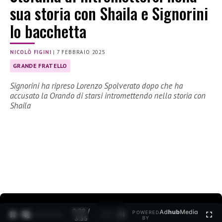
sua storia con Shaila e Signorini
lo bacchetta
NICOLÒ FIGINI
|
7 FEBBRAIO 2025
GRANDE FRATELLO
Signorini ha ripreso Lorenzo Spolverato dopo che ha
accusato la Orando di starsi intromettendo nella storia con
Shaila
0:30 /
Ad
hub
Media
POWERED
1
/
2
3:35
BY