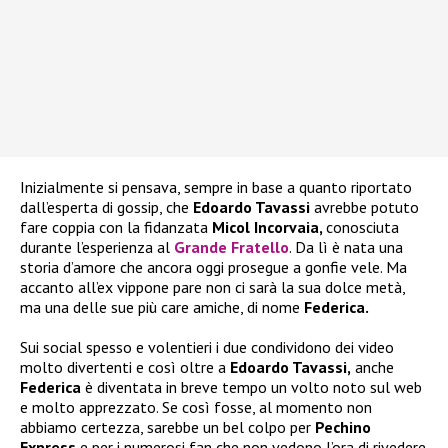
Inizialmente si pensava, sempre in base a quanto riportato
dall’esperta di gossip, che
Edoardo Tavassi
avrebbe potuto
fare coppia con la fidanzata
Micol Incorvaia,
conosciuta
durante l’esperienza al
Grande Fratello
. Da lì è nata una
storia d’amore che ancora oggi prosegue a gonfie vele. Ma
accanto all’ex vippone pare non ci sarà la sua dolce metà,
ma una delle sue più care amiche, di nome
Federica.
Sui social spesso e volentieri i due condividono dei video
molto divertenti e così oltre a
Edoardo Tavassi,
anche
Federica
è diventata in breve tempo un volto noto sul web
e molto apprezzato. Se così fosse, al momento non
abbiamo certezza, sarebbe un bel colpo per
Pechino
Express
e per i numerosi fan che non vedono l’ora di rivedere