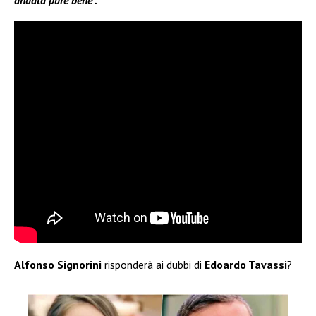
andata pure bene”.
Alfonso Signorini
risponderà ai dubbi di
Edoardo Tavassi
?