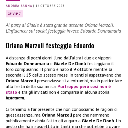
ANDREA SANNA
|
14 OTTOBRE 2023
GF VIP 7
Al party di Giaele è stata grande assente Oriana Marzoli.
L’influencer sui social festeggia invece Edoardo Donnamaria
Oriana Marzoli festeggia Edoardo
A distanza di pochi giorni l’uno dall’altra i due ex vipponi
Edoardo Donnamaria
e
Giaele De Donà
festeggiano il
loro compleanno. Il primo è nato il 9 ottobre mentre la
seconda il 13 dello stesso mese. In tanti si aspettavano che
Oriana Marzoli
presenziasse sì a entrambi, ma in particolare
alla festa della sua amica.
Purtroppo però così non è
stato
e tra gli invitati non è comparsa in alcuna storia
Instagram.
Ci teniamo a far presente che non conosciamo le ragioni di
quest’assenza, ma
Oriana Marzoli
pare che nemmeno
pubblicamente abbia fatto gli auguro a
Giaele De Donà
. Un
gesto che ha insospettito in tanti, ma che potrebbe trovare