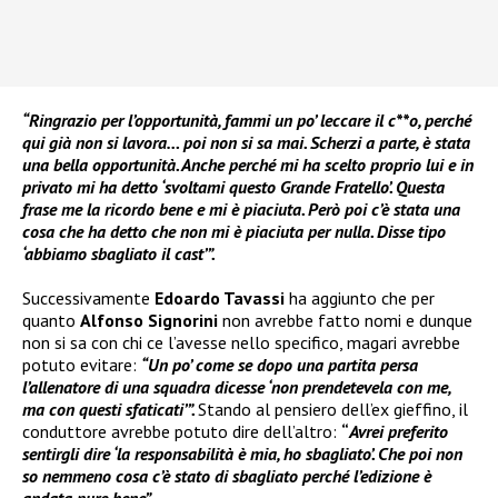
“Ringrazio per l’opportunità, fammi un po’ leccare il c**o, perché
qui già non si lavora… poi non si sa mai. Scherzi a parte, è stata
una bella opportunità. Anche perché mi ha scelto proprio lui e in
privato mi ha detto ‘svoltami questo Grande Fratello’. Questa
frase me la ricordo bene e mi è piaciuta. Però poi c’è stata una
cosa che ha detto che non mi è piaciuta per nulla. Disse tipo
‘abbiamo sbagliato il cast’”.
Successivamente
Edoardo Tavassi
ha aggiunto che per
quanto
Alfonso Signorini
non avrebbe fatto nomi e dunque
non si sa con chi ce l’avesse nello specifico, magari avrebbe
potuto evitare:
“Un po’ come se dopo una partita persa
l’allenatore di una squadra dicesse ‘non prendetevela con me,
ma con questi sfaticati’”.
Stando al pensiero dell’ex gieffino, il
conduttore avrebbe potuto dire dell’altro:
“
Avrei preferito
sentirgli dire ‘la responsabilità è mia, ho sbagliato’. Che poi non
so nemmeno cosa c’è stato di sbagliato perché l’edizione è