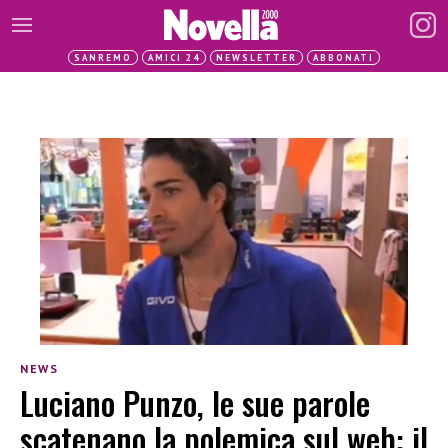
SANREMO
AMICI 24
NEWSLETTER
ABBONATI
NEWS
Luciano Punzo, le sue parole
scatenano la polemica sul web: il