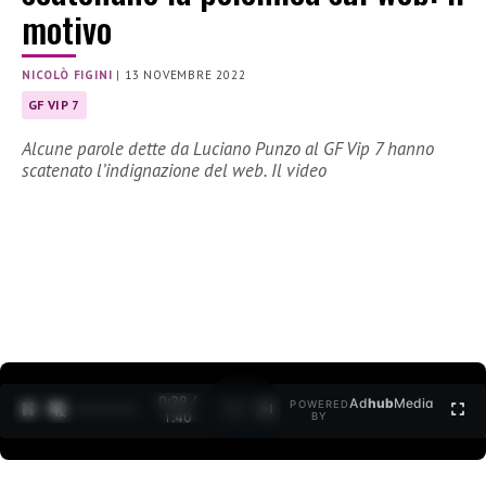
motivo
NICOLÒ FIGINI
|
13 NOVEMBRE 2022
GF VIP 7
Alcune parole dette da Luciano Punzo al GF Vip 7 hanno
scatenato l’indignazione del web. Il video
0:30 /
Ad
hub
Media
POWERED
1
/
2
1:40
BY