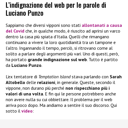
L’indignazione del web per le parole di
Luciano Punzo
Sappiamo che diversi vipponi sono stati
allontanati a causa
del
Covid
che, in qualche modo, è riuscito ad aprirsi un varco
dentro la casa più spiata d’Italia. Quelli che rimangano
continuano a vivere la loro quotidianità tra un tampone e
l’altro. Ingannando il tempo, perciò, si ritrovano come al
solito a parlare degli argomenti più vari. Uno di questi, però,
ha portato
grande indignazione sul web
. Tutto è partito
da
Luciano Punzo
.
L’ex tentatore di
Temptation Island
stava parlando con
Sarah
Altobello
delle
relazioni
, in generale. Queste, secondo il
vippone, non durano più perché
non rispecchiano più i
valori di una volta
. E fin qui le persone potrebbero anche
non avere nulla su cui obbiettare. Il problema per il web
arriva poco dopo. Ma andiamo a sentire il suo discorso. Qui
sotto il
video
: