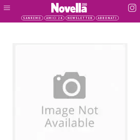
SANREMO
AMICI 24
NEWSLETTER
ABBONATI