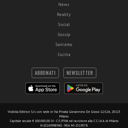
News
Reality
Social
Gossip
Sanremo
Cucina
ABBONATI
NEWSLETTER
Visibilia Editrice S.r.l.
con sede in Via Privata Giovannino De Grassi 12/12A, 20123
Milano.
Capitale sociale € 100.000,00 I.V. - C.F./P.IVA ed iscrizione alla C.C.I.A.A. di Milano
N.10269990965 - REA MI-2519578.