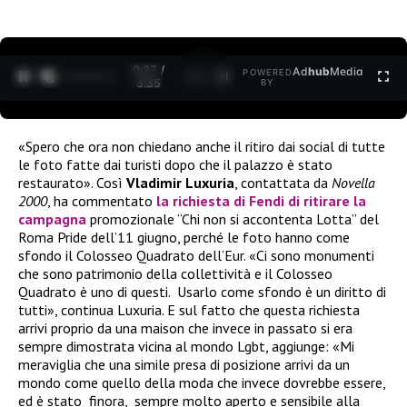
0:27 /
Ad
hub
Media
POWERED
1
/
2
3:35
BY
«Spero che ora non chiedano anche il ritiro dai social di tutte
le foto fatte dai turisti dopo che il palazzo è stato
restaurato». Così
Vladimir Luxuria
, contattata da
Novella
2000
, ha commentato
la richiesta di Fendi di ritirare la
campagna
promozionale “Chi non si accontenta Lotta” del
Roma Pride dell’11 giugno, perché le foto hanno come
sfondo il Colosseo Quadrato dell’Eur. «Ci sono monumenti
che sono patrimonio della collettività e il Colosseo
Quadrato è uno di questi. Usarlo come sfondo è un diritto di
tutti», continua Luxuria. E sul fatto che questa richiesta
arrivi proprio da una maison che invece in passato si era
sempre dimostrata vicina al mondo Lgbt, aggiunge: «Mi
meraviglia che una simile presa di posizione arrivi da un
mondo come quello della moda che invece dovrebbe essere,
ed è stato finora, sempre molto aperto e sensibile alla