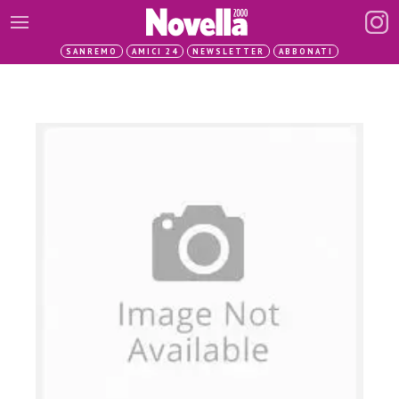
SANREMO
AMICI 24
NEWSLETTER
ABBONATI