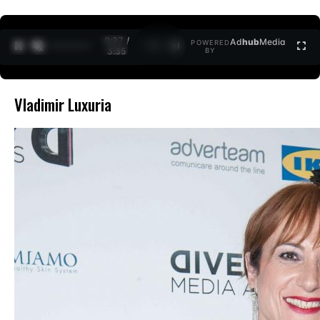
0:27 /
Ad
hub
Media
POWERED
1
/
2
3:35
BY
Vladimir Luxuria