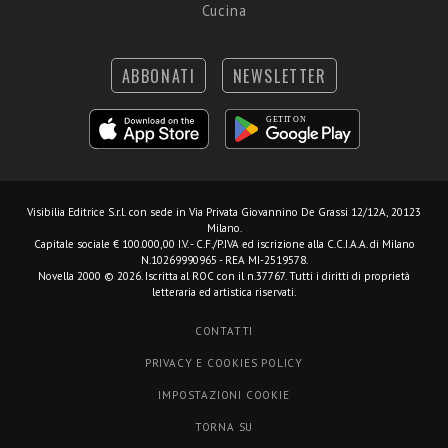
Cucina
ABBONATI
NEWSLETTER
Visibilia Editrice S.r.l.
con sede in Via Privata Giovannino De Grassi 12/12A, 20123
Milano.
Capitale sociale € 100.000,00 I.V. - C.F./P.IVA ed iscrizione alla C.C.I.A.A. di Milano
N.10269990965 - REA MI-2519578.
Novella 2000 © 2026. Iscritta al ROC con il n.37767. Tutti i diritti di proprietà
letteraria ed artistica riservati.
CONTATTI
PRIVACY E COOKIES POLICY
IMPOSTAZIONI COOKIE
TORNA SU