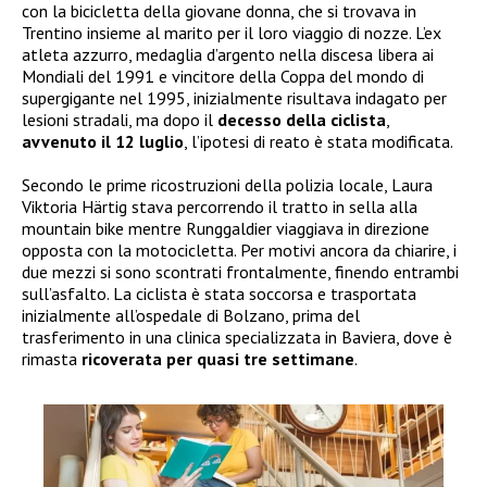
con la bicicletta della giovane donna, che si trovava in
Trentino insieme al marito per il loro viaggio di nozze. L’ex
atleta azzurro, medaglia d’argento nella discesa libera ai
Mondiali del 1991 e vincitore della Coppa del mondo di
supergigante nel 1995, inizialmente risultava indagato per
lesioni stradali, ma dopo il
decesso della ciclista
,
avvenuto il 12 luglio
, l’ipotesi di reato è stata modificata.
Secondo le prime ricostruzioni della polizia locale, Laura
Viktoria Härtig stava percorrendo il tratto in sella alla
mountain bike mentre Runggaldier viaggiava in direzione
opposta con la motocicletta. Per motivi ancora da chiarire, i
due mezzi si sono scontrati frontalmente, finendo entrambi
sull’asfalto. La ciclista è stata soccorsa e trasportata
inizialmente all’ospedale di Bolzano, prima del
trasferimento in una clinica specializzata in Baviera, dove è
rimasta
ricoverata per quasi tre settimane
.