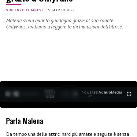
VINCENZO CHIANESE
|
26 MARZO 2022
Malena svela quanto guadagna grazie al suo canale
OnlyFans: andiamo a leggere le dichiarazioni dell’attrice.
0:28 /
Ad
hub
Media
POWERED
1
/
2
3:35
BY
Parla Malena
Da tempo una delle attrici hard più amate e seguite è senza