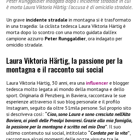
Peter Runggaldier indagato dopo l’incidente stradale in cui
è morta Laura Viktoria Härtig: l’accusa è di omicidio stradale.
Un grave
incidente stradale
in montagna si è trasformato
in una tragedia: la ciclista tedesca Laura Viktoria Härtig è
morta dopo lo scontro con una moto guidata dall’ex
campione azzurro
Peter Runggaldier
, ora indagato per
omicidio stradale.
Laura Viktoria Härtig, la passione per la
montagna e il racconto sui social
Laura Viktoria Härtig, 30 anni, era una
influencer
e blogger
tedesca molto legata al mondo della montagna e dello
sport. Originaria di Penzberg, in Baviera, raccontava le sue
esperienze attraverso il suo blog personale e il profilo
Instagram, seguito da oltre 51mila persone. Sul proprio sito
si descriveva così:
“
Ciao, sono Laura e sono cresciuta nell’Alta
Baviera, ai piedi delle Prealpi bavaresi. Grazie alla mia famiglia,
la passione per la montagna è scritta nel mio Dna
”
. Il suo
ultimo contenuto sui social, intitolato
“
Cordata per la vita
”
,
raccontava alcuni momenti delle nozze vissute tra le