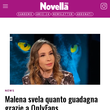
SANREMO
AMICI 24
NEWSLETTER
ABBONATI
NEWS
Malena svela quanto guadagna
grazie a OnlyFans