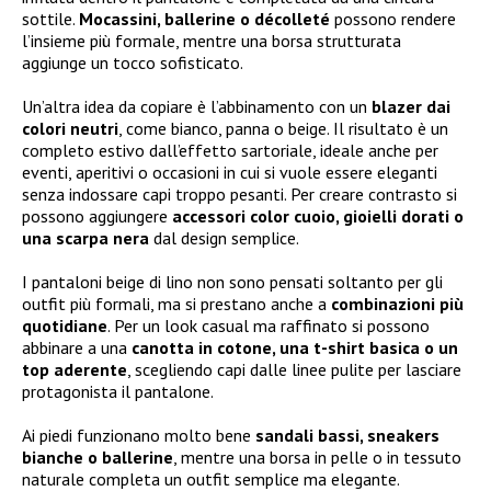
sottile.
Mocassini, ballerine o décolleté
possono rendere
l’insieme più formale, mentre una borsa strutturata
aggiunge un tocco sofisticato.
Un’altra idea da copiare è l’abbinamento con un
blazer dai
colori neutri
, come bianco, panna o beige. Il risultato è un
completo estivo dall’effetto sartoriale, ideale anche per
eventi, aperitivi o occasioni in cui si vuole essere eleganti
senza indossare capi troppo pesanti. Per creare contrasto si
possono aggiungere
accessori color cuoio, gioielli dorati o
una scarpa nera
dal design semplice.
I pantaloni beige di lino non sono pensati soltanto per gli
outfit più formali, ma si prestano anche a
combinazioni più
quotidiane
. Per un look casual ma raffinato si possono
abbinare a una
canotta in cotone, una t-shirt basica o un
top aderente
, scegliendo capi dalle linee pulite per lasciare
protagonista il pantalone.
Ai piedi funzionano molto bene
sandali bassi, sneakers
bianche o ballerine
, mentre una borsa in pelle o in tessuto
naturale completa un outfit semplice ma elegante.