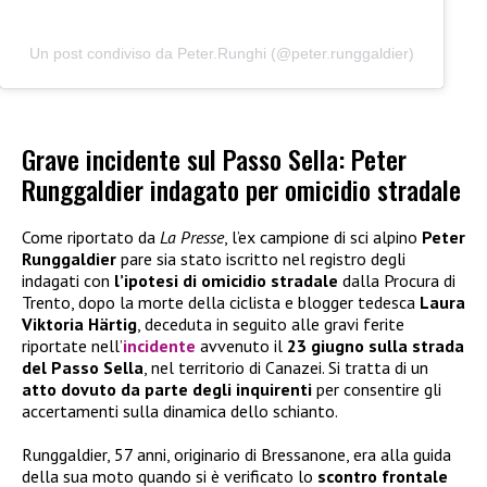
Un post condiviso da Peter.Runghi (@peter.runggaldier)
Grave incidente sul Passo Sella: Peter
Runggaldier indagato per omicidio stradale
Come riportato da
La Presse
, l’ex campione di sci alpino
Peter
Runggaldier
pare sia stato iscritto nel registro degli
indagati con
l’ipotesi di omicidio stradale
dalla Procura di
Trento, dopo la morte della ciclista e blogger tedesca
Laura
Viktoria Härtig
, deceduta in seguito alle gravi ferite
riportate nell’
incidente
avvenuto il
23 giugno sulla strada
del Passo Sella
, nel territorio di Canazei. Si tratta di un
atto dovuto da parte degli inquirenti
per consentire gli
accertamenti sulla dinamica dello schianto.
Runggaldier, 57 anni, originario di Bressanone, era alla guida
della sua moto quando si è verificato lo
scontro frontale