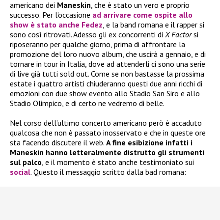
americano dei
Maneskin
, che è stato un vero e proprio
successo. Per l’occasione
ad arrivare come ospite allo
show è stato anche
Fedez
, e la band romana e il rapper si
sono così ritrovati. Adesso gli ex concorrenti di
X Factor
si
riposeranno per qualche giorno, prima di affrontare la
promozione del loro nuovo album, che uscirà a gennaio, e di
tornare in tour in Italia, dove ad attenderli ci sono una serie
di live già tutti sold out. Come se non bastasse la prossima
estate i quattro artisti chiuderanno questi due anni ricchi di
emozioni con due show evento allo Stadio San Siro e allo
Stadio Olimpico, e di certo ne vedremo di belle.
Nel corso dell’ultimo concerto americano però è accaduto
qualcosa che non è passato inosservato e che in queste ore
sta facendo discutere il web.
A fine esibizione infatti i
Maneskin hanno letteralmente distrutto gli strumenti
sul palco
, e il momento è stato anche testimoniato sui
social
. Questo il messaggio scritto dalla bad romana: