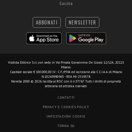
Cucina
ABBONATI
NEWSLETTER
Visibilia Editrice S.r.l.
con sede in Via Privata Giovannino De Grassi 12/12A, 20123
Milano.
Capitale sociale € 100.000,00 I.V. - C.F./P.IVA ed iscrizione alla C.C.I.A.A. di Milano
N.10269990965 - REA MI-2519578.
Novella 2000 © 2026. Iscritta al ROC con il n.37767. Tutti i diritti di proprietà
letteraria ed artistica riservati.
CONTATTI
PRIVACY E COOKIES POLICY
IMPOSTAZIONI COOKIE
TORNA SU