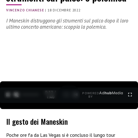
VINCENZO CHIANESE
|
18 DICEMBRE 2022
I Maneskin distruggono gli strumenti sul palco dopo il loro
ultimo concerto americano: scoppia la polemica.
0:13 /
Ad
hub
Media
POWERED
1
/
2
1:40
BY
Il gesto dei Maneskin
Poche ore fa da Las Vegas si è concluso il lungo tour