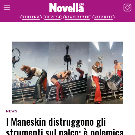
SANREMO
AMICI 24
NEWSLETTER
ABBONATI
NEWS
I Maneskin distruggono gli
strumenti sul palco: è polemica