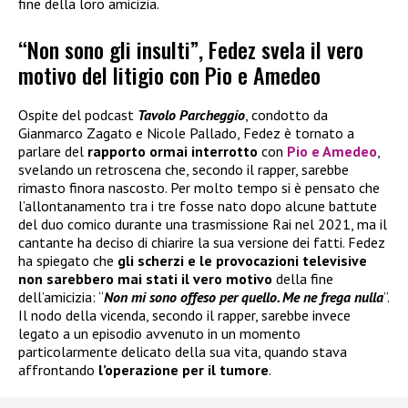
fine della loro amicizia.
“Non sono gli insulti”, Fedez svela il vero
motivo del litigio con Pio e Amedeo
Ospite del podcast
Tavolo Parcheggio
, condotto da
Gianmarco Zagato e Nicole Pallado, Fedez è tornato a
parlare del
rapporto ormai interrotto
con
Pio e Amedeo
,
svelando un retroscena che, secondo il rapper, sarebbe
rimasto finora nascosto. Per molto tempo si è pensato che
l’allontanamento tra i tre fosse nato dopo alcune battute
del duo comico durante una trasmissione Rai nel 2021, ma il
cantante ha deciso di chiarire la sua versione dei fatti. Fedez
ha spiegato che
gli scherzi e le provocazioni televisive
non sarebbero mai stati il vero motivo
della fine
dell’amicizia: “
Non mi sono offeso per quello. Me ne frega nulla
”.
Il nodo della vicenda, secondo il rapper, sarebbe invece
legato a un episodio avvenuto in un momento
particolarmente delicato della sua vita, quando stava
affrontando
l’operazione per il tumore
.