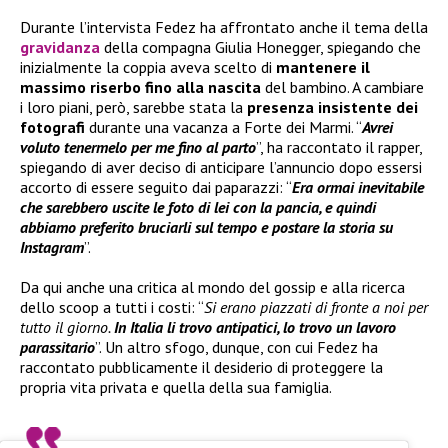
Durante l’intervista Fedez ha affrontato anche il tema della
gravidanza
della compagna Giulia Honegger, spiegando che
inizialmente la coppia aveva scelto di
mantenere il
massimo riserbo fino alla nascita
del bambino. A cambiare
i loro piani, però, sarebbe stata la
presenza insistente dei
fotografi
durante una vacanza a Forte dei Marmi. “
Avrei
voluto tenermelo per me fino al parto
”, ha raccontato il rapper,
spiegando di aver deciso di anticipare l’annuncio dopo essersi
accorto di essere seguito dai paparazzi: “
Era ormai inevitabile
che sarebbero uscite le foto di lei con la pancia, e quindi
abbiamo preferito bruciarli sul tempo e postare la storia su
Instagram
”.
Da qui anche una critica al mondo del gossip e alla ricerca
dello scoop a tutti i costi: “
Si erano piazzati di fronte a noi per
tutto il giorno.
In Italia li trovo antipatici, lo trovo un lavoro
parassitario
”. Un altro sfogo, dunque, con cui Fedez ha
raccontato pubblicamente il desiderio di proteggere la
propria vita privata e quella della sua famiglia.