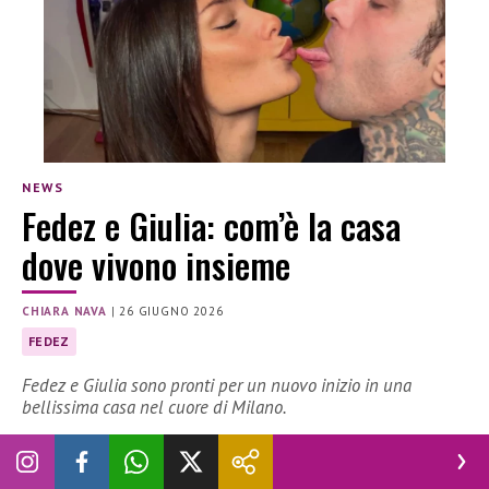
NEWS
Fedez e Giulia: com’è la casa
dove vivono insieme
CHIARA NAVA
|
26 GIUGNO 2026
FEDEZ
Fedez e Giulia sono pronti per un nuovo inizio in una
bellissima casa nel cuore di Milano.
Dove vivono Fedez e Giulia Honegger? La coppia ha scelto
una casa bellissima a pochi passi dal centro storico di Milano.