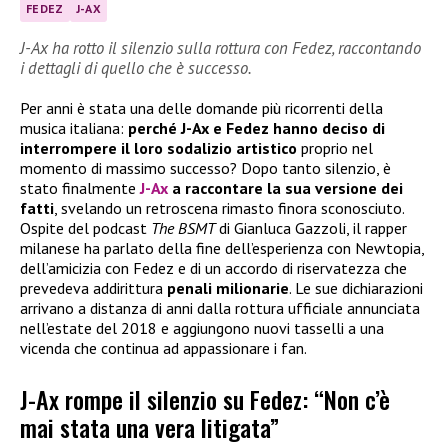
FEDEZ
J-AX
J-Ax ha rotto il silenzio sulla rottura con Fedez, raccontando
i dettagli di quello che è successo.
Per anni è stata una delle domande più ricorrenti della
musica italiana:
perché J-Ax e Fedez hanno deciso di
interrompere il loro sodalizio artistico
proprio nel
momento di massimo successo? Dopo tanto silenzio, è
stato finalmente
J-Ax
a raccontare la sua versione dei
fatti
, svelando un retroscena rimasto finora sconosciuto.
Ospite del podcast
The BSMT
di Gianluca Gazzoli, il rapper
milanese ha parlato della fine dell’esperienza con Newtopia,
dell’amicizia con Fedez e di un accordo di riservatezza che
prevedeva addirittura
penali milionarie
. Le sue dichiarazioni
arrivano a distanza di anni dalla rottura ufficiale annunciata
nell’estate del 2018 e aggiungono nuovi tasselli a una
vicenda che continua ad appassionare i fan.
J-Ax rompe il silenzio su Fedez: “Non c’è
mai stata una vera litigata”