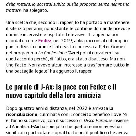
della rottura. Io accettai subito quella proposta, senza nemmeno
trattare
” ha spiegato.
Una scelta che, secondo il rapper, lo ha portato a mantenere
il silenzio per anni, nonostante le continue domande ricevute
durante interviste e ospitate televisive. Il rapper ha poi
ricordato come
Fedez
, nel 2019, abbia raccontato il proprio
punto di vista durante l’intervista concessa a Peter Gomez
nel programma
La Confessione
. “Avrei potuto rivalermi su
quell’accordo perché, di fatto, era stato disatteso. Ma non
l’ho fatto. Non avevo alcun interesse a trasformare tutto in
una battaglia legale” ha aggiunto il rapper.
Le parole di J-Ax: la pace con Fedez e il
nuovo capitolo della loro amicizia
Dopo quattro anni di distanza, nel 2022 è arrivata
la
riconciliazione
, culminata con il concerto benefico Love Mi
e, l’anno successivo, con il successo di
Disco Paradise
insieme
ad Annalisa.
J-Ax
ha spiegato che quella reunion aveva un
significato particolare, soprattutto per il pubblico che aveva