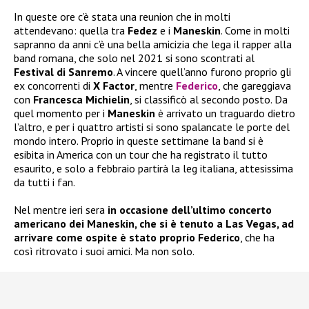
In queste ore c’è stata una reunion che in molti
attendevano: quella tra
Fedez
e i
Maneskin
. Come in molti
sapranno da anni c’è una bella amicizia che lega il rapper alla
band romana, che solo nel 2021 si sono scontrati al
Festival di Sanremo
. A vincere quell’anno furono proprio gli
ex concorrenti di
X Factor
, mentre
Federico
, che gareggiava
con
Francesca Michielin
, si classificò al secondo posto. Da
quel momento per i
Maneskin
è arrivato un traguardo dietro
l’altro, e per i quattro artisti si sono spalancate le porte del
mondo intero. Proprio in queste settimane la band si è
esibita in America con un tour che ha registrato il tutto
esaurito, e solo a febbraio partirà la leg italiana, attesissima
da tutti i fan.
Nel mentre ieri sera
in occasione dell’ultimo concerto
americano dei Maneskin, che si è tenuto a Las Vegas, ad
arrivare come ospite è stato proprio Federico
, che ha
così ritrovato i suoi amici. Ma non solo.