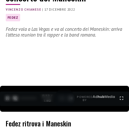
VINCENZO CHIANESE
|
17 DICEMBRE 2022
FEDEZ
Fedez vola a Las Vegas e va al concerto dei Maneskin: arriva
l’attesa reunion tra il rapper e la band romana.
0:13 /
Ad
hub
Media
POWERED
1
/
2
1:40
BY
Fedez ritrova i Maneskin