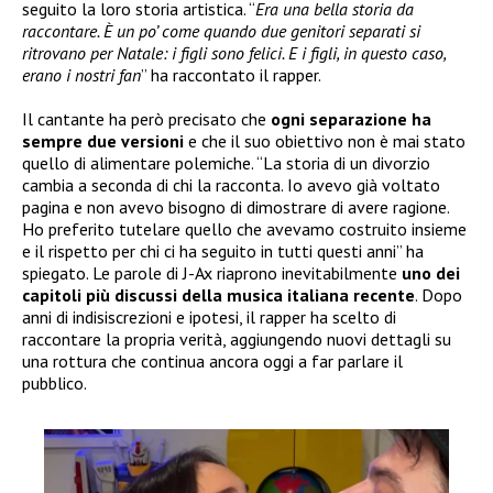
seguito la loro storia artistica. “
Era una bella storia da
raccontare. È un po’ come quando due genitori separati si
ritrovano per Natale: i figli sono felici. E i figli, in questo caso,
erano i nostri fan
” ha raccontato il rapper.
Il cantante ha però precisato che
ogni separazione ha
sempre due versioni
e che il suo obiettivo non è mai stato
quello di alimentare polemiche. “La storia di un divorzio
cambia a seconda di chi la racconta. Io avevo già voltato
pagina e non avevo bisogno di dimostrare di avere ragione.
Ho preferito tutelare quello che avevamo costruito insieme
e il rispetto per chi ci ha seguito in tutti questi anni” ha
spiegato. Le parole di J-Ax riaprono inevitabilmente
uno dei
capitoli più discussi della musica italiana recente
. Dopo
anni di indisiscrezioni e ipotesi, il rapper ha scelto di
raccontare la propria verità, aggiungendo nuovi dettagli su
una rottura che continua ancora oggi a far parlare il
pubblico.