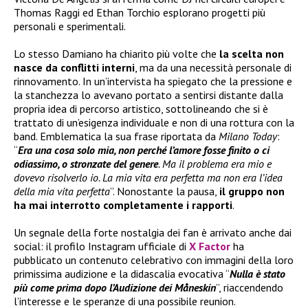
Thomas Raggi ed Ethan Torchio esplorano progetti più
personali e sperimentali.
Lo stesso Damiano ha chiarito più volte che
la scelta non
nasce da conflitti interni
, ma da una necessità personale di
rinnovamento. In un’intervista ha spiegato che la pressione e
la stanchezza lo avevano portato a sentirsi distante dalla
propria idea di percorso artistico, sottolineando che si è
trattato di un’esigenza individuale e non di una rottura con la
band. Emblematica la sua frase riportata da
Milano Today
:
“
Era una cosa solo mia, non perché l’amore fosse finito o ci
odiassimo, o stronzate del genere
. Ma il problema era mio e
dovevo risolverlo io. La mia vita era perfetta ma non era l’idea
della mia vita perfetta
”. Nonostante la pausa,
il gruppo
non
ha
mai interrotto completamente i rapporti
.
Un segnale della forte nostalgia dei fan è arrivato anche dai
social: il profilo Instagram ufficiale di
X Factor
ha
pubblicato un contenuto celebrativo con immagini della loro
primissima audizione e la didascalia evocativa “
Nulla è stato
più come prima dopo l’Audizione dei Måneskin
”, riaccendendo
l’interesse e le speranze di una possibile reunion.