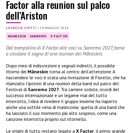
Factor alla reunion sul palco
dell’Ariston
LUCREZIA CIOTTI
|
19 MAGGIO 2026
MANESKIN
SANREMO
X FACTOR
Dal trampolino di X Factor alle voci su Sanremo 2027, torna
a circolare il sogno di una reunion dei Måneskin.
Dopo mesi di indiscrezioni e segnali indiretti, il possibile
ritorno dei
Måneskin
torna al centro dell’attenzione. A
riaccendere le voci è stata una rivelazione di Fiorello, che ha
rilanciato l’ipotesi di una reunion della band sul palco del
Festival di
Sanremo 2027
. Tra carriere soliste, ricordi del
successo internazionale e un legame mai del tutto
interrotto, l’idea di rivedere il gruppo insieme ha riaperto
anche una sottile vena di malinconia: quella di una band che
ha lasciato il suo momento più alto sospeso, come una
canzone interrotta proprio sul ritornello.
Le origini di tutto restano legate a
X Factor
, il primo grande