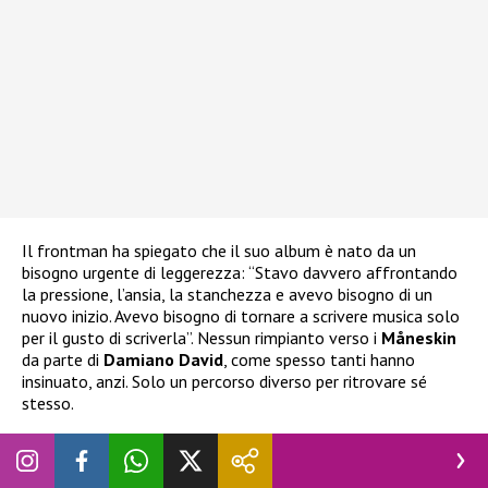
Il frontman ha spiegato che il suo album è nato da un
bisogno urgente di leggerezza: “Stavo davvero affrontando
la pressione, l’ansia, la stanchezza e avevo bisogno di un
nuovo inizio. Avevo bisogno di tornare a scrivere musica solo
per il gusto di scriverla”. Nessun rimpianto verso i
Måneskin
da parte di
Damiano David
, come spesso tanti hanno
insinuato, anzi. Solo un percorso diverso per ritrovare sé
stesso.
E mentre lascia aperte anche ipotesi cinematografiche,
assicura:
“Ne farò un altro, di sicuro”
riferendosi a un futuro