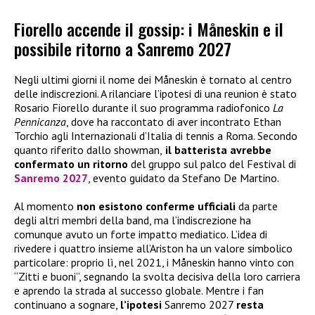
Fiorello accende il gossip: i Måneskin e il
possibile ritorno a Sanremo 2027
Negli ultimi giorni il nome dei Måneskin è tornato al centro
delle indiscrezioni. A rilanciare l’ipotesi di una reunion è stato
Rosario Fiorello durante il suo programma radiofonico
La
Pennicanza
, dove ha raccontato di aver incontrato Ethan
Torchio agli Internazionali d’Italia di tennis a Roma. Secondo
quanto riferito dallo showman,
il batterista avrebbe
confermato
un ritorno
del gruppo sul palco del Festival di
Sanremo 2027
, evento guidato da Stefano De Martino.
Al momento
non esistono conferme ufficiali
da parte
degli altri membri della band, ma l’indiscrezione ha
comunque avuto un forte impatto mediatico. L’idea di
rivedere i quattro insieme all’Ariston ha un valore simbolico
particolare: proprio lì, nel 2021, i Måneskin hanno vinto con
“Zitti e buoni”, segnando la svolta decisiva della loro carriera
e aprendo la strada al successo globale. Mentre i fan
continuano a sognare,
l’ipotesi
Sanremo 2027
resta