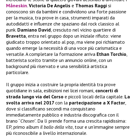
Måneskin
.
Victoria De Angelis
e
Thomas Raggi
si
conoscono sin da bambini e condividono una forte passione
per la musica, tra prove in casa, strumenti imparati da
autodidatti e influenze che spaziano dal rock classico al
punk.
Damiano David
, cresciuto nel vicino quartiere di
Bravetta
, entra nel gruppo dopo un iniziale rifiuto: viene
giudicato troppo orientato al pop, ma viene poi richiamato
quando emerge la necessità di una voce più carismatica e
versatile. A completare la formazione arriva
Ethan Torchio
,
batterista scelto tramite un annuncio online, con un
background più riservato e una sensibilità artistica
particolare.
Il gruppo inizia a costruire la propria identità tra prove
quotidiane in sala, esibizioni nei licei romani,
concerti di
strada lungo via del Corso
e piccoli locali della capitale.
La
svolta arriva nel 2017
con la
partecipazione a X Factor
,
dove si classificano secondi ma conquistano
immediatamente pubblico e industria discografica con il
brano “
Chosen
”. Da lì prende forma una crescita rapidissima:
EP, primo album
Il ballo della vita
, tour e un’immagine sempre
più riconoscibile a livello internazionale.