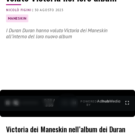
NICOLÒ FIGINI
|
30 AGOSTO 2023
MANESKIN
I Duran Duran hanno voluto Victoria dei Maneskin
all’interno del loro nuovo album
0:30 /
Ad
hub
Media
POWERED
1
/
2
3:35
BY
Victoria dei Maneskin nell’album dei Duran