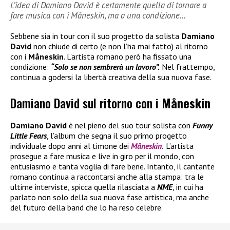
L’idea di Damiano David è certamente quella di tornare a
fare musica con i Måneskin, ma a una condizione…
Sebbene sia in tour con il suo progetto da solista
Damiano
David
non chiude di certo (e non l’ha mai fatto) al ritorno
con i
Måneskin
. L’artista romano però ha fissato una
condizione:
“Solo se non sembrerà un lavoro”.
Nel frattempo,
continua a godersi la libertà creativa della sua nuova fase.
Damiano David sul ritorno con i
Måneskin
Damiano David
è nel pieno del suo tour solista con
Funny
Little Fears
, l’album che segna il suo primo progetto
individuale dopo anni al timone dei
Måneskin.
L’artista
prosegue a fare musica e live in giro per il mondo, con
entusiasmo e tanta voglia di fare bene. Intanto, il cantante
romano continua a raccontarsi anche alla stampa: tra le
ultime interviste, spicca quella rilasciata a
NME
, in cui ha
parlato non solo della sua nuova fase artistica, ma anche
del futuro della band che lo ha reso celebre.