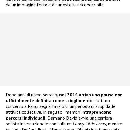
da un’immagine forte e da un’estetica riconoscibile.
Dopo anni di ritmo serrato,
nel 2024 arriva una pausa
non
ufficialmente definita come scioglimento
. L’ultimo
concerto a Parigi segna l’inizio di un periodo di stop dalle
attività collettive. In seguito i membri
intraprendono
percorsi individuali
: Damiano David avvia una carriera
solista internazionale con l’album
Funny Little Fears
, mentre
Victoria De Angelis si afferma come DJ nei circuiti europei e