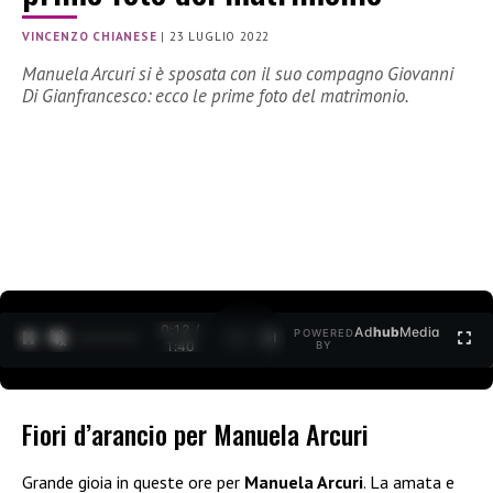
VINCENZO CHIANESE
|
23 LUGLIO 2022
Manuela Arcuri si è sposata con il suo compagno Giovanni
Di Gianfrancesco: ecco le prime foto del matrimonio.
0:13 /
Ad
hub
Media
POWERED
1
/
2
1:40
BY
Fiori d’arancio per Manuela Arcuri
Grande gioia in queste ore per
Manuela Arcuri
. La amata e