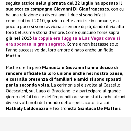
seguita attrice
nella giornata del 22 luglio ha sposato il
suo storico compagno Giovanni Di Gianfrancesco
, con cui
ha una relazione da diversi anni. I due si sono infatti
conosciuti nel 2010, grazie a delle amicizie in comune, e a
poco a poco si sono avvicinati sempre di più, dando il via alla
loro bellissima storia d’amore. Come qualcuno forse saprà
già nel 2013
la coppia era fuggita a Las Vegas dove si
era sposata in gran segreto
. Come e non bastasse solo
l’anno successivo dal loro amore è nato anche un figlio,
Mattia
.
Poche ore fa però
Manuela e Giovanni hanno deciso di
rendere ufficiale la loro unione anche nel nostro paese,
e così alla presenza di familiari e amici si sono sposati
per la seconda volta
. La cerimonia si è svolta al Castello
Odescalchi, sul Lago di Bracciano, e a partecipare al grande
giorno dell’attrice e dell’imprenditore sono stati anche alcuni
diversi volti noti del mondo dello spettacolo, tra cui
Nathaly Caldonazzo
e l’ex tronista
Gianluca De Matteis
.