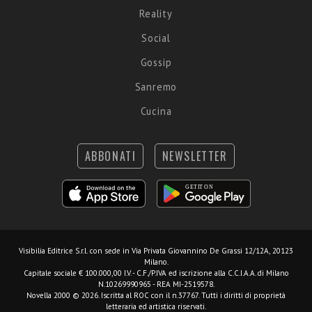
Reality
Social
Gossip
Sanremo
Cucina
ABBONATI
NEWSLETTER
Visibilia Editrice S.r.l.
con sede in Via Privata Giovannino De Grassi 12/12A, 20123
Milano.
Capitale sociale € 100.000,00 I.V. - C.F./P.IVA ed iscrizione alla C.C.I.A.A. di Milano
N.10269990965 - REA MI-2519578.
Novella 2000 © 2026. Iscritta al ROC con il n.37767. Tutti i diritti di proprietà
letteraria ed artistica riservati.