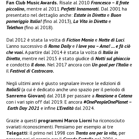
Fan Club Music Awards.
Risale al 2010
Francesco – Il frate
piccolino
,
mentre al 2011
Perfetti Innamorati.
Dal 2001 ha
presentato nel dettaglio anche:
Estate in Diretta
e
Buon
pomeriggio Italia!
(fino al 2013),
La Vita in Diretta
e
Telethon
(fino al 2018).
Dal 2012 è stata la volta di
Fiction Mania
e
Notte di Luci
.
L’anno successivo di
Roma Daily
e
I love you – Ama! … e fà ciò
che vuoi.
A partire dal 2014 è stata la volta di
Italia in
Diretta
, mentre nel 2015 è stato giudice di
Notti sul ghiaccio
e condotto
Il dono.
Nel 2017 ancora con
Un goal per l’Italia
e
il
Festival di Castrocaro
.
Negli ultimi anni è giusto segnalare invece le edizioni di
ItaliaSì
(a cui è dedicato anche uno spazio per il periodo di
Sanremo Giovani
) dal 2018 per passare a
Reazione a Catena
con i vari spin off dal 2019. E ancora
#OnePeopleOnePlanet –
Earth Day 2021
e infine
L’Eredità
dal 2024.
Grazie a questi
programmi Marco Liorni
ha riconosciuto
svariati riconoscimenti. Pensiamo per esempio ai tre
Telegatti
: il primo nel 1998 con
Trenta ore per la vita,
per
passare poi al premio per il
Grande Fratello
nel 2001 e