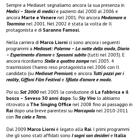
Sempre a Mediaset segnaliamo ancora la sua presenza in
Medici – Storie di medici
e pazienti dal 2000 al 2006 e
ancora
Marte e Venere
nel 2001. Poi ancora
Modamare a
Taormina
nel 2001. Nel 2002 è stata la volta de Il
protagonista e di
Saranno Famosi.
Nella carriera di
Marco Liorni
ci sono ancora i seguenti
programmi a
Mediaset:
Palermo – La notte della moda
,
Diario
– Esperimento d’amore
e
Sposami subito
(tutti nel 2003). E
ancora ricordiamo
Stelle a quattro zampe
nel 2005. 4
trasmissioni l’hanno reso protagonista nel 2006 con Il
candidato (su
Mediaset Premium
) e ancora
Tutti pazzi per i
reality
,
Giffoni Film Festival
e
Sfilata d’amore e moda
.
Poi su
Sat 2000
nel 2005 la conduzione di
La fabbrica e il
bosco – Seveso 30 anni dopo
. Su
Sky Vivo
lo abbiamo
ritrovato a
The Singing Office
nel 2008 fino al passaggio in
Rai
dopo una breve parentesi su
Marcopolo
nel 2010-2011
con
Tra cielo e Terra.
Dal 2009
Marco Liorni
è legato alla
Rai
. I primi programmi
che gli sono stati affidati sono
I sogni son desideri
e
Italia