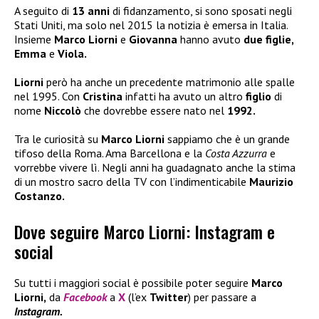
A seguito di
13 anni
di fidanzamento, si sono sposati negli
Stati Uniti, ma solo nel 2015 la notizia è emersa in Italia.
Insieme
Marco Liorni
e
Giovanna
hanno avuto
due figlie,
Emma
e
Viola.
Liorni
però ha anche un precedente matrimonio alle spalle
nel 1995. Con
Cristina
infatti ha avuto un altro
figlio
di
nome
Niccolò
che dovrebbe essere nato nel
1992.
Tra le curiosità su
Marco Liorni
sappiamo che è un grande
tifoso della Roma. Ama Barcellona e la
Costa Azzurra
e
vorrebbe vivere lì. Negli anni ha guadagnato anche la stima
di un mostro sacro della TV con l’indimenticabile
Maurizio
Costanzo.
Dove seguire Marco Liorni: Instagram e
social
Su tutti i maggiori social è possibile poter seguire
Marco
Liorni,
da
Facebook
a
X
(l’ex
Twitter
) per passare a
Instagram.