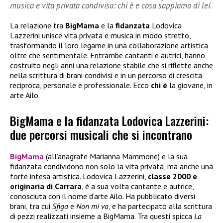
musica e vita privata condivisa: chi è e cosa sappiamo di lei.
La relazione tra
BigMama
e la
fidanzata
Lodovica
Lazzerini unisce vita privata e musica in modo stretto,
trasformando il loro legame in una collaborazione artistica
oltre che sentimentale. Entrambe cantanti e autrici, hanno
costruito negli anni una relazione stabile che si riflette anche
nella scrittura di brani condivisi e in un percorso di crescita
reciproca, personale e professionale. Ecco
chi è
la giovane, in
arte Ailo.
BigMama e la fidanzata Lodovica Lazzerini:
due percorsi musicali che si incontrano
BigMama
(all’anagrafe Marianna Mammone) e la sua
fidanzata condividono non solo la vita privata, ma anche una
forte intesa artistica. Lodovica Lazzerini,
classe 2000 e
originaria di Carrara
, è a sua volta cantante e autrice,
conosciuta con il nome d’arte Ailo. Ha pubblicato diversi
brani, tra cui
Sfiga
e
Non mi va
, e ha partecipato alla scrittura
di pezzi realizzati insieme a BigMama. Tra questi spicca
La