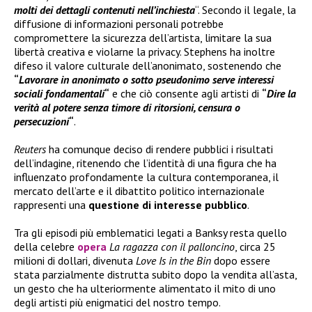
molti dei dettagli contenuti nell’inchiesta
“. Secondo il legale, la
diffusione di informazioni personali potrebbe
compromettere la sicurezza dell’artista, limitare la sua
libertà creativa e violarne la privacy. Stephens ha inoltre
difeso il valore culturale dell’anonimato, sostenendo che
“
Lavorare in anonimato o sotto pseudonimo serve interessi
sociali fondamentali
“
e che ciò consente agli artisti di
“
Dire la
verità al potere senza timore di ritorsioni, censura o
persecuzioni
“
.
Reuters
ha comunque deciso di rendere pubblici i risultati
dell’indagine, ritenendo che l’identità di una figura che ha
influenzato profondamente la cultura contemporanea, il
mercato dell’arte e il dibattito politico internazionale
rappresenti una
questione di interesse pubblico
.
Tra gli episodi più emblematici legati a Banksy resta quello
della celebre
opera
La ragazza con il palloncino
, circa 25
milioni di dollari, divenuta
Love Is in the Bin
dopo essere
stata parzialmente distrutta subito dopo la vendita all’asta,
un gesto che ha ulteriormente alimentato il mito di uno
degli artisti più enigmatici del nostro tempo.