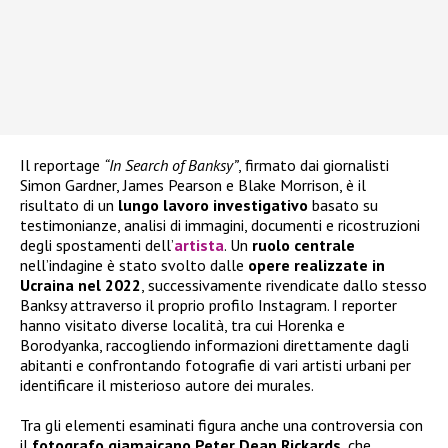
Il reportage
“In Search of Banksy”
, firmato dai giornalisti
Simon Gardner, James Pearson e Blake Morrison, è il
risultato di un
lungo lavoro investigativo
basato su
testimonianze, analisi di immagini, documenti e ricostruzioni
degli spostamenti dell’
artista
. Un
ruolo centrale
nell’indagine è stato svolto dalle
opere realizzate in
Ucraina nel 2022
, successivamente rivendicate dallo stesso
Banksy attraverso il proprio profilo Instagram. I reporter
hanno visitato diverse località, tra cui Horenka e
Borodyanka, raccogliendo informazioni direttamente dagli
abitanti e confrontando fotografie di vari artisti urbani per
identificare il misterioso autore dei murales.
Tra gli elementi esaminati figura anche una controversia con
il
fotografo giamaicano Peter Dean Rickards
, che