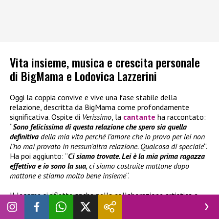
Vita insieme, musica e crescita personale
di BigMama e Lodovica Lazzerini
Oggi la coppia convive e vive una fase stabile della
relazione, descritta da BigMama come profondamente
significativa. Ospite di
Verissimo
, la
cantante
ha raccontato:
“
Sono felicissima di questa relazione che spero sia quella
definitiva
della mia vita perché l’amore che io provo per lei non
l’ho mai provato in nessun’altra relazione. Qualcosa di speciale
“.
Ha poi aggiunto: “
Ci siamo trovate. Lei è la mia prima ragazza
effettiva e io sono la sua
, ci siamo costruite mattone dopo
mattone e stiamo molto bene insieme
“.
Il legame si riflette anche nella collaborazione artistica e
nella quotidianità: le due lavorano insieme ai brani, vivono
nella stessa casa e condividono progetti e routine. Oggi, tra