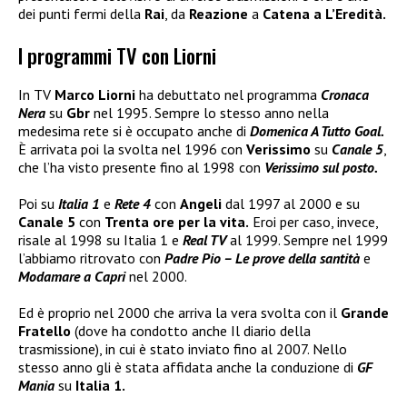
dei punti fermi della
Rai
, da
Reazione
a
Catena a L’Eredità.
I programmi TV con Liorni
In TV
Marco Liorni
ha debuttato nel programma
Cronaca
Nera
su
Gbr
nel 1995. Sempre lo stesso anno nella
medesima rete si è occupato anche di
Domenica A Tutto Goal.
È arrivata poi la svolta nel 1996 con
Verissimo
su
Canale 5
,
che l’ha visto presente fino al 1998 con
Verissimo sul posto.
Poi su
Italia 1
e
Rete 4
con
Angeli
dal 1997 al 2000 e su
Canale 5
con
Trenta ore per la vita.
Eroi per caso, invece,
risale al 1998 su Italia 1 e
Real TV
al 1999. Sempre nel 1999
l’abbiamo ritrovato con
Padre Pio – Le prove della santità
e
Modamare a Capri
nel 2000.
Ed è proprio nel 2000 che arriva la vera svolta con il
Grande
Fratello
(dove ha condotto anche Il diario della
trasmissione), in cui è stato inviato fino al 2007. Nello
stesso anno gli è stata affidata anche la conduzione di
GF
Mania
su
Italia 1.