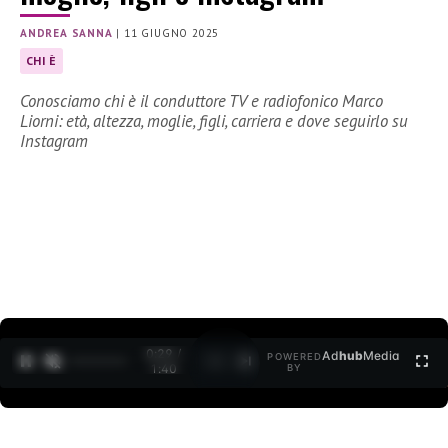
ANDREA SANNA
|
11 GIUGNO 2025
CHI È
Conosciamo chi è il conduttore TV e radiofonico Marco
Liorni: età, altezza, moglie, figli, carriera e dove seguirlo su
Instagram
0:30 /
Ad
hub
Media
POWERED
1
/
2
1:40
BY