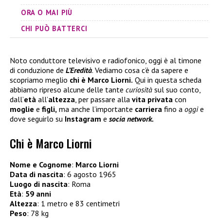
ORA O MAI PIÙ
CHI PUÒ BATTERCI
Noto conduttore televisivo e radiofonico, oggi è al timone
di conduzione de
L’Eredità
. Vediamo cosa c’è da sapere e
scopriamo meglio
chi è Marco Liorni.
Qui in questa scheda
abbiamo ripreso alcune delle tante
curiosità
sul suo conto,
dall’
età
all’
altezza
, per passare alla
vita privata
con
moglie
e
figli,
ma anche l’importante
carriera
fino a
oggi
e
dove seguirlo su
Instagram
e
socia network.
Chi è Marco Liorni
Nome e Cognome
:
Marco Liorni
Data di nascita
: 6 agosto 1965
Luogo di nascita
: Roma
Età
:
59 anni
Altezza
: 1 metro e 83 centimetri
Peso
: 78 kg