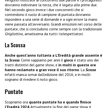
vengono mostrate ai concorrenti due parole e i protagonisti
dovranno indovinare la terza, che è legata alle prime due.
Nel secondo gioco invece i due concorrenti che si
contendono il ruolo di campione di puntata dovranno
rispondere a una serie di domande e a ogni errore la mano
viene passata all’avversario. Grandi emozioni nel corso delle
puntate, che si concludono come sempre con la tradizionale
Ghigliottina
, amatissima da tutti i telespettatori.
La Scossa
Anche quest’anno tuttavia a L’Eredità grande assente è
la
Scossa
. Come sappiamo per anni il
gioco
è stato uno dei
tratti distintivi del game show, e
in molti in queste ore
hanno reclamato a gran voce il suo ritorno
. La
Scossa
infatti manca ormai dall’edizione del 2016, e in molti
sognano di rivedere il noto gioco.
Puntate
Scopriamo ora
quante puntate ha e quando finisce
l’Eredità 2024
. Attualmente la fine del game show è