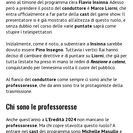
anno al timone del programma c’era
Flavio Insinna
. Adesso
però a prendere il posto del
conduttore
è
Marco Liorni
, che
entra ufficialmente a far parte della
cast
del game show. Il
presentatore si è già mostrato all’altezza di questo ruolo, e
senza dubbio nel corso delle varie
puntate
saprà come
stupire i telespettatori.
Inizialmente, come è noto, a subentrare a
Insinna
sarebbe
dovuto essere
Pino Insegno
. Tuttavia i vertici Rai hanno
deciso di cambiare direttive e di puntare su
Liorni
, che già per
tutta l’estate ha preso in mano le redini di
Reazione a catena
,
conquistando per l’ennesima volta il cuore del pubblico.
Al fianco del
conduttore
come sempre ci sono anche le
professoresse
, che da anni sono tra le protagoniste della
trasmissione.
Chi sono le professoresse
Anche quest’anno a
L’Eredità 2024
non mancano le
professoresse
. Ma chi copre stavolta questo ruolo? A
entrare nel
cast
del programma sono
Michelle Masullo
e