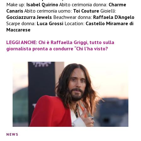
Make up:
Isabel Quirino
Abito cerimonia donna:
Charme
Canaris
Abito cerimonia uomo:
Toi Couture
Gioielli:
Gocciazzurra Jewels
Beachwear donna:
Raffaela D’Angelo
Scarpe donna:
Luca Grossi
Location:
Castello Miramare di
Maccarese
LEGGI ANCHE: Chi è Raffaella Griggi, tutto sulla
giornalista pronta a condurre “Chi l’ha visto?
NEWS