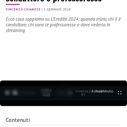
VINCENZO CHIANESE
|
3 GENNAIO 2024
Ecco cosa sappiamo su L’Eredità 2024: quando inizia, chi il è
conduttore, chi sono le professoresse e dove vederlo in
streaming
0:21 /
Ad
hub
Media
POWERED
1
/
2
3:35
BY
Contenuti