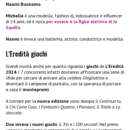
Naomi Buonomo
.
Michelle
è una modella, fashion dj, indossatrice e influencer
di 24 anni, ed è nota
per essere è la figlia elettiva di
Jo
Squillo
.
Naomi
è invece una ballerina, attrice, conduttrice e modella.
L’Eredità giochi
Grandi novità anche per quanto riguarda i
giochi
de
L’Eredità
2024
. I 7 concorrenti infatti dovranno affrontare una serie di
sfide per cercare di arrivare alla celebre
Ghigliottina
e
diventare il campione di puntata, con la speranza di portare
a casa il
montepremi
.
A tornare per la
nuova edizione
sono dunque il
Continua tu
,
il
Chi Come Cosa
,
I Fantastici Quattro
,
I Paroloni
,
Il Triello
e
La
stoccata
.
Due invece i nuovi giochi
: il
Tris
e i
100 secondi
. Nel primo