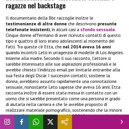
ragazze nel backstage
Il documentario della Bbc raccoglie inoltre le
testimonianze di altre donne
che descrivono
presunte
telefonate insistenti
, in alcuni casi a
sfondo sessuale
.
Cinque donne affermano di aver ricevuto contatti di questo
tipo e quattro di loro erano adolescenti al momento dei
fatti. Tra queste c’è Etta, che
nel 2014 aveva 16 anni
quando incontrò Leto in un’agenzia di modelle di Los Angeles
insieme alla madre. Secondo il suo racconto, l’attore si
sarebbe interessato alle sue aspirazioni professionali e le
avrebbe chiesto l’indirizzo email per invitarle entrambe alla
sua festa degli Oscar. I successivi contatti, sostiene la
donna, avrebbero assunto rapidamente una connotazione
sessuale, nonostante Leto sapesse che aveva 16 anni. Etta
racconta inoltre di essere stata messa in contatto con un
uomo che si sarebbe presentato come una persona in grado
di aiutarla nella carriera e che le avrebbe proposto di
realizzare materiale pornografico, sostenendo che la minore
età non fosse un impedimento. Nel 2016, aggiunge, Leto le
avrebbe comunicato che un suo legale le avrebbe inviato un
accordo di riservatezza. La Bbc afferma di aver visionato il