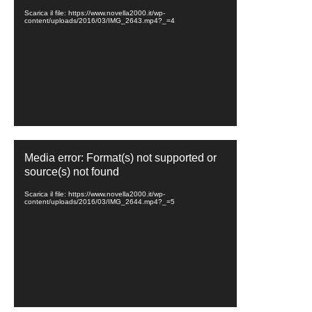
Scarica il file: https://www.novella2000.it/wp-
content/uploads/2016/03/IMG_2643.mp4?_=4
Video
Media error: Format(s) not supported or
Player
source(s) not found
Scarica il file: https://www.novella2000.it/wp-
content/uploads/2016/03/IMG_2644.mp4?_=5