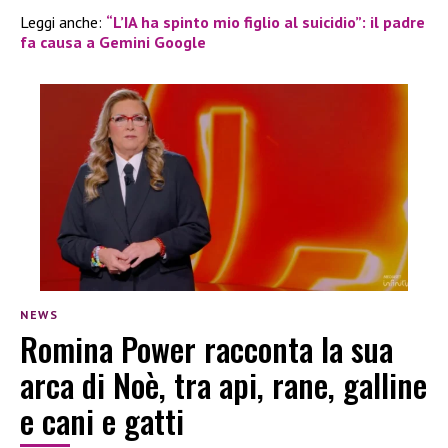
Leggi anche:
“L’IA ha spinto mio figlio al suicidio”: il padre
fa causa a Gemini Google
NEWS
Romina Power racconta la sua
arca di Noè, tra api, rane, galline
e cani e gatti