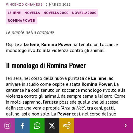
VINCENZO CHIANESE
|
2 MARZO 2026
LE IENE
NOVELLA
NOVELLA 2000
NOVELLA2000
ROMINA POWER
Le parole della cantante
Ospite a
Le Iene
,
Romina Power
ha tenuto un toccante
monologo rivolto alla violenza contro gli animali.
Il monologo di Romina Power
Ieri sera, nel corso della nuova puntata de
Le Iene
, ad
arrivare in studio come ospite è stata
Romina Power
. La
cantante ha così tenuto un toccante monologo rivolto alla
violenza contro gli animali, da sempre tema a lei caro. Come
in molti sapranno, l’artista possiede quella che lei stessa
definisce una vera e propria
“Arca di Noè”
, tra cani, gatti,
galline, api e non solo. La
Power
così, nel corso del suo
monologo, ha affermato: