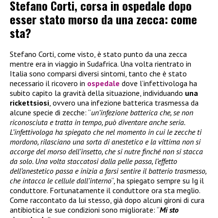
Stefano Corti, corsa in ospedale dopo
esser stato morso da una zecca: come
sta?
Stefano Corti, come visto, è stato punto da una zecca
mentre era in viaggio in Sudafrica. Una volta rientrato in
Italia sono comparsi diversi sintomi, tanto che è stato
necessario il ricovero in
ospedale
dove l’infettivologa ha
subito capito la gravità della situazione, individuando
una
rickettsiosi
, ovvero una infezione batterica trasmessa da
alcune specie di zecche: “
un’infezione batterica che, se non
riconosciuta e tratta in tempo, può diventare anche seria.
L’infettivologa ha spiegato che nel momento in cui le zecche ti
mordono, rilasciano una sorta di anestetico e la vittima non si
accorge del morso dell’insetto, che si nutre finché non si stacca
da solo. Una volta staccatosi dalla pelle passa, l’effetto
dell’anestetico passa e inizia a farsi sentire il batterio trasmesso,
che intacca le cellule dall’interno
“, ha spiegato sempre su Ig il
conduttore. Fortunatamente il conduttore ora sta meglio.
Come raccontato da lui stesso, già dopo alcuni gironi di cura
antibiotica le sue condizioni sono migliorate: “
Mi sto