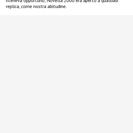
riteneva opportuno, Novella 2000 era aperto a qualsiasi
replica, come nostra abitudine.