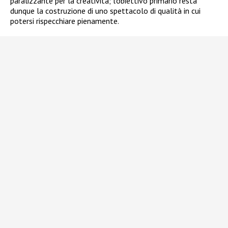
paralizzante per la creatività; l’obiettivo primario resta
dunque la costruzione di uno spettacolo di qualità in cui
potersi rispecchiare pienamente.