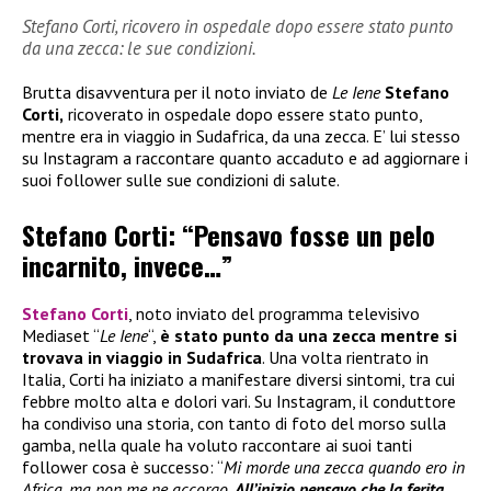
Stefano Corti, ricovero in ospedale dopo essere stato punto
da una zecca: le sue condizioni.
Brutta disavventura per il noto inviato de
Le Iene
Stefano
Corti,
ricoverato in ospedale dopo essere stato punto,
mentre era in viaggio in Sudafrica, da una zecca. E’ lui stesso
su Instagram a raccontare quanto accaduto e ad aggiornare i
suoi follower sulle sue condizioni di salute.
Stefano Corti: “Pensavo fosse un pelo
incarnito, invece…”
Stefano Corti
, noto inviato del programma televisivo
Mediaset “
Le Iene
“,
è stato
punto da una zecca mentre si
trovava in viaggio in Sudafrica
. Una volta rientrato in
Italia, Corti ha iniziato a manifestare diversi sintomi, tra cui
febbre molto alta e dolori vari. Su Instagram, il conduttore
ha condiviso una storia, con tanto di foto del morso sulla
gamba, nella quale ha voluto raccontare ai suoi tanti
follower cosa è successo: “
Mi morde una zecca quando ero in
Africa, ma non me ne accorgo.
All’inizio pensavo che la ferita