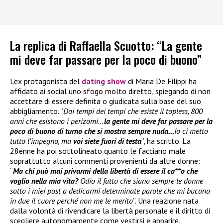
La replica di Raffaella Scuotto: “La gente
mi deve far passare per la poco di buono”
L’ex protagonista del
dating show
di Maria De Filippi ha
affidato ai social uno sfogo molto diretto, spiegando di non
accettare di essere definita o giudicata sulla base del suo
abbigliamento. “
Dai tempi dei tempi che esiste il topless, 800
anni che esistono i perizomi…
la gente mi deve far passare per la
poco di buono di turno che si mostra sempre nuda…
Io ci metto
tutto l’impegno, ma
voi siete fuori di testa
”, ha scritto. La
28enne ha poi sottolineato quanto le facciano male
soprattutto alcuni commenti provenienti da altre donne:
“
Ma chi può mai privarmi della libertà di essere il ca**o che
voglio nella mia vita?
Odio il fatto che siano sempre le donne
sotto i miei post a dedicarmi determinate parole che mi bucano
in due il cuore perché non me le merito
”. Una reazione nata
dalla volontà di rivendicare la libertà personale e il diritto di
scegliere autonomamente come vestirsi e apparire.