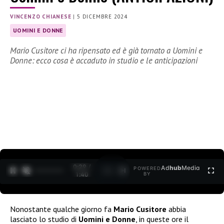
VINCENZO CHIANESE
|
5 DICEMBRE 2024
UOMINI E DONNE
Mario Cusitore ci ha ripensato ed è già tornato a Uomini e
Donne: ecco cosa è accaduto in studio e le anticipazioni
0:30 /
Ad
hub
Media
POWERED
1
/
2
1:40
BY
Nonostante qualche giorno fa
Mario Cusitore
abbia
lasciato lo studio di
Uomini e Donne
, in queste ore il