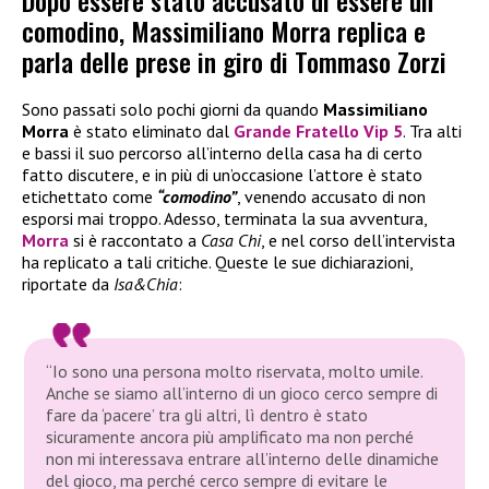
Dopo essere stato accusato di essere un
comodino, Massimiliano Morra replica e
parla delle prese in giro di Tommaso Zorzi
Sono passati solo pochi giorni da quando
Massimiliano
Morra
è stato eliminato dal
Grande Fratello Vip 5
. Tra alti
e bassi il suo percorso all’interno della casa ha di certo
fatto discutere, e in più di un’occasione l’attore è stato
etichettato come
“comodino”
, venendo accusato di non
esporsi mai troppo. Adesso, terminata la sua avventura,
Morra
si è raccontato a
Casa Chi
, e nel corso dell’intervista
ha replicato a tali critiche. Queste le sue dichiarazioni,
riportate da
Isa&Chia
:
“Io sono una persona molto riservata, molto umile.
Anche se siamo all’interno di un gioco cerco sempre di
fare da ‘pacere’ tra gli altri, lì dentro è stato
sicuramente ancora più amplificato ma non perché
non mi interessava entrare all’interno delle dinamiche
del gioco, ma perché cerco sempre di evitare le