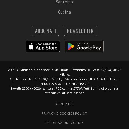
Sanremo
Cucina
ABBONATI
NEWSLETTER
Visibilia Editrice S.r.l.
con sede in Via Privata Giovannino De Grassi 12/12A, 20123
Milano.
Capitale sociale € 100.000,00 I.V. - C.F./P.IVA ed iscrizione alla C.C.I.A.A. di Milano
N.10269990965 - REA MI-2519578.
Novella 2000 © 2026. Iscritta al ROC con il n.37767. Tutti i diritti di proprietà
letteraria ed artistica riservati.
CONTATTI
PRIVACY E COOKIES POLICY
IMPOSTAZIONI COOKIE