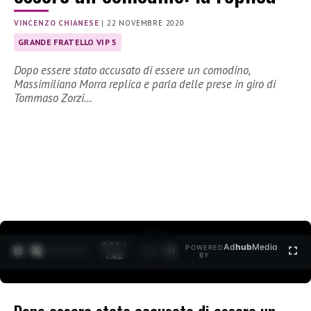
VINCENZO CHIANESE
|
22 NOVEMBRE 2020
GRANDE FRATELLO VIP 5
Dopo essere stato accusato di essere un comodino,
Massimiliano Morra replica e parla delle prese in giro di
Tommaso Zorzi…
0:12 /
Ad
hub
Media
POWERED
1
/
2
1:40
BY