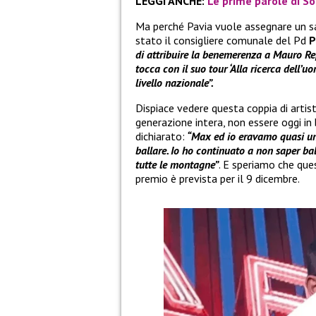
LEGGI ANCHE:
Le prime parole di S
Ma perché Pavia vuole assegnare un s
stato il consigliere comunale del Pd
P
di attribuire la benemerenza a Mauro Repe
tocca con il suo tour ‘Alla ricerca dell’uo
livello nazionale”.
Dispiace vedere questa coppia di arti
generazione intera, non essere oggi in 
dichiarato:
“Max ed io eravamo quasi un
ballare. Io ho continuato a non saper bal
tutte le montagne”
. E speriamo che que
premio è prevista per il 9 dicembre.