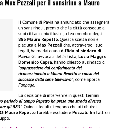
da Max Pezzali per il sansirino a Mauro
Il Comune di Pavia ha annunciato che assegnerà
un sansirino, il premio che la città consegue ai
suoi cittadini più illustri, a l’ex membro degli
883 Mauro Repetto
. Questa scelta non è
piaciuta a
Max Pezzali
che, attraverso i suoi
legali, ha madato una
diffida al sindaco di
Pavia
. Gli avvocati dell’artista,
Lucia Maggi e
Domenico Capra
, hanno chiesto al sindaco di
“soprassedere dal conferimento del
riconoscimento a Mauro Repetto a causa del
successo della serie televisiva”
, come riporta
Fanpage
.
La decisione di intervenire in questi termini
o periodo di tempo Repetto ha preso una strada diversa
are gli 883”
. Quindi i legali ritengono che attribuire il
83 Mauro Repetto
farebbe escludere
Pezzali
. Tra l’altro i
ruppo.