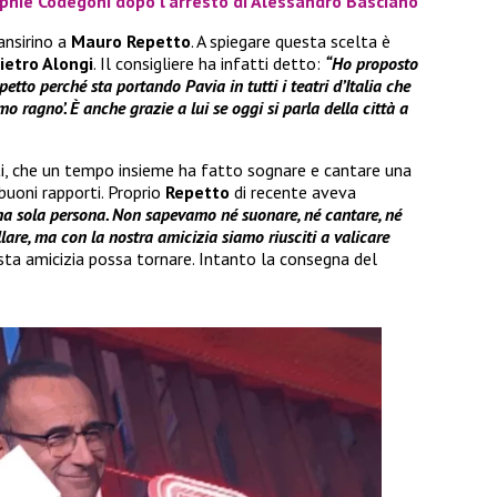
ophie Codegoni dopo l’arresto di Alessandro Basciano
ansirino a
Mauro Repetto
. A spiegare questa scelta è
ietro Alongi
. Il consigliere ha infatti detto:
“Ho proposto
tto perché sta portando Pavia in tutti i teatri d’Italia che
mo ragno’. È anche grazie a lui se oggi si parla della città a
sti, che un tempo insieme ha fatto sognare e cantare una
buoni rapporti. Proprio
Repetto
di recente aveva
a sola persona. Non sapevamo né suonare, né cantare, né
lare, ma con la nostra amicizia siamo riusciti a valicare
sta amicizia possa tornare. Intanto la consegna del