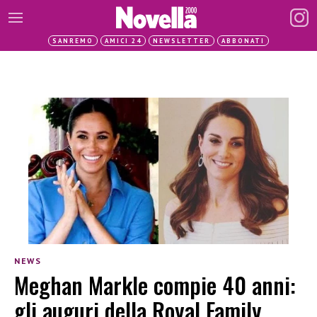
SANREMO
AMICI 24
NEWSLETTER
ABBONATI
NEWS
Meghan Markle compie 40 anni:
gli auguri della Royal Family