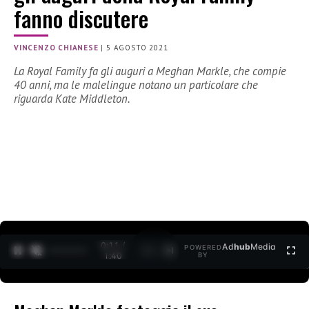
fanno discutere
VINCENZO CHIANESE
|
5 AGOSTO 2021
La Royal Family fa gli auguri a Meghan Markle, che compie
40 anni, ma le malelingue notano un particolare che
riguarda Kate Middleton.
0:12 /
Ad
hub
Media
POWERED
1
/
2
1:40
BY