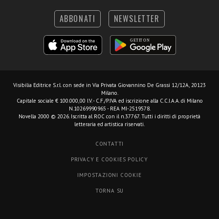
ABBONATI
NEWSLETTER
Visibilia Editrice S.r.l.
con sede in Via Privata Giovannino De Grassi 12/12A, 20123
Milano.
Capitale sociale € 100.000,00 I.V. - C.F./P.IVA ed iscrizione alla C.C.I.A.A. di Milano
N.10269990965 - REA MI-2519578.
Novella 2000 © 2026. Iscritta al ROC con il n.37767. Tutti i diritti di proprietà
letteraria ed artistica riservati.
CONTATTI
PRIVACY E COOKIES POLICY
IMPOSTAZIONI COOKIE
TORNA SU