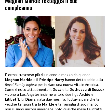
Meghan Markle festeggia il suo
compleanno
È ormai trascorso più di un anno e mezzo da quando
Meghan Markle
e il
Principe Harry
hanno detto addio alla
Royal Family inglese
per iniziare una nuova vita in America.
Come è noto attualmente il
Duca
e la
Duchessa di Sussex
vivono a Los Angeles insieme ai loro due figli
Archie
e
Lilibet ‘Lili’ Diana
, nata due mesi fa. Tuttavia pare che le
vecchie tensioni tra la
Markle
e la famiglia di suo marito
non si siano ancora appianate. Solo qualche mese fa infatti