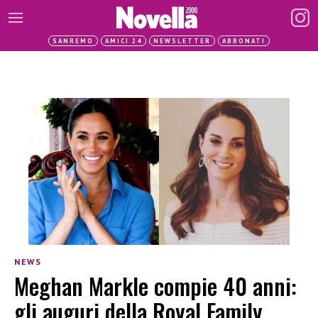
SANREMO
AMICI 24
NEWSLETTER
ABBONATI
NEWS
Meghan Markle compie 40 anni:
gli auguri della Royal Family