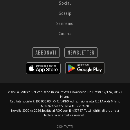
Social
Gossip
Sanremo
Cucina
ABBONATI
NEWSLETTER
Visibilia Editrice S.r.l.
con sede in Via Privata Giovannino De Grassi 12/12A, 20123
Milano.
Capitale sociale € 100.000,00 I.V. - C.F./P.IVA ed iscrizione alla C.C.I.A.A. di Milano
N.10269990965 - REA MI-2519578.
Novella 2000 © 2026. Iscritta al ROC con il n.37767. Tutti i diritti di proprietà
letteraria ed artistica riservati.
CONTATTI