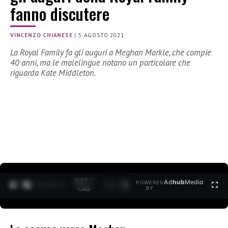
fanno discutere
VINCENZO CHIANESE
|
5 AGOSTO 2021
La Royal Family fa gli auguri a Meghan Markle, che compie
40 anni, ma le malelingue notano un particolare che
riguarda Kate Middleton.
0:28 /
Ad
hub
Media
POWERED
1
/
2
1:40
BY