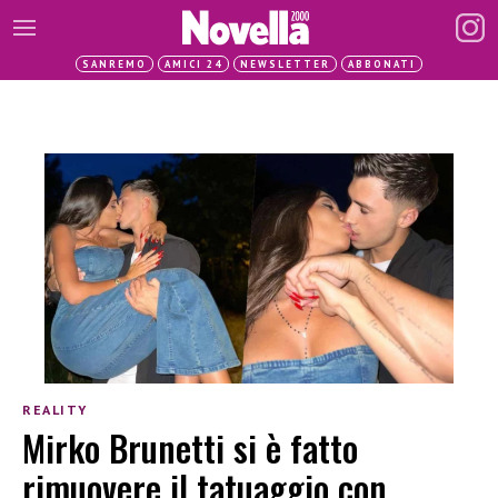
SANREMO
AMICI 24
NEWSLETTER
ABBONATI
REALITY
Mirko Brunetti si è fatto
rimuovere il tatuaggio con