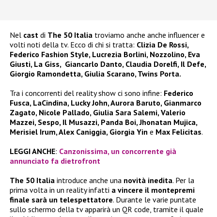
Nel
cast
di
The 50 Italia
troviamo anche anche influencer e
volti noti della tv. Ecco di chi si tratta:
Clizia De Rossi,
Federico Fashion Style, Lucrezia Borlini, Nozzolino, Eva
Giusti, La Giss, Giancarlo Danto, Claudia Dorelfi, Il Defe,
Giorgio Ramondetta, Giulia Scarano, Twins Porta.
Tra i concorrenti del reality show ci sono infine:
Federico
Fusca, LaCindina, Lucky John, Aurora Baruto, Gianmarco
Zagato, Nicole Pallado, Giulia Sara Salemi, Valerio
Mazzei, Sespo, Il Musazzi, Panda Boi, Jhonatan Mujica,
Merisiel Irum, Alex Caniggia, Giorgia Yin
e
Max Felicitas
.
LEGGI ANCHE
:
Canzonissima, un concorrente già
annunciato fa dietrofront
The 50 Italia
introduce anche una
novità inedita
. Per la
prima volta in un reality infatti
a vincere il montepremi
finale sarà un telespettatore
. Durante le varie puntate
sullo schermo della tv apparirà un QR code, tramite il quale