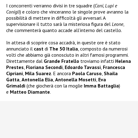
I concorrenti verranno divisi in tre squadre (
Cani, Lupi e
Conigli
) e coloro che vinceranno le singole prove avranno la
possibilità di mettere in difficoltà gli avversari. A
supervisionare il tutto sarà la misteriosa figura del
Leone
,
che commenterà quanto accade all’interno del castello.
In attesa di scoprire cosa accadrà, in queste ore è stato
annunciato il
cast
di
The 50 Italia
, composto da numerosi
volti che abbiamo già conosciuto in altri famosi programmi.
Direttamente dal
Grande Fratello
troviamo infatti
Helena
Prestes
,
Floriana Secondi
,
Edoardo Tavassi
,
Francesca
Cipriani
,
Mila Suarez
. E ancora
Paola Caruso
,
Shaila
Gatta
,
Antonella Elia
,
Antonella Mosetti
,
Eva
Grimaldi
(che giocherà con la moglie
Imma Battaglia
)
e
Matteo Diamante
.