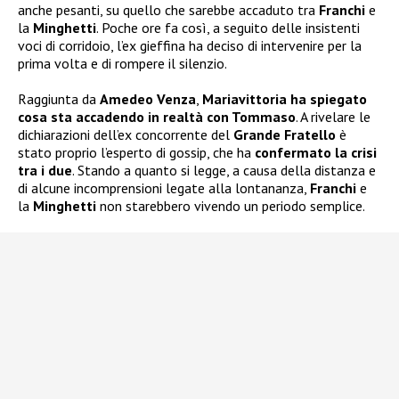
anche pesanti, su quello che sarebbe accaduto tra
Franchi
e
la
Minghetti
. Poche ore fa così, a seguito delle insistenti
voci di corridoio, l’ex gieffina ha deciso di intervenire per la
prima volta e di rompere il silenzio.
Raggiunta da
Amedeo Venza
,
Mariavittoria ha spiegato
cosa sta accadendo in realtà con Tommaso
. A rivelare le
dichiarazioni dell’ex concorrente del
Grande Fratello
è
stato proprio l’esperto di gossip, che ha
confermato la crisi
tra i due
. Stando a quanto si legge, a causa della distanza e
di alcune incomprensioni legate alla lontananza,
Franchi
e
la
Minghetti
non starebbero vivendo un periodo semplice.