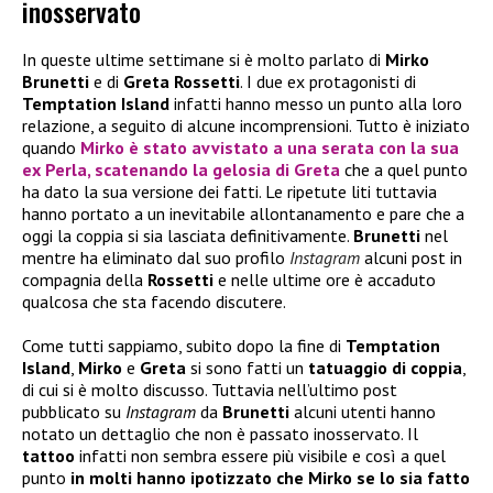
inosservato
In queste ultime settimane si è molto parlato di
Mirko
Brunetti
e di
Greta Rossetti
. I due ex protagonisti di
Temptation Island
infatti hanno messo un punto alla loro
relazione, a seguito di alcune incomprensioni. Tutto è iniziato
quando
Mirko
è stato avvistato a una serata con la sua
ex
Perla
, scatenando la gelosia di
Greta
che a quel punto
ha dato la sua versione dei fatti. Le ripetute liti tuttavia
hanno portato a un inevitabile allontanamento e pare che a
oggi la coppia si sia lasciata definitivamente.
Brunetti
nel
mentre ha eliminato dal suo profilo
Instagram
alcuni post in
compagnia della
Rossetti
e nelle ultime ore è accaduto
qualcosa che sta facendo discutere.
Come tutti sappiamo, subito dopo la fine di
Temptation
Island
,
Mirko
e
Greta
si sono fatti un
tatuaggio di coppia
,
di cui si è molto discusso. Tuttavia nell’ultimo post
pubblicato su
Instagram
da
Brunetti
alcuni utenti hanno
notato un dettaglio che non è passato inosservato. Il
tattoo
infatti non sembra essere più visibile e così a quel
punto
in molti hanno ipotizzato che Mirko se lo sia fatto