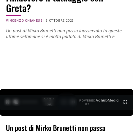
Greta?
VINCENZO CHIANESE
|
5 OTTOBRE 2023
Un post di Mirko Brunetti non passa inosservato In queste
ultime settimane si è molto parlato di Mirko Brunetti e…
0:14 /
Ad
hub
Media
POWERED
1
/
2
1:40
BY
Un post di Mirko Brunetti non passa