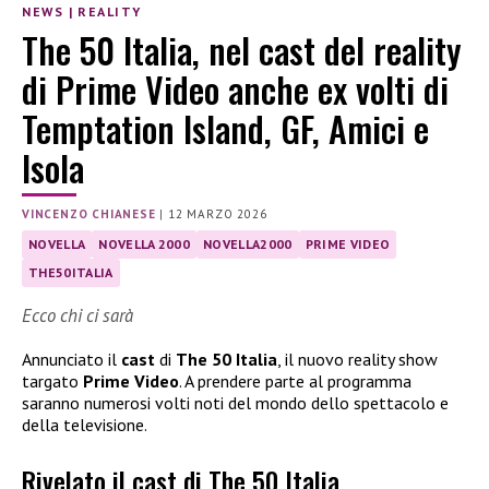
NEWS
|
REALITY
The 50 Italia, nel cast del reality
di Prime Video anche ex volti di
Temptation Island, GF, Amici e
Isola
VINCENZO CHIANESE
|
12 MARZO 2026
NOVELLA
NOVELLA 2000
NOVELLA2000
PRIME VIDEO
THE50ITALIA
Ecco chi ci sarà
Annunciato il
cast
di
The 50 Italia
, il nuovo reality show
targato
Prime Video
. A prendere parte al programma
saranno numerosi volti noti del mondo dello spettacolo e
della televisione.
Rivelato il cast di The 50 Italia