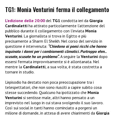
TG1: Monia Venturini ferma il collegamento
L’edizione delle 20:00
del
TG1
condotta ieri da
Giorgia
Cardinaletti
ha attirato particolarmente l’attenzione del
pubblico durante il collegamento con l’inviata
Monia
Venturini
. La giornalista si trova in Egitto e più
precisamente a Sharm El Sheikh. Nel corso del servizio in
questione è intervenuta:
“Chiedono ai paesi ricchi che hanno
inquinato i danni per i cambiamenti climatici. Purtroppo ehm..
scusate, scusate ho un problema“.
A seguire la
Venturini
dopo
essersi fermata improvvisamente si è allontanata. Nel
mentre la
Cardinaletti
, a sua volta, è stata costretta a
tornare in studio.
L’episodio ha destato non poca preoccupazione tra i
telespettatori, che non sono riusciti a capire subito cosa
stesse succedendo. Qualcuno ha ipotizzato che
Monia
Venturini
si sentisse male, altri hanno pensato a un
imprevisto nel luogo in cui stava svolgendo il suo lavoro.
Così sui social in tanti hanno cominciato a porgersi un
milione di domande, in attesa di avere chiarimenti da
Giorgia