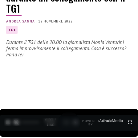
TG1
ANDREA SANNA
|
19 NOVEMBRE 2022
TG1
Durante il TG1 delle 20:00 la giornalista Monia Venturini
ferma improvvisamente il collegamento. Cosa è successo?
Parla lei
0:04 /
Ad
hub
Media
POWERED
1
/
2
1:40
BY