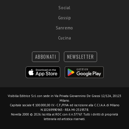
Social
Gossip
Sanremo
Cucina
ABBONATI
NEWSLETTER
Visibilia Editrice S.r.l.
con sede in Via Privata Giovannino De Grassi 12/12A, 20123
Milano.
Capitale sociale € 100.000,00 I.V. - C.F./P.IVA ed iscrizione alla C.C.I.A.A. di Milano
N.10269990965 - REA MI-2519578.
Novella 2000 © 2026. Iscritta al ROC con il n.37767. Tutti i diritti di proprietà
letteraria ed artistica riservati.