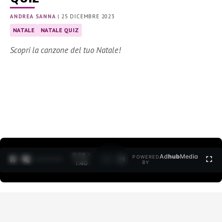
ANDREA SANNA
|
25 DICEMBRE 2023
NATALE
NATALE QUIZ
Scopri la canzone del tuo Natale!
0:18 /
Ad
hub
Media
POWERED
1
/
2
1:40
BY