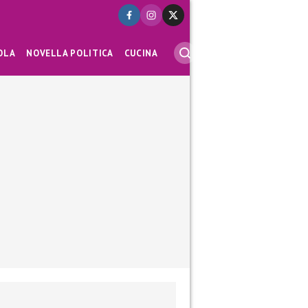
OLA
NOVELLA POLITICA
CUCINA