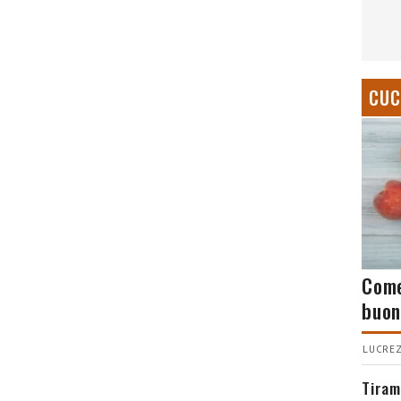
CUC
Come
buon
LUCREZ
Tiram