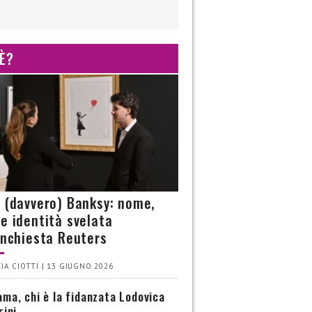
 È?
è (davvero) Banksy: nome,
 e identità svelata
’inchiesta Reuters
IA CIOTTI | 13 GIUGNO 2026
ma, chi è la fidanzata Lodovica
rini