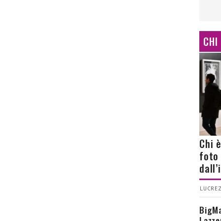
CHI
Chi 
foto
dall
LUCREZ
BigMa
Lazze