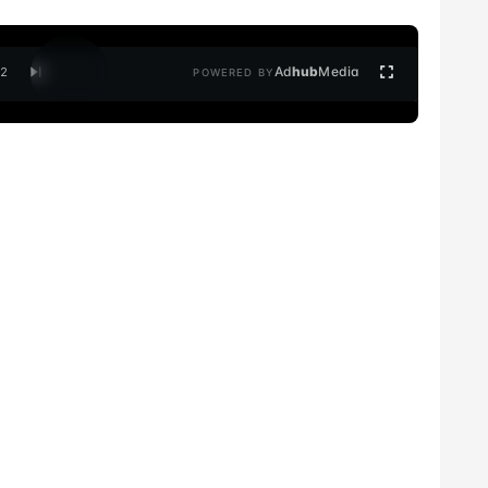
Ad
hub
Media
/
2
POWERED BY