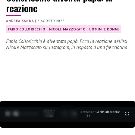
reazione
ANDREA SANNA
|
2 AGOSTO 2022
FABIO COLLORICCHIO
NICOLE MAZZOCATO
UOMINI E DONNE
Fabio Colloricchio è diventato papà. Ecco la reazione dell’ex
Nicole Mazzocato su Instagram, in risposta a una frecciatina
0:28 /
Ad
hub
Media
POWERED
1
/
2
3:35
BY