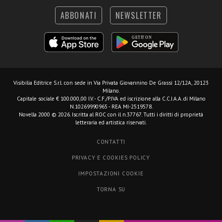
ABBONATI
NEWSLETTER
Visibilia Editrice S.r.l.
con sede in Via Privata Giovannino De Grassi 12/12A, 20123
Milano.
Capitale sociale € 100.000,00 I.V. - C.F./P.IVA ed iscrizione alla C.C.I.A.A. di Milano
N.10269990965 - REA MI-2519578.
Novella 2000 © 2026. Iscritta al ROC con il n.37767. Tutti i diritti di proprietà
letteraria ed artistica riservati.
CONTATTI
PRIVACY E COOKIES POLICY
IMPOSTAZIONI COOKIE
TORNA SU