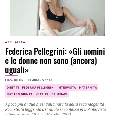
ATTUALITÀ
Federica Pellegrini: «Gli uomini
e le donne non sono (ancora)
uguali»
LUCA BURINI
|
19 GIUGNO 2026
DIRITTI
FEDERICA PELLEGRINI
INTERVISTA
MATERNITÀ
MATTEO GIUNTA
NETFLIX
OLIMPIADI
A poco più di due mesi dalla nascita della secondogenita
Rachele, la leggenda del nuoto si confessa in un’intervista
intima e senza filtri con Novella 2000.