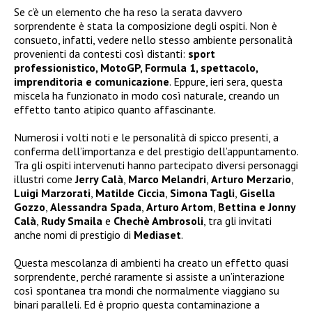
Se c’è un elemento che ha reso la serata davvero
sorprendente è stata la composizione degli ospiti. Non è
consueto, infatti, vedere nello stesso ambiente personalità
provenienti da contesti così distanti:
sport
professionistico, MotoGP, Formula 1, spettacolo,
imprenditoria e comunicazione
. Eppure, ieri sera, questa
miscela ha funzionato in modo così naturale, creando un
effetto tanto atipico quanto affascinante.
Numerosi i volti noti e le personalità di spicco presenti, a
conferma dell’importanza e del prestigio dell’appuntamento.
Tra gli ospiti intervenuti hanno partecipato diversi personaggi
illustri come
Jerry Calà
,
Marco Melandri
,
Arturo Merzario
,
Luigi Marzorati
,
Matilde Ciccia
,
Simona Tagli
,
Gisella
Gozzo
,
Alessandra Spada
,
Arturo Artom
,
Bettina e Jonny
Calà
,
Rudy Smaila
e
Chechè Ambrosoli
, tra gli invitati
anche nomi di prestigio di
Mediaset
.
Questa mescolanza di ambienti ha creato un effetto quasi
sorprendente, perché raramente si assiste a un’interazione
così spontanea tra mondi che normalmente viaggiano su
binari paralleli. Ed è proprio questa contaminazione a