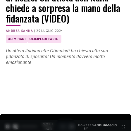
chiede a sorpresa la mano della
fidanzata (VIDEO)
ANDREA SANNA
|
29 LUGLIO 2024
OLIMPIADI
OLIMPIADI PARIGI
Un atleta italiano alle Olimpiadi ha chiesto alla sua
fidanzata di sposarlo! Un momento davvero molto
emozionante
0:29 /
Ad
hub
Media
POWERED
1
/
2
1:40
BY