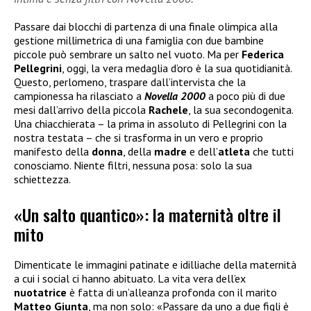
Passare dai blocchi di partenza di una finale olimpica alla
gestione millimetrica di una famiglia con due bambine
piccole può sembrare un salto nel vuoto. Ma per
Federica
Pellegrini
, oggi, la vera medaglia d’oro è la sua quotidianità.
Questo, perlomeno, traspare dall’intervista che la
campionessa ha rilasciato a
Novella 2000
a poco più di due
mesi dall’arrivo della piccola
Rachele
, la sua secondogenita.
Una chiacchierata – la prima in assoluto di Pellegrini con la
nostra testata – che si trasforma in un vero e proprio
manifesto della
donna
, della
madre
e dell’
atleta
che tutti
conosciamo. Niente filtri, nessuna posa: solo la sua
schiettezza.
«Un salto quantico»: la maternità oltre il
mito
Dimenticate le immagini patinate e idilliache della maternità
a cui i social ci hanno abituato. La vita vera dell’ex
nuotatrice
è fatta di un’alleanza profonda con il marito
Matteo Giunta
, ma non solo: «Passare da uno a due figli è