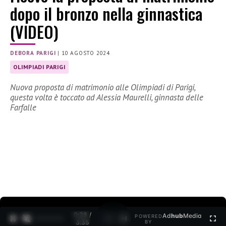
dopo il bronzo nella ginnastica
(VIDEO)
DEBORA PARIGI
|
10 AGOSTO 2024
OLIMPIADI PARIGI
Nuova proposta di matrimonio alle Olimpiadi di Parigi,
questa volta è toccato ad Alessia Maurelli, ginnasta delle
Farfalle
0:30 /
Ad
hub
Media
POWERED
1
/
2
3:35
BY