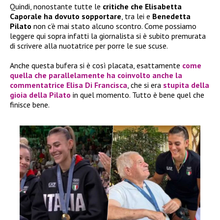
Quindi, nonostante tutte le
critiche che Elisabetta
Caporale ha dovuto sopportare
, tra lei e
Benedetta
Pilato
non c’è mai stato alcuno scontro. Come possiamo
leggere qui sopra infatti la giornalista si è subito premurata
di scrivere alla nuotatrice per porre le sue scuse.
Anche questa bufera si è così placata, esattamente
come
quella che parallelamente ha coinvolto anche la
commentatrice Elisa Di Francisca
, che si era
stupita della
gioia della Pilato
in quel momento. Tutto è bene quel che
finisce bene.