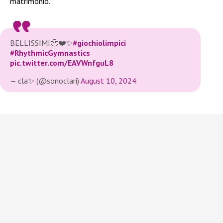
matrimonio.
BELLISSIMI🥹❤️✨
#giochiolimpici
#RhythmicGymnastics
pic.twitter.com/EAVWnfguL8
— cla✨ (@sonoclari)
August 10, 2024