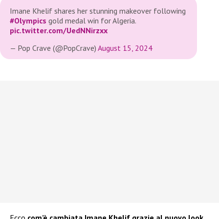
Imane Khelif shares her stunning makeover following
#Olympics
gold medal win for Algeria.
pic.twitter.com/UedNNirzxx
— Pop Crave (@PopCrave)
August 15, 2024
Ecco
com’è cambiata Imane Khelif grazie al nuovo look