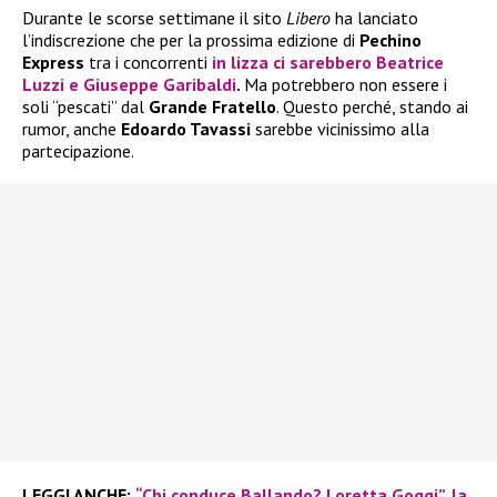
Durante le scorse settimane il sito
Libero
ha lanciato
l’indiscrezione che per la prossima edizione di
Pechino
Express
tra i concorrenti
in lizza ci sarebbero
Beatrice
Luzzi
e
Giuseppe Garibaldi
.
Ma potrebbero non essere i
soli “pescati” dal
Grande Fratello
. Questo perché, stando ai
rumor, anche
Edoardo Tavassi
sarebbe vicinissimo alla
partecipazione.
LEGGI ANCHE:
“Chi conduce Ballando? Loretta Goggi”, la