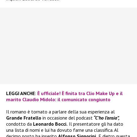
LEGGI ANCHE
:
È ufficiale! È finita tra Clio Make Up e il
marito Claudio Midolo: il comunicato congiunto
Il romano è tornato a parlare della sua esperienza al
Grande Fratello
in occasione del podcast
“C’ho l’ansia”,
condotto da
Leonardo Bocci.
Il presentatore gli ha dato
una lista di nomi e lui ha dovuto farne una classifica. Al
decimo posto ha inserito
Alfonso Signorini.
E dietro questa