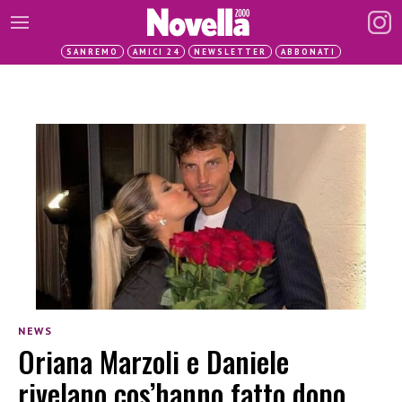
SANREMO
AMICI 24
NEWSLETTER
ABBONATI
NEWS
Oriana Marzoli e Daniele
rivelano cos’hanno fatto dopo