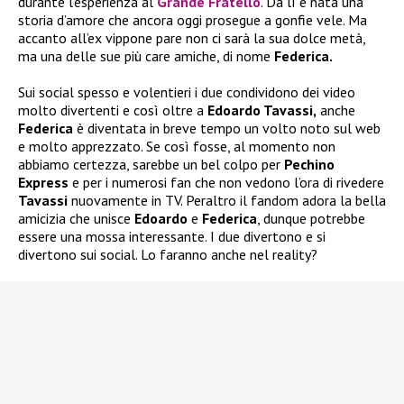
durante l’esperienza al
Grande Fratello
. Da lì è nata una
storia d’amore che ancora oggi prosegue a gonfie vele. Ma
accanto all’ex vippone pare non ci sarà la sua dolce metà,
ma una delle sue più care amiche, di nome
Federica.
Sui social spesso e volentieri i due condividono dei video
molto divertenti e così oltre a
Edoardo Tavassi,
anche
Federica
è diventata in breve tempo un volto noto sul web
e molto apprezzato. Se così fosse, al momento non
abbiamo certezza, sarebbe un bel colpo per
Pechino
Express
e per i numerosi fan che non vedono l’ora di rivedere
Tavassi
nuovamente in TV. Peraltro il fandom adora la bella
amicizia che unisce
Edoardo
e
Federica
, dunque potrebbe
essere una mossa interessante. I due divertono e si
divertono sui social. Lo faranno anche nel reality?