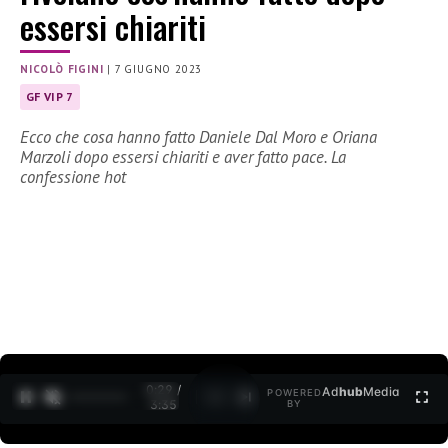
essersi chiariti
NICOLÒ FIGINI
|
7 GIUGNO 2023
GF VIP 7
Ecco che cosa hanno fatto Daniele Dal Moro e Oriana
Marzoli dopo essersi chiariti e aver fatto pace. La
confessione hot
0:30 /
Ad
hub
Media
POWERED
1
/
2
3:35
BY