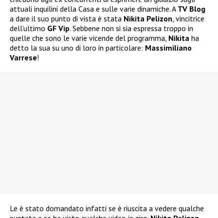
attuali inquilini della Casa e sulle varie dinamiche. A
TV Blog
a dare il suo punto di vista è stata
Nikita Pelizon
, vincitrice
dell’ultimo
GF Vip
. Sebbene non si sia espressa troppo in
quelle che sono le varie vicende del programma,
Nikita
ha
detto la sua su uno di loro in particolare:
Massimiliano
Varrese
!
Le è stato domandato infatti se è riuscita a vedere qualche
puntata e se ha visto qualche video in giro.
Nikita Pelizon