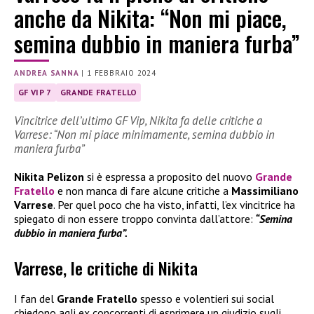
anche da Nikita: “Non mi piace,
semina dubbio in maniera furba”
ANDREA SANNA
|
1 FEBBRAIO 2024
GF VIP 7
GRANDE FRATELLO
Vincitrice dell’ultimo GF Vip, Nikita fa delle critiche a
Varrese: “Non mi piace minimamente, semina dubbio in
maniera furba”
Nikita Pelizon
si è espressa a proposito del nuovo
Grande
Fratello
e non manca di fare alcune critiche a
Massimiliano
Varrese
. Per quel poco che ha visto, infatti, l’ex vincitrice ha
spiegato di non essere troppo convinta dall’attore:
“Semina
dubbio in maniera furba”.
Varrese, le critiche di Nikita
I fan del
Grande Fratello
spesso e volentieri sui social
chiedono agli ex concorrenti di esprimere un giudizio sugli