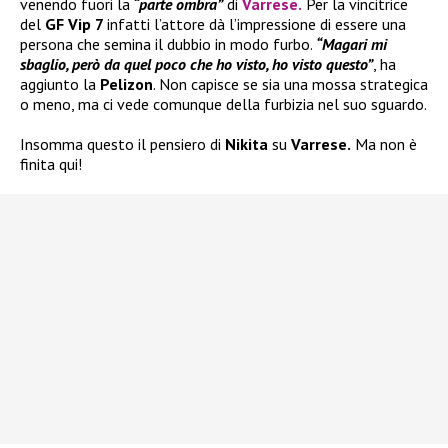
venendo fuori la
“parte ombra”
di
Varrese
.
Per la vincitrice
del
GF Vip 7
infatti l’attore dà l’impressione di essere una
persona che semina il dubbio in modo furbo.
“Magari mi
sbaglio, però da quel poco che ho visto, ho visto questo”
, ha
aggiunto la
Pelizon
. Non capisce se sia una mossa strategica
o meno, ma ci vede comunque della furbizia nel suo sguardo.
Insomma questo il pensiero di
Nikita
su
Varrese.
Ma non è
finita qui!