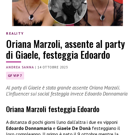
REALITY
Oriana Marzoli, assente al party
di Giaele, festeggia Edoardo
ANDREA SANNA
|
14 OTTOBRE 2023
GF VIP 7
Al party di Giaele è stata grande assente Oriana Marzoli.
L’influencer sui social festeggia invece Edoardo Donnamaria
Oriana Marzoli festeggia Edoardo
A distanza di pochi giorni l’uno dall’altra i due ex vipponi
Edoardo Donnamaria
e
Giaele De Donà
festeggiano il
loro compleanno. Il primo è nato il 9 ottobre mentre la