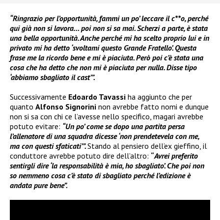
“Ringrazio per l’opportunità, fammi un po’ leccare il c**o, perché
qui già non si lavora… poi non si sa mai. Scherzi a parte, è stata
una bella opportunità. Anche perché mi ha scelto proprio lui e in
privato mi ha detto ‘svoltami questo Grande Fratello’. Questa
frase me la ricordo bene e mi è piaciuta. Però poi c’è stata una
cosa che ha detto che non mi è piaciuta per nulla. Disse tipo
‘abbiamo sbagliato il cast’”.
Successivamente
Edoardo Tavassi
ha aggiunto che per
quanto
Alfonso Signorini
non avrebbe fatto nomi e dunque
non si sa con chi ce l’avesse nello specifico, magari avrebbe
potuto evitare:
“Un po’ come se dopo una partita persa
l’allenatore di una squadra dicesse ‘non prendetevela con me,
ma con questi sfaticati’”.
Stando al pensiero dell’ex gieffino, il
conduttore avrebbe potuto dire dell’altro:
“
Avrei preferito
sentirgli dire ‘la responsabilità è mia, ho sbagliato’. Che poi non
so nemmeno cosa c’è stato di sbagliato perché l’edizione è
andata pure bene”.