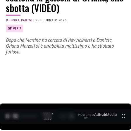
sbotta (VIDEO)
DEBORA PARIGI
|
25 FEBBRAIO 2023
GF VIP 7
Dopo che Martina ha cercato di riavvicinarsi a Daniele,
Oriana Marzoli si è arrabbiata moltissimo e ha sbottato
furiosa.
0:30 /
Ad
hub
Media
POWERED
1
/
2
3:35
BY