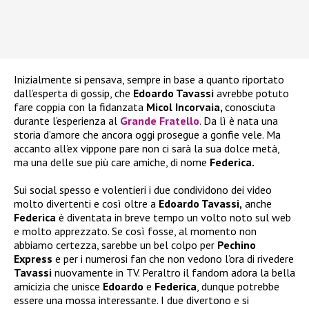
Inizialmente si pensava, sempre in base a quanto riportato
dall’esperta di gossip, che
Edoardo Tavassi
avrebbe potuto
fare coppia con la fidanzata
Micol Incorvaia,
conosciuta
durante l’esperienza al
Grande Fratello
. Da lì è nata una
storia d’amore che ancora oggi prosegue a gonfie vele. Ma
accanto all’ex vippone pare non ci sarà la sua dolce metà,
ma una delle sue più care amiche, di nome
Federica.
Sui social spesso e volentieri i due condividono dei video
molto divertenti e così oltre a
Edoardo Tavassi,
anche
Federica
è diventata in breve tempo un volto noto sul web
e molto apprezzato. Se così fosse, al momento non
abbiamo certezza, sarebbe un bel colpo per
Pechino
Express
e per i numerosi fan che non vedono l’ora di rivedere
Tavassi
nuovamente in TV. Peraltro il fandom adora la bella
amicizia che unisce
Edoardo
e
Federica
, dunque potrebbe
essere una mossa interessante. I due divertono e si