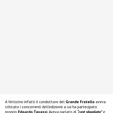
A
Verissimo
infatti il conduttore del
Grande Fratello
aveva
criticato i concorrenti dell’edizione a cui ha partecipato
proprio
Edoardo Tavassi
. Aveva parlato di
“cast sbagliato”
e