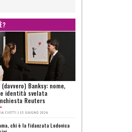
 È?
è (davvero) Banksy: nome,
 e identità svelata
’inchiesta Reuters
IA CIOTTI | 13 GIUGNO 2026
ma, chi è la fidanzata Lodovica
rini