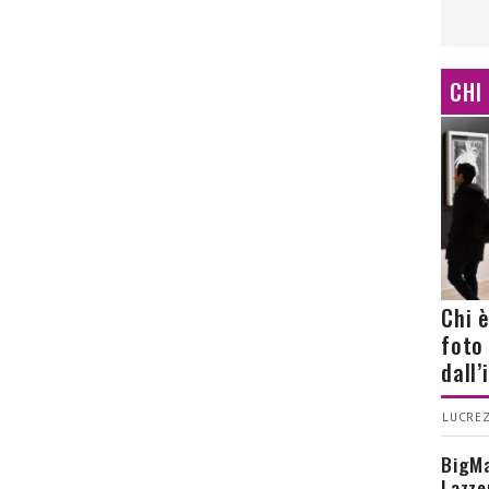
CHI
Chi 
foto
dall
LUCREZ
BigMa
Lazze