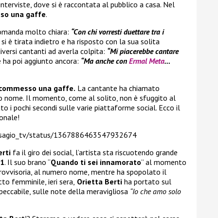
nterviste, dove si è raccontata al pubblico a casa. Nel
o una gaffe
.
omanda molto chiara:
“Con chi vorresti duettare tra i
 si è tirata indietro e ha risposto con la sua solita
versi cantanti ad averla colpita:
“Mi piacerebbe cantare
e ha poi aggiunto ancora:
“Ma anche con
Ermal Meta
…
commesso una gaffe.
La cantante ha chiamato
o nome. Il momento, come al solito, non è sfuggito al
to i pochi secondi sulle varie piattaforme social. Ecco il
onale!
disagio_tv/status/1367886463547932674
erti
fa il giro dei social, l’artista sta riscuotendo grande
21
. Il suo brano “
Quando ti sei innamorato
” al momento
 provvisoria, al numero nome, mentre ha spopolato il
tto femminile, ieri sera,
Orietta Berti
ha portato sul
peccabile, sulle note della meravigliosa
“Io che amo solo