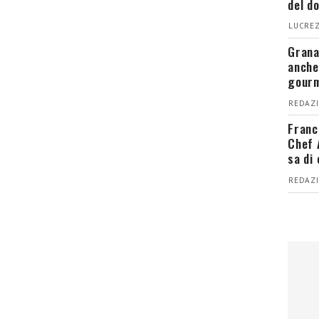
del d
LUCREZ
Grana
anche
gour
REDAZI
Franc
Chef 
sa di
REDAZI