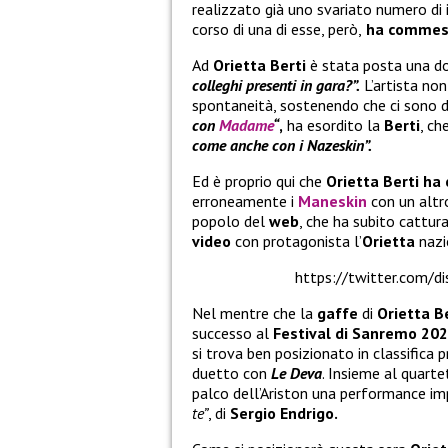
realizzato già uno svariato numero di i
corso di una di esse, però,
ha commess
Ad
Orietta Berti
è stata posta una d
colleghi presenti in gara?”.
L’artista non
spontaneità, sostenendo che ci sono di
con
Madame
“
,
ha esordito la
Berti
, ch
come anche con i Nazeskin”.
Ed è proprio qui che
Orietta Berti
ha 
erroneamente i
Maneskin
con un altr
popolo del
web
, che ha subito cattura
video
con protagonista l’
Orietta
nazi
https://twitter.com/
Nel mentre che la
gaffe
di
Orietta B
successo al
Festival di Sanremo 20
si trova ben posizionato in classifica
duetto con
Le Deva
. Insieme al quarte
palco dell’Ariston una performance im
te”
, di
Sergio Endrigo.