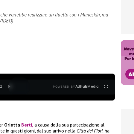
e che vorrebbe realizzare un duetto con i Maneskin, ma
(VIDEO)
Ad
hub
Media
/
2
POWERED BY
er
Orietta
Berti
,
a causa della sua partecipazione al
te in questi giorni, dal suo arrivo nella
Città dei Fiori,
ha