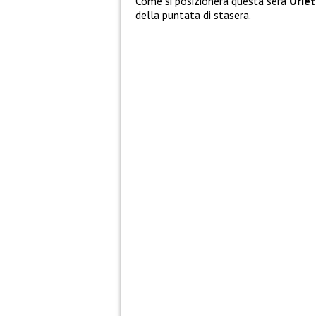
Come si posizionerà questa sera
Oriet
della puntata di stasera.