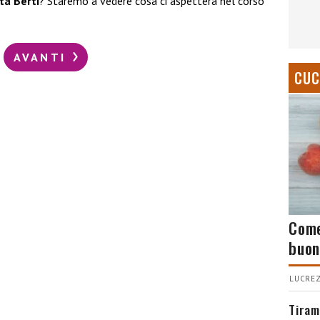
ta Berti
? Staremo a vedere cosa ci aspetterà nel corso
AVANTI
CUC
Come
buon
LUCREZ
Tiram