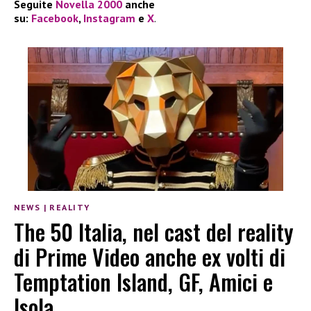
Seguite
Novella 2000
anche
su:
Facebook
,
Instagram
e
X
.
NEWS
|
REALITY
The 50 Italia, nel cast del reality
di Prime Video anche ex volti di
Temptation Island, GF, Amici e
Isola