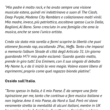
“Mio padre è molto rock, e ha avuto sempre una visione
musicale estera, quindi mi indottrinava a suon di The Clash,
Deep Purple, Modena City Ramblers e collezionava molti vinili.
Mia madre, invece, più patriottica, ascoltava spesso Lucio Dalla,
Baglioni, Al Bano. Sono cresciuto in una famiglia che ama la
musica, anche se sono l’unico artista.
Credo sia stata mia sorella a farmi scoprire la libertà che puoi
ottenere facendo rap, ascoltando 2Pac, Neffa. Tanto che imparai
a memoria l’album Strade di città degli Articolo 31. Un giorno
guardando
MTV
mio padre esclamò: ‘Guarda questo matto,
prende in giro tutti’. Era Eminem, con il suo singolo di debutto
My Name Is, e da lì iniziò la vera magia. Volevo essere libero di
esprimermi, proprio come quel ragazzo biondo platino”.
Ossido sull’Italia.
“Torno spesso in Italia, è il mio Paese. È da sempre una forte
ispirazione per me, tanto che continuo a fare musica italiana e
non inglese. Amo il mio Paese, da Nord a Sud. Però mi stava
veramente stretta la mentalità di alcuni italiani, mentre in UK