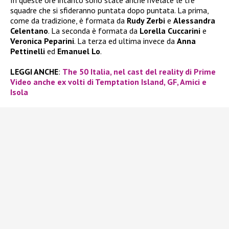
In queste ore intanto sono state anche rivelate le tre
squadre che si sfideranno puntata dopo puntata. La prima,
come da tradizione, è formata da
Rudy Zerbi
e
Alessandra
Celentano
. La seconda è formata da
Lorella Cuccarini
e
Veronica Peparini
. La terza ed ultima invece da
Anna
Pettinelli
ed
Emanuel Lo
.
LEGGI ANCHE
:
The 50 Italia, nel cast del reality di Prime
Video anche ex volti di Temptation Island, GF, Amici e
Isola