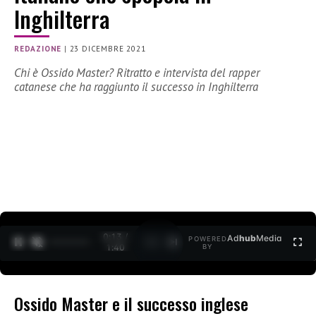
Inghilterra
REDAZIONE
|
23 DICEMBRE 2021
Chi è Ossido Master? Ritratto e intervista del rapper
catanese che ha raggiunto il successo in Inghilterra
0:14 /
Ad
hub
Media
POWERED
1
/
2
1:40
BY
Ossido Master e il successo inglese