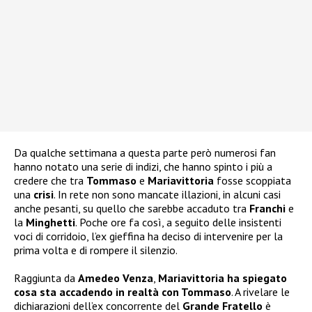
Da qualche settimana a questa parte però numerosi fan
hanno notato una serie di indizi, che hanno spinto i più a
credere che tra
Tommaso
e
Mariavittoria
fosse scoppiata
una
crisi
. In rete non sono mancate illazioni, in alcuni casi
anche pesanti, su quello che sarebbe accaduto tra
Franchi
e
la
Minghetti
. Poche ore fa così, a seguito delle insistenti
voci di corridoio, l’ex gieffina ha deciso di intervenire per la
prima volta e di rompere il silenzio.
Raggiunta da
Amedeo Venza
,
Mariavittoria ha spiegato
cosa sta accadendo in realtà con Tommaso
. A rivelare le
dichiarazioni dell’ex concorrente del
Grande Fratello
è