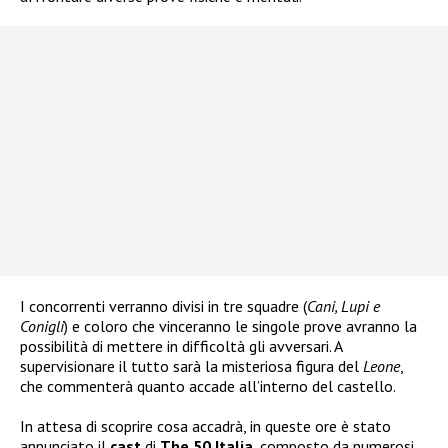
I concorrenti verranno divisi in tre squadre (
Cani, Lupi e
Conigli
) e coloro che vinceranno le singole prove avranno la
possibilità di mettere in difficoltà gli avversari. A
supervisionare il tutto sarà la misteriosa figura del
Leone
,
che commenterà quanto accade all’interno del castello.
In attesa di scoprire cosa accadrà, in queste ore è stato
annunciato il
cast
di
The 50 Italia
, composto da numerosi