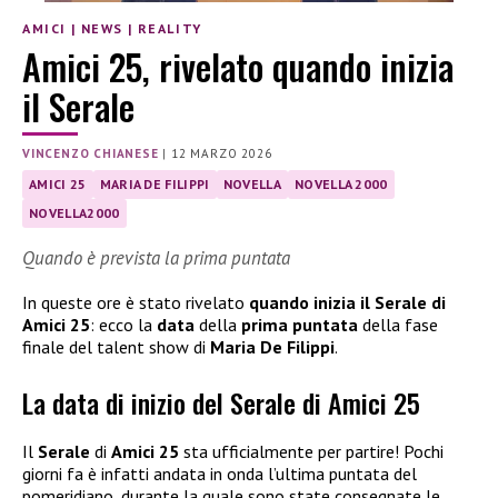
AMICI
|
NEWS
|
REALITY
Amici 25, rivelato quando inizia
il Serale
VINCENZO CHIANESE
|
12 MARZO 2026
AMICI 25
MARIA DE FILIPPI
NOVELLA
NOVELLA 2000
NOVELLA2000
Quando è prevista la prima puntata
In queste ore è stato rivelato
quando inizia il Serale di
Amici 25
: ecco la
data
della
prima puntata
della fase
finale del talent show di
Maria De Filippi
.
La data di inizio del Serale di Amici 25
Il
Serale
di
Amici 25
sta ufficialmente per partire! Pochi
giorni fa è infatti andata in onda l’ultima puntata del
pomeridiano, durante la quale sono state consegnate le