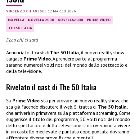
VINCENZO CHIANESE
|
12 MARZO 2026
NOVELLA
NOVELLA 2000
NOVELLA2000
PRIME VIDEO
THE50ITALIA
Ecco chi ci sarà
Annunciato il
cast
di
The 50 Italia
, il nuovo reality show
targato
Prime Video
. A prendere parte al programma
saranno numerosi volti noti del mondo dello spettacolo e
della televisione.
Rivelato il cast di The 50 Italia
Su
Prime Video
sta per arrivare un nuovo reality show, che
sta già facendo discutere il web. Si tratta di
The 50 Italia
,
che arriverà in primavera sulla piattaforma streaming. Come
suggerisce il titolo del programma, 50 volti noti del mondo
dello spettacolo e della televisione si ritroveranno a vivere
in un castello medievale e puntata dopo puntata dovranno
affrontare diverse prove fisiche e mentali.