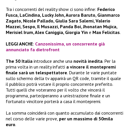
Tra i concorrenti del reality show ci sono infine:
Federico
Fusca, LaCindina, Lucky John, Aurora Baruto, Gianmarco
Zagato, Nicole Pallado, Giulia Sara Salemi, Valerio
Mazzei, Sespo, Il Musazzi, Panda Boi, Jhonatan Mujica,
Merisiel Irum, Alex Caniggia, Giorgia Yin
e
Max Felicitas
.
LEGGI ANCHE
:
Canzonissima, un concorrente già
annunciato fa dietrofront
The 50 Italia
introduce anche una
novità inedita
. Per la
prima volta in un reality infatti
a vincere il montepremi
finale sarà un telespettatore
. Durante le varie puntate
sullo schermo della tv apparirà un QR code, tramite il quale
il pubblico potrà votare il proprio concorrente preferito.
Tutti quelli che voteranno per il volto che vincerà il
programma, parteciperanno a un’estrazione finale e un
fortunato vincitore porterà a casa il montepremi.
La somma coinciderà con quanto accumulato dai concorrenti
nel corso delle varie prove,
per un massimo di 50mila
euro
.