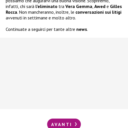
possiamo che augurarvi una buona visione. Scopriremo,
infatti, chi sarà
l’eliminato
tra
Vera Gemma
,
Awed
e
Gilles
Rocca
. Non mancheranno, inoltre, le
conversazioni sui litigi
avvenuti in settimane e molto altro.
Continuate a seguirci per tante altre
news
.
AVANTI