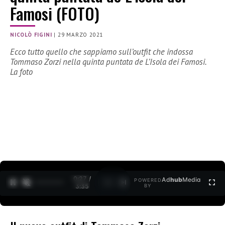
Famosi (FOTO)
NICOLÒ FIGINI
|
29 MARZO 2021
Ecco tutto quello che sappiamo sull’outfit che indossa
Tommaso Zorzi nella quinta puntata de L’Isola dei Famosi.
La foto
0:27 /
Ad
hub
Media
POWERED
1
/
2
3:35
BY