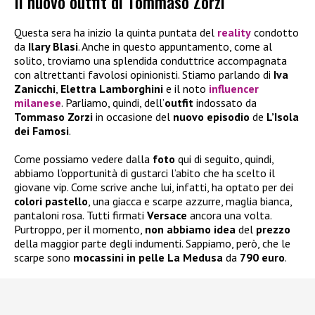
Il nuovo outfit di Tommaso Zorzi
Questa sera ha inizio la quinta puntata del
reality
condotto
da
Ilary Blasi
. Anche in questo appuntamento, come al
solito, troviamo una splendida conduttrice accompagnata
con altrettanti favolosi opinionisti. Stiamo parlando di
Iva
Zanicchi
,
Elettra Lamborghini
e il noto
influencer
milanese
. Parliamo, quindi, dell’
outfit
indossato da
Tommaso Zorzi
in occasione del
nuovo episodio
de
L’Isola
dei Famosi
.
Come possiamo vedere dalla
foto
qui di seguito, quindi,
abbiamo l’opportunità di gustarci l’abito che ha scelto il
giovane vip. Come scrive anche lui, infatti, ha optato per dei
colori pastello
, una giacca e scarpe azzurre, maglia bianca,
pantaloni rosa. Tutti firmati
Versace
ancora una volta.
Purtroppo, per il momento,
non abbiamo idea
del
prezzo
della maggior parte degli indumenti. Sappiamo, però, che le
scarpe sono
mocassini in pelle La Medusa
da
790 euro
.