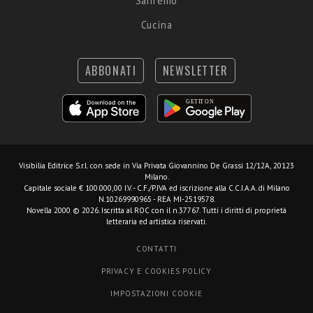
Sanremo
Cucina
ABBONATI
NEWSLETTER
Visibilia Editrice S.r.l.
con sede in Via Privata Giovannino De Grassi 12/12A, 20123
Milano.
Capitale sociale € 100.000,00 I.V. - C.F./P.IVA ed iscrizione alla C.C.I.A.A. di Milano
N.10269990965 - REA MI-2519578.
Novella 2000 © 2026. Iscritta al ROC con il n.37767. Tutti i diritti di proprietà
letteraria ed artistica riservati.
CONTATTI
PRIVACY E COOKIES POLICY
IMPOSTAZIONI COOKIE