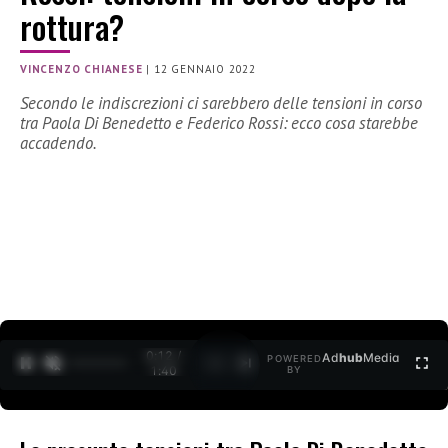
rottura?
VINCENZO CHIANESE
|
12 GENNAIO 2022
Secondo le indiscrezioni ci sarebbero delle tensioni in corso
tra Paola Di Benedetto e Federico Rossi: ecco cosa starebbe
accadendo.
0:12 /
Ad
hub
Media
POWERED
1
/
2
1:40
BY