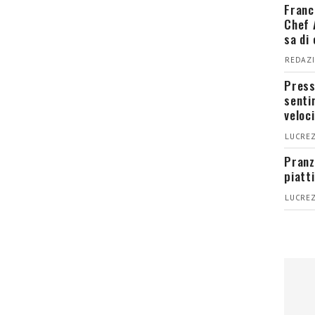
Franc
Chef 
sa di
REDAZI
Press
senti
veloci
LUCREZ
Pranz
piatt
LUCREZ