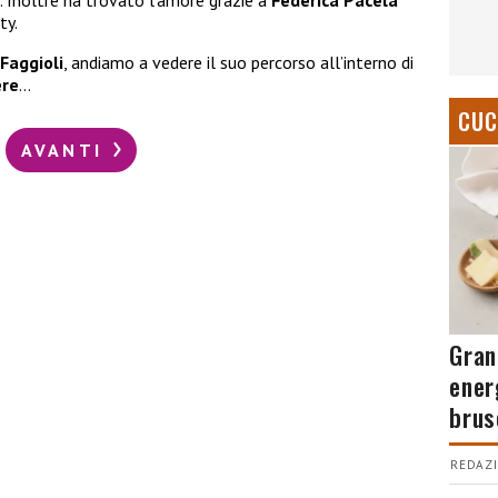
. Inoltre ha trovato l’amore grazie a
Federica Pacela
ty.
 Faggioli
, andiamo a vedere il suo percorso all’interno di
ere
…
CUC
AVANTI
Gran
ener
brus
REDAZI