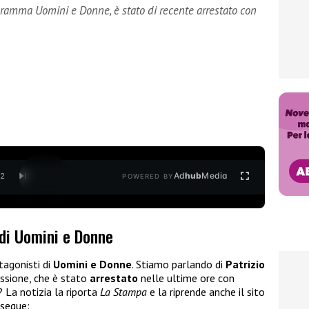
ogramma Uomini e Donne, è stato di recente arrestato con
Ad
hub
Media
/
2
POWERED BY
 di Uomini e Donne
tagonisti di
Uomini e Donne
. Stiamo parlando di
Patrizio
ssione, che è stato
arrestato
nelle ultime ore con
 La notizia la riporta
La Stampa
e la riprende anche il sito
 segue: