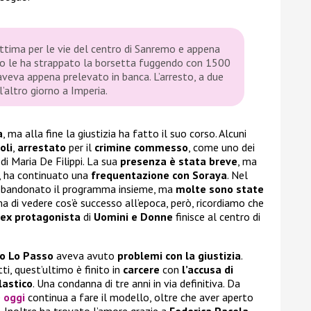
ittima per le vie del centro di Sanremo e appena
to le ha strappato la borsetta fuggendo con 1500
aveva appena prelevato in banca. L’arresto, a due
 l’altro giorno a Imperia.
a
, ma alla fine la giustizia ha fatto il suo corso. Alcuni
oli
,
arrestato
per il
crimine commesso
, come uno dei
 Maria De Filippi. La sua
presenza è stata breve
, ma
ti, ha continuato una
frequentazione con Soraya
. Nel
bbandonato il programma insieme, ma
molte sono state
ma di vedere cos’è successo all’epoca, però, ricordiamo che
ex protagonista
di
Uomini e Donne
finisce al centro di
io Lo Passo
aveva avuto
problemi con la giustizia
.
atti, quest’ultimo è finito in
carcere
con
l’accusa di
lastico
. Una condanna di tre anni in via definitiva. Da
e
oggi
continua a fare il modello, oltre che aver aperto