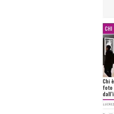
CHI
Chi 
foto
dall
LUCREZ