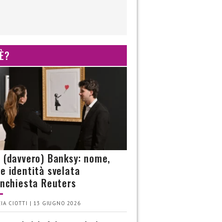
 È?
è (davvero) Banksy: nome,
 e identità svelata
’inchiesta Reuters
IA CIOTTI | 13 GIUGNO 2026