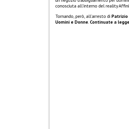
un negozio d’abbigliamento per uomini
conosciuta all’interno del reality Affini
Tornando, però, all’arresto di
Patrizio
Uomini e Donne
.
Continuate a legg