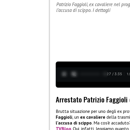
Patrizio Faggioli, ex cavaliere nel pr
l’accusa di scippo. I dettagli
0:28 / 3:35
1
Arrestato Patrizio Faggioli
Brutta situazione per uno degli ex pro
Faggioli
, un
ex cavaliere
della trasmi
l’accusa di scippo
. Ma cos’è accaduto?
TVBlog
. Qui, infatti, leggiamo quanto