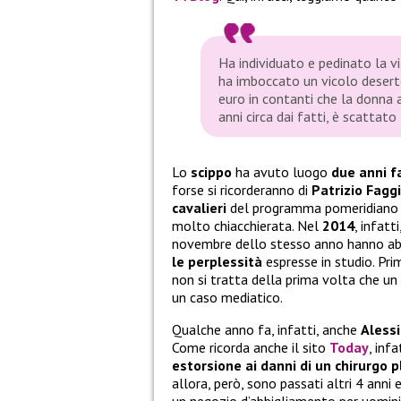
Ha individuato e pedinato la v
ha imboccato un vicolo deser
euro in contanti che la donna 
anni circa dai fatti, è scattato
Lo
scippo
ha avuto luogo
due anni f
forse si ricorderanno di
Patrizio Faggi
cavalieri
del programma pomeridiano di
molto chiacchierata. Nel
2014
, infat
novembre dello stesso anno hanno a
le perplessità
espresse in studio. Pri
non si tratta della prima volta che un
un caso mediatico.
Qualche anno fa, infatti, anche
Aless
Come ricorda anche il sito
Today
, inf
estorsione ai danni di un chirurgo p
allora, però, sono passati altri 4 anni 