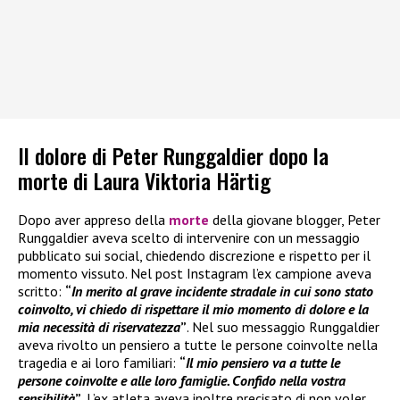
Il dolore di Peter Runggaldier dopo la
morte di Laura Viktoria Härtig
Dopo aver appreso della
morte
della giovane blogger, Peter
Runggaldier aveva scelto di intervenire con un messaggio
pubblicato sui social, chiedendo discrezione e rispetto per il
momento vissuto. Nel post Instagram l’ex campione aveva
scritto:
“
In merito al grave incidente stradale in cui sono stato
coinvolto, vi chiedo di rispettare il mio momento di dolore e la
mia necessità di riservatezza
”
. Nel suo messaggio Runggaldier
aveva rivolto un pensiero a tutte le persone coinvolte nella
tragedia e ai loro familiari:
“
Il mio pensiero va a tutte le
persone coinvolte e alle loro famiglie. Confido nella vostra
sensibilità
”
. L’ex atleta aveva inoltre precisato di non voler