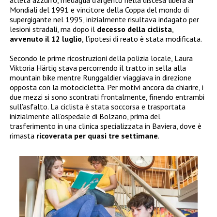
atleta azzurro, medaglia d’argento nella discesa libera ai
Mondiali del 1991 e vincitore della Coppa del mondo di
supergigante nel 1995, inizialmente risultava indagato per
lesioni stradali, ma dopo il
decesso della ciclista
,
avvenuto il 12 luglio
, l’ipotesi di reato è stata modificata.
Secondo le prime ricostruzioni della polizia locale, Laura
Viktoria Härtig stava percorrendo il tratto in sella alla
mountain bike mentre Runggaldier viaggiava in direzione
opposta con la motocicletta. Per motivi ancora da chiarire, i
due mezzi si sono scontrati frontalmente, finendo entrambi
sull’asfalto. La ciclista è stata soccorsa e trasportata
inizialmente all’ospedale di Bolzano, prima del
trasferimento in una clinica specializzata in Baviera, dove è
rimasta
ricoverata per quasi tre settimane
.