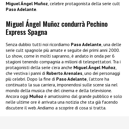
Miguel Ángel Muñoz
, celebre protagonista della serie cult
Paso Adelante
.
Miguel Ángel Muñoz condurrà Pechino
Express Spagna
Senza dubbio tutti noi ricordiamo
Paso Adelante
, una delle
serie cult spagnole più amate e seguite dei primi anni 2000.
Lo show, come in molti sapranno, è andato in onda per 6
stagioni tenendo compagnia a milioni di telespettatori. Tra i
protagonisti della serie c’era anche
Miguel Ángel Muñoz
,
che vestiva i panni di
Roberto Arenales
, uno dei personaggi
più celebri. Dopo la fine di
Paso Adelante
, l’attore ha
continuato la sua carriera, imponendosi sulle scene sia nel
mondo della musica che del cinema e della televisione.
Ancora oggi
Muñoz
è amatissimo dal grande pubblico e solo
nelle ultime ore è arrivata una notizia che sta già facendo
discutere il web. Andiamo a scoprire di cosa si tratta.