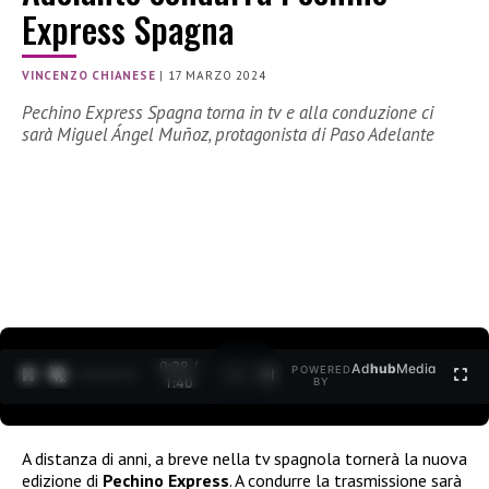
Express Spagna
VINCENZO CHIANESE
|
17 MARZO 2024
Pechino Express Spagna torna in tv e alla conduzione ci
sarà Miguel Ángel Muñoz, protagonista di Paso Adelante
0:30 /
Ad
hub
Media
POWERED
1
/
2
1:40
BY
A distanza di anni, a breve nella tv spagnola tornerà la nuova
edizione di
Pechino Express
. A condurre la trasmissione sarà