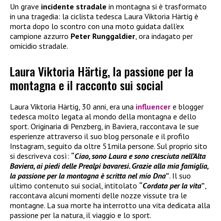
Un grave
incidente stradale
in montagna si è trasformato
in una tragedia: la ciclista tedesca Laura Viktoria Härtig è
morta dopo lo scontro con una moto guidata dall’ex
campione azzurro
Peter Runggaldier
, ora indagato per
omicidio stradale.
Laura Viktoria Härtig, la passione per la
montagna e il racconto sui social
Laura Viktoria Härtig, 30 anni, era una
influencer
e blogger
tedesca molto legata al mondo della montagna e dello
sport. Originaria di Penzberg, in Baviera, raccontava le sue
esperienze attraverso il suo blog personale e il profilo
Instagram, seguito da oltre 51mila persone. Sul proprio sito
si descriveva così:
“
Ciao, sono Laura e sono cresciuta nell’Alta
Baviera, ai piedi delle Prealpi bavaresi. Grazie alla mia famiglia,
la passione per la montagna è scritta nel mio Dna
”
. Il suo
ultimo contenuto sui social, intitolato
“
Cordata per la vita
”
,
raccontava alcuni momenti delle nozze vissute tra le
montagne. La sua morte ha interrotto una vita dedicata alla
passione per la natura, il viaggio e lo sport.