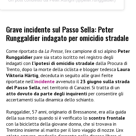
Un post condiviso da Peter.Runghi (@peter.runggaldier)
Grave incidente sul Passo Sella: Peter
Runggaldier indagato per omicidio stradale
Come riportato da
La Presse
, l’ex campione di sci alpino
Peter
Runggaldier
pare sia stato iscritto nel registro degli
indagati con
l’ipotesi di omicidio stradale
dalla Procura di
Trento, dopo la morte della ciclista e blogger tedesca
Laura
Viktoria Härtig
, deceduta in seguito alle gravi ferite
riportate nell’
incidente
avvenuto il
23 giugno sulla strada
del Passo Sella
, nel territorio di Canazei. Si tratta di un
atto dovuto da parte degli inquirenti
per consentire gli
accertamenti sulla dinamica dello schianto.
Runggaldier, 57 anni, originario di Bressanone, era alla guida
della sua moto quando si è verificato lo
scontro frontale
con la bicicletta della giovane donna, che si trovava in
Trentino insieme al marito per il loro viaggio di nozze. L’ex