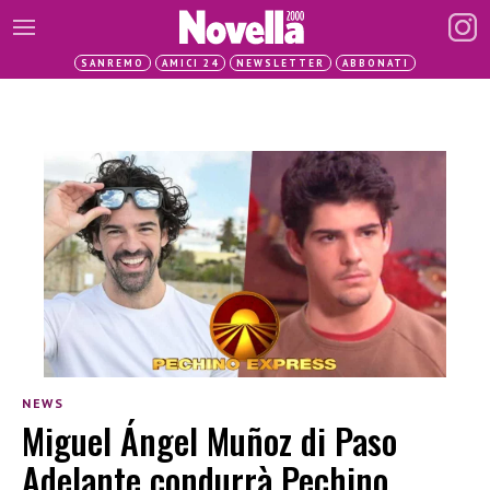
SANREMO
AMICI 24
NEWSLETTER
ABBONATI
NEWS
Miguel Ángel Muñoz di Paso
Adelante condurrà Pechino