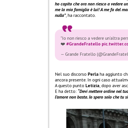
ho capito che ora non riesco a vedere un’
me la mia famiglia è lui! A me fa del ma
nulla”
, ha raccontato.
"Io non riesco a vedere un'altra pers
❤️
#GrandeFratello
pic.twitter
— Grande Fratello (@GrandeFrate
Nel suo discorso
Perla
ha aggiunto ch
ancora presente. In ogni caso attualm
A questo punto
Letizia
, dopo aver asc
E ha detto:
“Devi mettere ordine nel tuo
l’amore non basta. Io spero solo che tu si