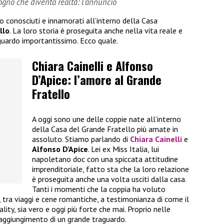
sogno che diventa realtà: l’annuncio
no conosciuti e innamorati all’interno della Casa
llo
. La loro storia è proseguita anche nella vita reale e
guardo importantissimo. Ecco quale.
Chiara Cainelli e Alfonso
D’Apice: l’amore al Grande
Fratello
A oggi sono une delle coppie nate all’interno
della Casa del Grande Fratello più amate in
assoluto. Stiamo parlando di
Chiara Cainelli
e
Alfonso D’Apice
. Lei ex Miss Italia, lui
napoletano doc con una spiccata attitudine
imprenditoriale, fatto sta che la loro relazione
è proseguita anche una volta usciti dalla casa.
Tanti i momenti che la coppia ha voluto
i, tra viaggi e cene romantiche, a testimonianza di come il
ality, sia vero e oggi più forte che mai. Proprio nelle
raggiungimento di un grande traguardo.