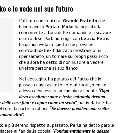
ko e lo vede nel suo futuro
L’ultimo confronto al
Grande Fratello
che
hanno avuto
Perla e Mirko
ha portato la
concorrente a farsi delle domande e a scavare
dentro di sé. Parlando oggi con
Letizia Petris
,
ha quindi rivelato quello che prova nei
confronti dell’ex fidanzato mostrando un
ripensameto, un tornare sui propri passi. Ecco
che allora ha detto di non riuscire a vedere
un’altra persona al suo fianco.
Nel dettaglio, ha parlato del fatto che in
passato dava ascolto solo al cuore, mentre
adesso deve essere anche più razionale.
“Oggi
devo ascoltare cuore e testa, entrambi devono
e delle cose fuori e capire come mi sento”
, ha rivelato. E ha
ttere da parte la rabbia:
“Se dovessi prendere una scelta
ndare oltre”.
ko
è più sereno rispetto al passato,
Perla
ha detto parole
iacere ai fan della coppia.
“Fondamentalmente io adesso