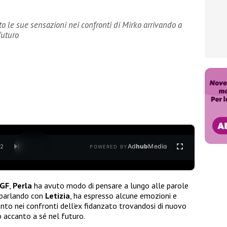
to le sue sensazioni nei confronti di Mirko arrivando a
futuro
Ad
hub
Media
/
2
POWERED BY
GF
,
Perla
ha avuto modo di pensare a lungo alle parole
 parlando con
Letizia
, ha espresso alcune emozioni e
ento nei confronti dell’ex fidanzato trovandosi di nuovo
 accanto a sé nel futuro.