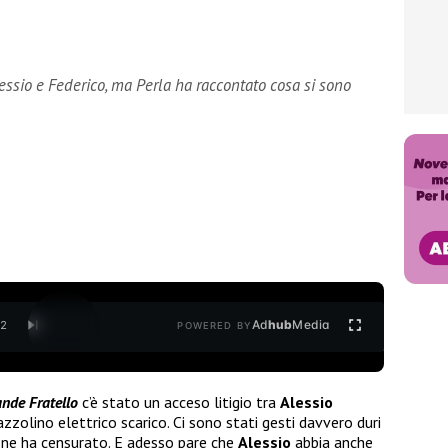
 Alessio e Federico, ma Perla ha raccontato cosa si sono
Ad
hub
Media
/
2
POWERED BY
ande Fratello
c’è stato un acceso litigio tra
Alessio
zzolino elettrico scarico. Ci sono stati gesti davvero duri
one ha censurato. E adesso pare che
Alessio
abbia anche