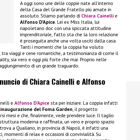
A oggi sono une delle coppie nate all’interno
della Casa del Grande Fratello più amate in
assoluto. Stiamo parlando di
Chiara Cainelli
e
Alfonso D’Apice
. Lei ex Miss Italia, lui
napoletano doc con una spiccata attitudine
imprenditoriale, fatto sta che la loro relazione
è proseguita anche una volta usciti dalla casa.
Tanti i momenti che la coppia ha voluto
i, tra viaggi e cene romantiche, a testimonianza di come il
ality, sia vero e oggi più forte che mai. Proprio nelle
raggiungimento di un grande traguardo.
nnuncio di Chiara Cainelli e Alfonso
inelli e
Alfonso D’Apice
sta per iniziare. La coppia infatti
’inaugurazione del Foma Garden
, il progetto
rsi mesi e che, finalmente, vede prendere luce. Il taglio
 struttura moderna e raffinata, un vero e proprio spazio
trova a Qualiano, in provincia di Napoli, è infatti una
, momenti di relax e occasioni di convivialità. Su