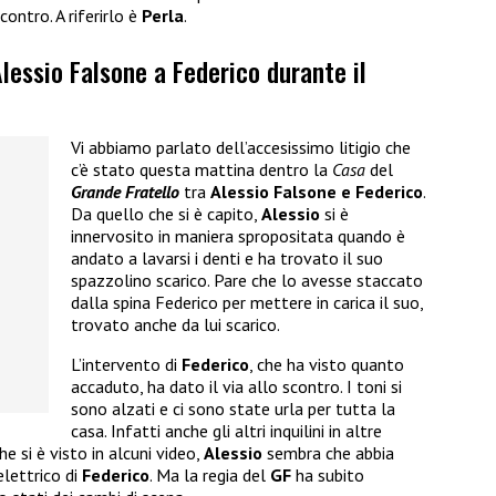
ontro. A riferirlo è
Perla
.
Alessio Falsone a Federico durante il
Vi abbiamo parlato dell’accesissimo litigio che
c’è stato questa mattina dentro la
Casa
del
Grande Fratello
tra
Alessio Falsone e Federico
.
Da quello che si è capito,
Alessio
si è
innervosito in maniera spropositata quando è
andato a lavarsi i denti e ha trovato il suo
spazzolino scarico. Pare che lo avesse staccato
dalla spina Federico per mettere in carica il suo,
trovato anche da lui scarico.
L’intervento di
Federico
, che ha visto quanto
accaduto, ha dato il via allo scontro. I toni si
sono alzati e ci sono state urla per tutta la
casa. Infatti anche gli altri inquilini in altre
e si è visto in alcuni video,
Alessio
sembra che abbia
lettrico di
Federico
. Ma la regia del
GF
ha subito