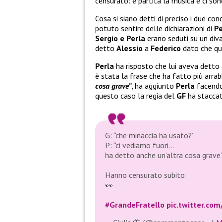
censurato: è partita la musica e ci son
Cosa si siano detti di preciso i due 
potuto sentire delle dichiarazioni di
Pe
Sergio e Perla
erano seduti su un div
detto
Alessio
a
Federico
dato che qu
Perla
ha risposto che lui aveva detto 
è stata la frase che ha fatto più arra
cosa grave”
, ha aggiunto
Perla
facendo 
questo caso la regia del
GF
ha staccat
G: “che minaccia ha usato?”
P: “ci vediamo fuori…
ha detto anche un’altra cosa grave
Hanno censurato subito
👀
#GrandeFratello
pic.twitter.c