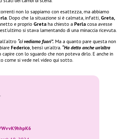
o stati dei cambi di scena.
concorrenti non lo sappiamo con esattezza, ma abbiamo
rla
. Dopo che la situazione si è calmata, infatti,
Greta,
anetto e proprio
Greta
ha chiesto a
Perla
cosa avesse
est’ultimo si stava lamentando di una minaccia ricevuta.
all’altro
“ci vediamo fuori”.
Ma a quanto pare questa non
bbiare
Federico
, bensì un’altra.
“Ha detto anche un’altra
capire con lo sguardo che non poteva dirlo. E anche in
o come si vede nel video qui sotto.
”
om/WvvK9hhpK6