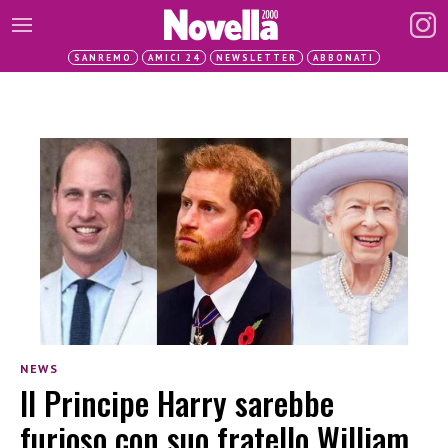
SANREMO
AMICI 24
NEWSLETTER
ABBONATI
NEWS
Il Principe Harry sarebbe
furioso con suo fratello William