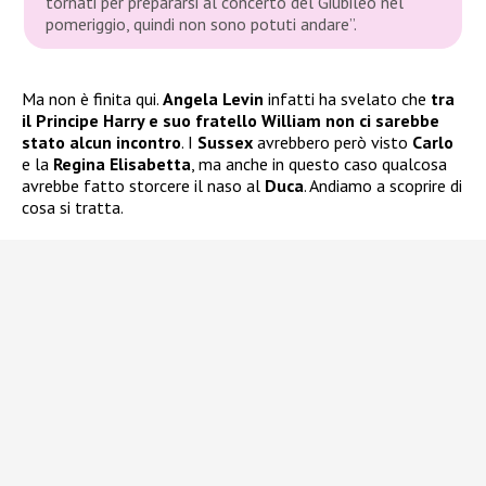
tornati per prepararsi al concerto del Giubileo nel
pomeriggio, quindi non sono potuti andare”.
Ma non è finita qui.
Angela Levin
infatti ha svelato che
tra
il Principe Harry e suo fratello William non ci sarebbe
stato alcun incontro
. I
Sussex
avrebbero però visto
Carlo
e la
Regina Elisabetta
, ma anche in questo caso qualcosa
avrebbe fatto storcere il naso al
Duca
. Andiamo a scoprire di
cosa si tratta.