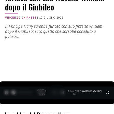
dopo il Giubileo
VINCENZO CHIANESE
|
10 GIUGNO 2022
Il Principe Harry sarebbe furioso con suo fratello William
dopo il Giubileo: ecco quello che sarebbe accaduto a
palazzo.
0:27 /
Ad
hub
Media
POWERED
1
/
2
3:35
BY