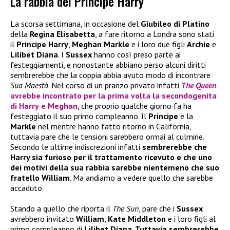
La rabbia del Principe Harry
La scorsa settimana, in occasione del
Giubileo di Platino
della
Regina Elisabetta
, a fare ritorno a Londra sono stati
il
Principe Harry
,
Meghan Markle
e i loro due figli
Archie
e
Lilibet Diana
. I
Sussex
hanno così preso parte ai
festeggiamenti, e nonostante abbiano perso alcuni diritti
sembrerebbe che la coppia abbia avuto modo di incontrare
Sua Maestà
. Nel corso di un pranzo privato infatti
The Queen
avrebbe incontrato per la prima volta la secondogenita
di
Harry
e
Meghan
, che proprio qualche giorno fa ha
festeggiato il suo primo compleanno. Il
Principe
e la
Markle
nel mentre hanno fatto ritorno in California,
tuttavia pare che le tensioni sarebbero ormai al culmine.
Secondo le ultime indiscrezioni infatti
sembrerebbe che
Harry sia furioso per il trattamento ricevuto e che uno
dei motivi della sua rabbia sarebbe nientemeno che suo
fratello William
. Ma andiamo a vedere quello che sarebbe
accaduto.
Stando a quello che riporta il
The Sun
, pare che i
Sussex
avrebbero invitato
William
,
Kate Middleton
e i loro figli al
primo compleanno di
Lilibet Diana
.
Tuttavia sembrerebbe