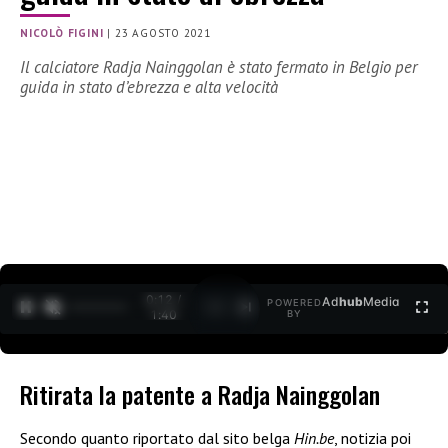
NICOLÒ FIGINI
|
23 AGOSTO 2021
Il calciatore Radja Nainggolan è stato fermato in Belgio per
guida in stato d’ebrezza e alta velocità
0:12 /
Ad
hub
Media
POWERED
1
/
2
1:40
BY
Ritirata la patente a Radja Nainggolan
Secondo quanto riportato dal sito belga
Hin.be
, notizia poi