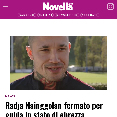
SANREMO
AMICI 24
NEWSLETTER
ABBONATI
NEWS
Radja Nainggolan fermato per
guida in stato di ebrezza