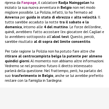
ripresa da
Fanpage
, il calciatore
Radja Nainggolan
ha
iniziato la sua nuova avventura in
Belgio
non nel modo
migliore possibile. La Polizia, infatti, lo ha fermato ad
Anversa
per
guida in stato
di ebrezza
e
alta velocità
. Il
tutto sarebbe accaduto la notte
tra il sabato e la
domenica
, intorno alle
4 del mattino
. Le forze dell’ordine,
quindi, avrebbero fatto accostare l’ex giocatore del Cagliari e
lo avrebbero sottoposto all’
alcol test
. Questo, perciò,
sarebbe risultato
al di sopra del limite consentito
.
Per tale ragione la Polizia non ha potuto fare altre che
ritirare al centrocampista belga la patente per almeno
quindici giorni
. Al momento non abbiamo altre informazioni.
Vedremo se nel prossimo futuro il diretto interessato
parlerà della questione. Nel frattempo, però, ha parlato del
suo
trasferimento in Belgio
, anche se lui avrebbe preferito
restare con la famiglia in Sardegna: