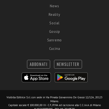
News
Reality
Social
Gossip
Sanremo
Cucina
ABBONATI
NEWSLETTER
Visibilia Editrice S.r.l.
con sede in Via Privata Giovannino De Grassi 12/12A, 20123
Milano.
Capitale sociale € 100.000,00 I.V. - C.F./P.IVA ed iscrizione alla C.C.I.A.A. di Milano