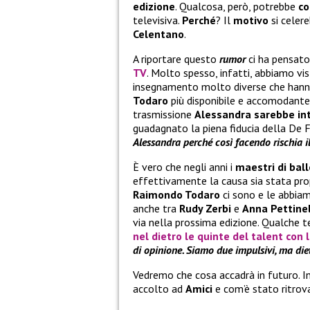
edizione
. Qualcosa, però, potrebbe
co
televisiva.
Perché
? Il
motivo
si celer
Celentano
.
A riportare questo
rumor
ci ha pensato
TV
. Molto spesso, infatti, abbiamo vis
insegnamento molto diverse che hann
Todaro
più disponibile e accomodante 
trasmissione
Alessandra sarebbe in
guadagnato la piena fiducia della De Fil
Alessandra perché così facendo rischia il
È vero che negli anni i
maestri di bal
effettivamente la causa sia stata pr
Raimondo Todaro
ci sono e le abbiam
anche tra
Rudy Zerbi
e
Anna Pettinel
via nella prossima edizione. Qualche 
nel dietro le quinte del talent con 
di opinione. Siamo due impulsivi, ma diet
Vedremo che cosa accadrà in futuro. I
accolto ad
Amici
e com’è stato ritro