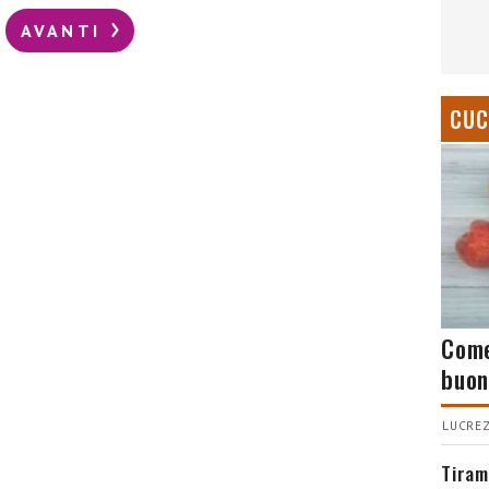
AVANTI
CUC
Come
buon
LUCREZ
Tiram