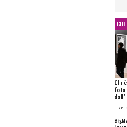
CHI
Chi 
foto
dall
LUCREZ
BigMa
Lazze