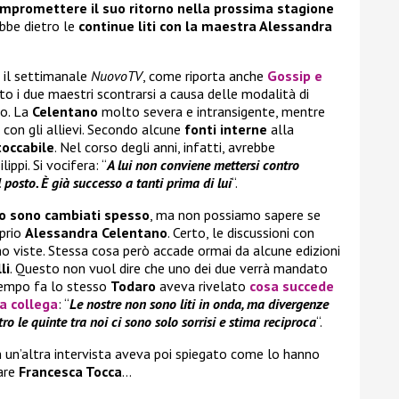
mpromettere il suo ritorno nella prossima stagione
ebbe dietro le
continue liti con la maestra Alessandra
 il settimanale
NuovoTV
, come riporta anche
Gossip e
to i due maestri scontrarsi a causa delle modalità di
o. La
Celentano
molto severa e intransigente, mentre
con gli allievi. Secondo alcune
fonti interne
alla
toccabile
. Nel corso degli anni, infatti, avrebbe
ippi. Si vocifera: “
A lui non conviene mettersi contro
 posto. È già successo a tanti prima di lui
“.
lo sono cambiati spesso
, ma non possiamo sapere se
oprio
Alessandra Celentano
. Certo, le discussioni con
o viste. Stessa cosa però accade ormai da alcune edizioni
li
. Questo non vuol dire che uno dei due verrà mandato
tempo fa lo stesso
Todaro
aveva rivelato
cosa succede
la collega
: “
Le nostre non sono liti in onda, ma divergenze
ro le quinte tra noi ci sono solo sorrisi e stima reciproca
“.
n un’altra intervista aveva poi spiegato come lo hanno
vare
Francesca Tocca
…