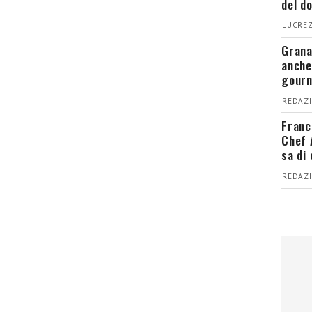
del d
LUCREZ
Grana
anche
gour
REDAZI
Franc
Chef 
sa di
REDAZI