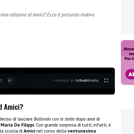
ima edizione di Amici? Ecco il presunto motivo
Ad
hub
Media
/
2
POWERED BY
d Amici?
eciso di lasciare
Ballando con le stelle
dopo anni di
Maria De Filippi
. Con grande sorpresa di tutti, infatti, è
la scuola di
Amici
nel corso della
ventunesima