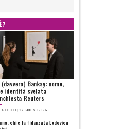
 È?
è (davvero) Banksy: nome,
 e identità svelata
’inchiesta Reuters
IA CIOTTI | 13 GIUGNO 2026
ma, chi è la fidanzata Lodovica
rini