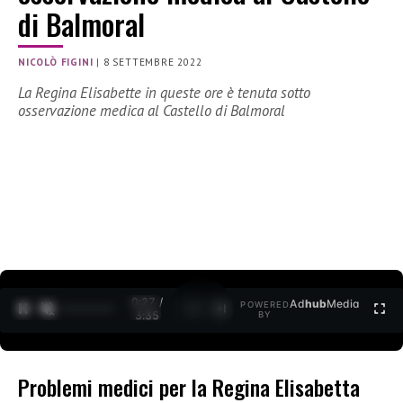
di Balmoral
NICOLÒ FIGINI
|
8 SETTEMBRE 2022
La Regina Elisabette in queste ore è tenuta sotto
osservazione medica al Castello di Balmoral
0:27 /
Ad
hub
Media
POWERED
1
/
2
3:35
BY
Problemi medici per la Regina Elisabetta