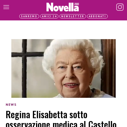
SANREMO
AMICI 24
NEWSLETTER
ABBONATI
NEWS
Regina Elisabetta sotto
osservazione medica al Castello