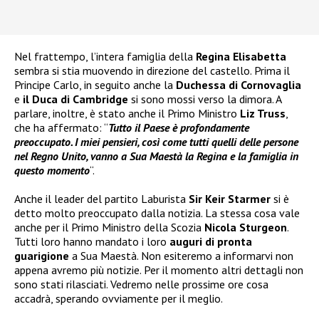
Nel frattempo, l’intera famiglia della
Regina Elisabetta
sembra si stia muovendo in direzione del castello. Prima il
Principe Carlo, in seguito anche la
Duchessa di
Cornovaglia
e
il Duca di Cambridge
si sono mossi verso la dimora. A
parlare, inoltre, è stato anche il Primo Ministro
Liz Truss
,
che ha affermato: “
Tutto il Paese è profondamente
preoccupato. I miei pensieri, così come tutti quelli delle persone
nel Regno Unito, vanno a Sua Maestà la Regina e la famiglia in
questo momento
“.
Anche il leader del partito Laburista
Sir Keir Starmer
si è
detto molto preoccupato dalla notizia. La stessa cosa vale
anche per il Primo Ministro della Scozia
Nicola
Sturgeon
.
Tutti loro hanno mandato i loro
auguri di pronta
guarigione
a Sua Maestà. Non esiteremo a informarvi non
appena avremo più notizie. Per il momento altri dettagli non
sono stati rilasciati. Vedremo nelle prossime ore cosa
accadrà, sperando ovviamente per il meglio.