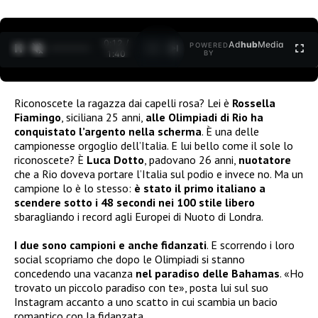
0:12 /
Ad
hub
Media
POWERED
1
/
2
1:40
BY
Riconoscete la ragazza dai capelli rosa? Lei è
Rossella
Fiamingo
, siciliana 25 anni,
alle Olimpiadi di Rio ha
conquistato l’argento nella scherma
. È una delle
campionesse orgoglio dell’Italia. E lui bello come il sole lo
riconoscete? È
Luca Dotto
, padovano 26 anni,
nuotatore
che a Rio doveva portare l’Italia sul podio e invece no. Ma un
campione lo è lo stesso:
è stato il primo italiano a
scendere sotto i 48 secondi nei 100 stile libero
sbaragliando i record agli Europei di Nuoto di Londra.
I due sono campioni e anche fidanzati
. E scorrendo i loro
social scopriamo che dopo le Olimpiadi si stanno
concedendo una vacanza
nel paradiso delle Bahamas
. «Ho
trovato un piccolo paradiso con te», posta lui sul suo
Instagram accanto a uno scatto in cui scambia un bacio
romantico con la fidanzata.