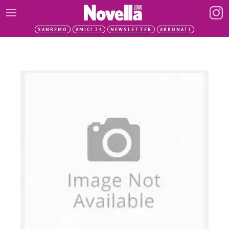
SANREMO
AMICI 24
NEWSLETTER
ABBONATI