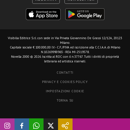
Visibilia Editrice S.r.l.
con sede in Via Privata Giovannino De Grassi 12/12A, 20123
Milano.
Capitale sociale € 100.000,00 I.V. - C.F./P.IVA ed iscrizione alla C.C.I.A.A. di Milano
N.10269990965 - REA MI-2519578.
Novella 2000 © 2026. Iscritta al ROC con il n.37767. Tutti i diritti di proprietà
letteraria ed artistica riservati.
CONTATTI
PRIVACY E COOKIES POLICY
IMPOSTAZIONI COOKIE
TORNA SU