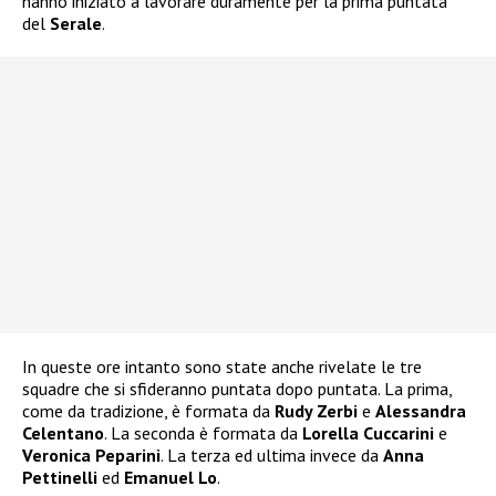
hanno iniziato a lavorare duramente per la prima puntata
del
Serale
.
In queste ore intanto sono state anche rivelate le tre
squadre che si sfideranno puntata dopo puntata. La prima,
come da tradizione, è formata da
Rudy Zerbi
e
Alessandra
Celentano
. La seconda è formata da
Lorella Cuccarini
e
Veronica Peparini
. La terza ed ultima invece da
Anna
Pettinelli
ed
Emanuel Lo
.