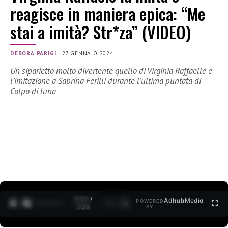
reagisce in maniera epica: “Me
stai a imità? Str*za” (VIDEO)
DEBORA PARIGI
|
27 GENNAIO 2024
Un siparietto molto divertente quello di Virginia Raffaelle e
l’imitazione a Sabrina Ferilli durante l’ultima puntata di
Colpo di luna
0:28 /
Ad
hub
Media
POWERED
1
/
2
3:35
BY