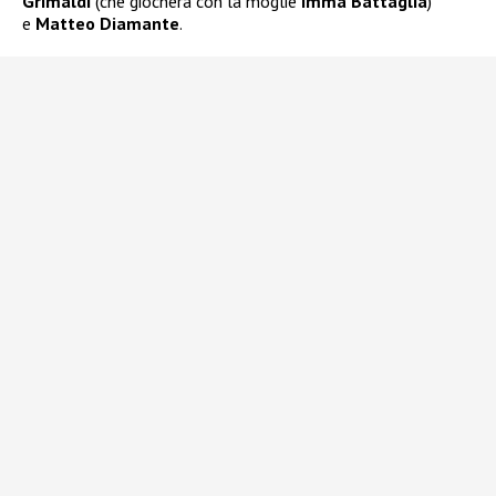
Grimaldi
(che giocherà con la moglie
Imma Battaglia
)
e
Matteo Diamante
.