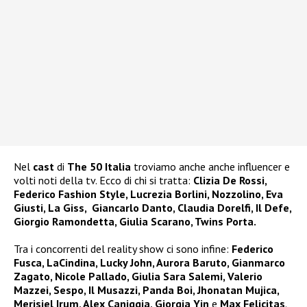
Nel
cast
di
The 50 Italia
troviamo anche anche influencer e
volti noti della tv. Ecco di chi si tratta:
Clizia De Rossi,
Federico Fashion Style, Lucrezia Borlini, Nozzolino, Eva
Giusti, La Giss, Giancarlo Danto, Claudia Dorelfi, Il Defe,
Giorgio Ramondetta, Giulia Scarano, Twins Porta.
Tra i concorrenti del reality show ci sono infine:
Federico
Fusca, LaCindina, Lucky John, Aurora Baruto, Gianmarco
Zagato, Nicole Pallado, Giulia Sara Salemi, Valerio
Mazzei, Sespo, Il Musazzi, Panda Boi, Jhonatan Mujica,
Merisiel Irum, Alex Caniggia, Giorgia Yin
e
Max Felicitas
.