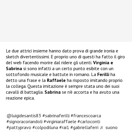
Le due attrici insieme hanno dato prova di grande ironia e
sketch divertentissimi. E proprio uno di questi ha fatto il giro
del web facendo morire dal ridere gli utenti.
Virginia e
Sabrina
si sono infatti a un certo punto esibite con un
sottofondo musicale e battute in romano. La
Ferilli
ha
detto una frase e la
Raffaele
ha risposto imitando proprio
la collega. Questa imitazione è sempre stata uno dei suoi
cavalli di battaglia.
Sabrina
se n’è accorta e ha avuto una
reazione epica.
@luigidesantis83
#sabrinaferilli
#francescoarca
#signoracoriandoli
#virginiaraffaele
#carloconti
#pattypravo
#colpodiluna
#rai1
#gabriellaferri
♬ suono