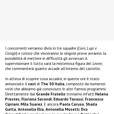
I concorrenti verranno divisi in tre squadre (
Cani, Lupi e
Conigli
) e coloro che vinceranno le singole prove avranno la
possibilità di mettere in difficoltà gli avversari. A
supervisionare il tutto sarà la misteriosa figura del
Leone
,
che commenterà quanto accade all’interno del castello.
In attesa di scoprire cosa accadrà, in queste ore è stato
annunciato il
cast
di
The 50 Italia
, composto da numerosi
volti che abbiamo già conosciuto in altri famosi programmi.
Direttamente dal
Grande Fratello
troviamo infatti
Helena
Prestes
,
Floriana Secondi
,
Edoardo Tavassi
,
Francesca
Cipriani
,
Mila Suarez
. E ancora
Paola Caruso
,
Shaila
Gatta
,
Antonella Elia
,
Antonella Mosetti
,
Eva