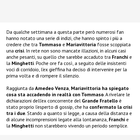
Da qualche settimana a questa parte però numerosi fan
hanno notato una serie di indizi, che hanno spinto i più a
credere che tra
Tommaso
e
Mariavittoria
fosse scoppiata
una
crisi
. In rete non sono mancate illazioni, in alcuni casi
anche pesanti, su quello che sarebbe accaduto tra
Franchi
e
la
Minghetti
. Poche ore fa così, a seguito delle insistenti
voci di corridoio, l’ex gieffina ha deciso di intervenire per la
prima volta e di rompere il silenzio.
Raggiunta da
Amedeo Venza
,
Mariavittoria ha spiegato
cosa sta accadendo in realtà con Tommaso
. A rivelare le
dichiarazioni dell’ex concorrente del
Grande Fratello
è
stato proprio l’esperto di gossip, che ha
confermato la crisi
tra i due
. Stando a quanto si legge, a causa della distanza e
di alcune incomprensioni legate alla lontananza,
Franchi
e
la
Minghetti
non starebbero vivendo un periodo semplice.