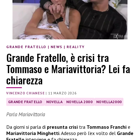
GRANDE FRATELLO
|
NEWS
|
REALITY
Grande Fratello, è crisi tra
Tommaso e Mariavittoria? Lei fa
chiarezza
VINCENZO CHIANESE
|
11 MARZO 2026
GRANDE FRATELLO
NOVELLA
NOVELLA 2000
NOVELLA2000
Parla Mariavittoria
Da giorni si parla di
presunta crisi
tra
Tommaso Franchi
e
Mariavittoria Minghetti
. Adesso però l’ex volto del
Grande
Fratello
interviene e fa chiarezza.