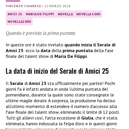
VINCENZO CHIANESE
|
12 MARZO 2026
AMICI 25
MARIA DE FILIPPI
NOVELLA
NOVELLA 2000
NOVELLA2000
Quando è prevista la prima puntata
In queste ore è stato rivelato
quando inizia il Serale di
Amici 25
: ecco la
data
della
prima puntata
della fase
finale del talent show di
Maria De Filippi
.
La data di inizio del Serale di Amici 25
Il
Serale
di
Amici 25
sta ufficialmente per partire! Pochi
giorni fa è infatti andata in onda l’ultima puntata del
pomeridiano, durante la quale sono state consegnate le
ultime maglie dorate. A sorpresa, la produzione ha deciso
all’ultimo momento di estendere il numero d’accesso alla
fase finale del talent show, eliminando il limite di 12 posti.
Tutti gli allievi così, fatta eccezione di
Giulia
, che è stata
eliminata, hanno indossata la felpa d’oro e in questi giorni