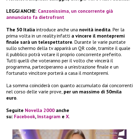
LEGGI ANCHE
:
Canzonissima, un concorrente già
annunciato fa dietrofront
The 50 Italia
introduce anche una
novità inedita
. Per la
prima volta in un reality infatti
a vincere il montepremi
finale sarà un telespettatore
. Durante le varie puntate
sullo schermo della tv apparirà un QR code, tramite il quale
il pubblico potrà votare il proprio concorrente preferito.
Tutti quelli che voteranno per il volto che vincerà il
programma, parteciperanno a un’estrazione finale e un
fortunato vincitore porterà a casa il montepremi.
La somma coinciderà con quanto accumulato dai concorrenti
nel corso delle varie prove,
per un massimo di 50mila
euro
.
Seguite
Novella 2000
anche
su:
Facebook
,
Instagram
e
X
.