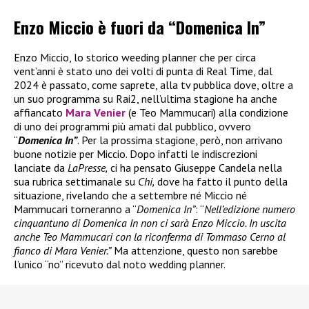
Enzo Miccio è fuori da “Domenica In”
Enzo Miccio, lo storico weeding planner che per circa
vent’anni è stato uno dei volti di punta di Real Time, dal
2024 è passato, come saprete, alla tv pubblica dove, oltre a
un suo programma su Rai2, nell’ultima stagione ha anche
affiancato
Mara Venier
(e Teo Mammucari) alla condizione
di uno dei programmi più amati dal pubblico, ovvero
“
Domenica In”
. Per la prossima stagione, però, non arrivano
buone notizie per Miccio. Dopo infatti le indiscrezioni
lanciate da
LaPresse,
ci ha pensato Giuseppe Candela nella
sua rubrica settimanale su
Chi,
dove ha fatto il punto della
situazione, rivelando che a settembre né Miccio né
Mammucari torneranno a “
Domenica In”
: “
Nell’edizione numero
cinquantuno di Domenica In non ci sarà Enzo Miccio. In uscita
anche Teo Mammucari con la riconferma di Tommaso Cerno al
fianco di Mara Venier.”
Ma attenzione, questo non sarebbe
l’unico “no” ricevuto dal noto wedding planner.