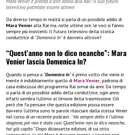
Mara Venier è pronta a dire addio alla Rai? Il suo futuro
televisivo potrebbe essere altrove
Da diverso tempo in realtà si parla di un possibile addio di
Mara Venier
alla Rai ma, nelle ultime ore, le voci si fanno
sempre più insistenti. Il futuro televisivo della storica
conduttrice di “
Domenica In
” è davvero altrove?
“Quest’anno non lo dico neanche”: Mara
Venier lascia Domenica In?
Quando si pensa a
“
Domenica In
“
il primo volto che viene in
mente è indubbiamente quello di
Mara Venier
, padrona di
casa indiscussa del programma Rai ormai da anni. Da tempo
si parla di un possibile addio della conduttrice, ogni anno
infatti sembra l’ultimo al timone della trasmissione. Ciò
però che fa pensare che questa edizione possa essere
davvero l’ultima sono le parole rilasciare dalla stessa Venier
nel corso di un recente podcast: “
Ho sempre detto è l’ultima
stagione, poi non è stato così. Quest’anno non lo dico neanche,
hai già capito.”
Dopo diciassette edizioni, di cui otto
consecutive, la zia Mara è davvero pronta a lasciare non