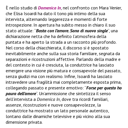
È nello studio di
Domenica In
, nel confronto con Mara Venier,
che Elisa Isoardi ha dato il tono più intimo della sua
intervista, alternando leggerezza e momenti di forte
introspezione. In apertura ha subito messo in chiaro il suo
stato attuale: “
Basta con l’amore. Sono di nuovo single
“, una
dichiarazione netta che ha definito l’atmosfera della
puntata e ha aperto la strada a un racconto più profondo.
Nel corso della chiacchierata, il discorso si è spostato
inevitabilmente anche sulla sua storia familiare, segnata da
separazioni e ricostruzioni affettive. Parlando della madre e
del contesto in cui è cresciuta, la conduttrice ha lasciato
emergere una visione più matura e consapevole del passato,
senza giudizi ma con realismo. Infine, Isoardi ha lasciato
intravedere una fragilità mai completamente esposta prima,
collegando passato e presente emotivo: “
Forse per questo ho
paura dell’amore
“. Un’ammissione che sintetizza il senso
dell’intervista a
Domenica In
, dove tra ricordi familiari,
assenze, ricostruzioni e nuove consapevolezze, la
conduttrice ha mostrato un lato personale autentico,
lontano dalle dinamiche televisive e più vicino alla sua
dimensione privata.