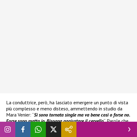
La conduttrice, però, ha lasciato emergere un punto di vista
più complesso e meno disteso, ammettendo in studio da
Mara Venier: “
Sì sono tornata single ma va bene così o forse no.
Forse sono matta io. Bisogna aggiustare il cervello
“. Parole che
hanno alimentato l’idea di tensioni ancora aperte tra i due.