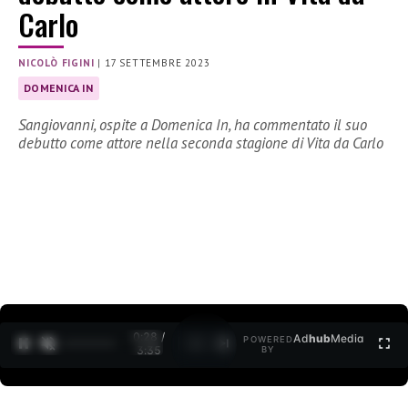
Carlo
NICOLÒ FIGINI
|
17 SETTEMBRE 2023
DOMENICA IN
Sangiovanni, ospite a Domenica In, ha commentato il suo
debutto come attore nella seconda stagione di Vita da Carlo
0:29 /
Ad
hub
Media
POWERED
1
/
2
3:35
BY