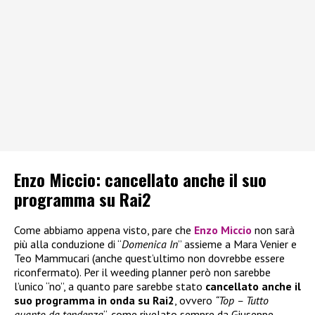
Enzo Miccio: cancellato anche il suo
programma su Rai2
Come abbiamo appena visto, pare che
Enzo Miccio
non sarà
più alla conduzione di “
Domenica In
” assieme a Mara Venier e
Teo Mammucari (anche quest’ultimo non dovrebbe essere
riconfermato). Per il weeding planner però non sarebbe
l’unico “no”, a quanto pare sarebbe stato
cancellato anche il
suo programma in onda su Rai2
, ovvero
“Top – Tutto
quanto da tendenza
“, come rivelato sempre da Giuseppe