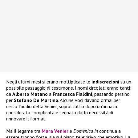
Negli ultimi mesi si erano moltiplicate le
indiscrezioni
su un
possibile passaggio di testimone. I nomi circolati erano tanti:
da
Alberto
Matano
a
Francesca
Fialdini
, passando persino
per
Stefano De Martino
. Alcune voci davano ormai per
certo l’addio della Venier, soprattutto dopo un’annata
considerata complicata e segnata dalla necessità di
rinnovare il format.
Ma il legame tra
Mara Venier
e
Domenica In
continua a
essere troppo forte, sia sul piano televisivo che emotivo. La