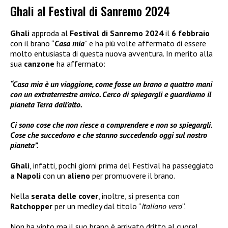
Ghali al Festival di Sanremo 2024
Ghali
approda al
Festival di Sanremo 2024
il
6 febbraio
con il brano “
Casa mia
” e ha più volte affermato di essere
molto entusiasta di questa nuova avventura. In merito alla
sua
canzone
ha affermato:
“Casa mia è un viaggione, come fosse un brano a quattro mani
con un extraterrestre amico. Cerco di spiegargli e guardiamo il
pianeta Terra dall’alto.
Ci sono cose che non riesce a comprendere e non so spiegargli.
Cose che succedono e che stanno succedendo oggi sul nostro
pianeta”.
Ghali
, infatti, pochi giorni prima del Festival ha passeggiato
a Napoli
con un
alieno
per promuovere il brano.
Nella
serata delle
cover
, inoltre, si presenta con
Ratchopper
per un medley dal titolo “
Italiano vero
“.
Non ha vinto ma il suo brano è arrivato dritto al cuore!