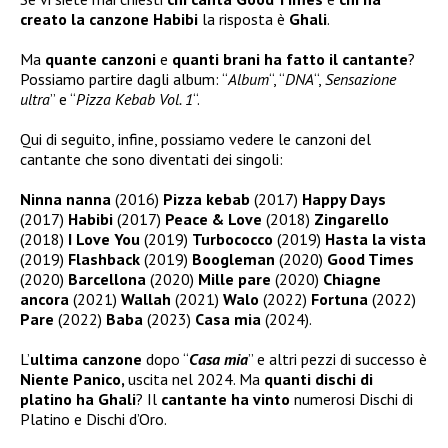
creato la canzone Habibi
la risposta è
Ghali
.
Ma
quante canzoni
e
quanti brani ha fatto il cantante
?
Possiamo partire dagli album: “
Album
“, “
DNA
“,
Sensazione
ultra
” e “
Pizza Kebab Vol. 1
“.
Qui di seguito, infine, possiamo vedere le canzoni del
cantante che sono diventati dei singoli:
Ninna nanna
(2016)
Pizza kebab
(2017)
Happy Days
(2017)
Habibi
(2017)
Peace & Love
(2018)
Zingarello
(2018)
I Love You
(2019)
Turbococco
(2019)
Hasta la vista
(2019)
Flashback
(2019)
Boogleman
(2020)
Good Times
(2020)
Barcellona
(2020)
Mille pare
(2020)
Chiagne
ancora
(2021)
Wallah
(2021)
Walo
(2022)
Fortuna
(2022)
Pare
(2022)
Baba
(2023)
Casa mia
(2024).
L’
ultima canzone
dopo “
Casa mia
” e altri pezzi di successo è
Niente Panico,
uscita nel 2024. Ma
quanti dischi di
platino ha Ghali
? Il
cantante ha vinto
numerosi Dischi di
Platino e Dischi d’Oro.