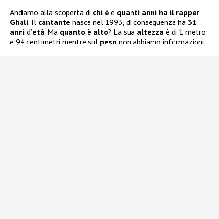
Andiamo alla scoperta di
chi è
e
quanti anni ha il rapper
Ghali
. Il
cantante
nasce nel 1993, di conseguenza ha
31
anni
d’
età
. Ma
quanto è alto
? La sua
altezza
è di 1 metro
e 94 centimetri mentre sul
peso
non abbiamo informazioni.