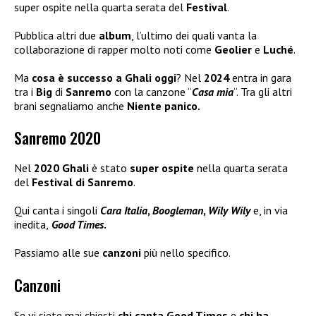
super ospite nella quarta serata del
Festival
.
Pubblica altri due
album
, l’ultimo dei quali vanta la
collaborazione di rapper molto noti come
Geolier
e
Luché
.
Ma
cosa è successo a Ghali oggi
? Nel
2024
entra in gara
tra i
Big
di
Sanremo
con la canzone “
Casa mia
“. Tra gli altri
brani segnaliamo anche
Niente panico.
Sanremo 2020
Nel
2020 Ghali
è stato
super ospite
nella quarta serata
del
Festival di Sanremo
.
Qui canta i singoli
Cara Italia
,
Boogleman
,
Wily Wily
e, in via
inedita,
Good Times
.
Passiamo alle sue
canzoni
più nello specifico.
Canzoni
Se vi siete mai chiesti
chi canta Good Times
e
chi ha