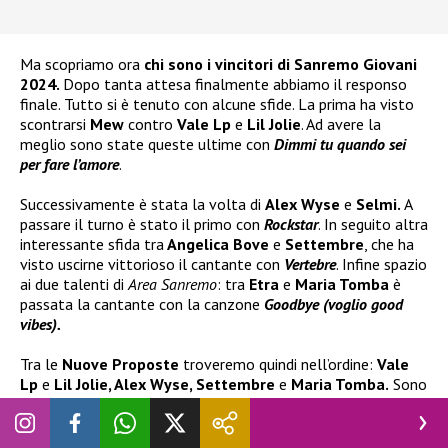
Ma scopriamo ora
chi sono i vincitori di Sanremo Giovani
2024.
Dopo tanta attesa finalmente abbiamo il responso
finale. Tutto si è tenuto con alcune sfide. La prima ha visto
scontrarsi
Mew
contro
Vale Lp
e
Lil Jolie
. Ad avere la
meglio sono state queste ultime con
Dimmi tu quando sei
per fare l’amore
.
Successivamente è stata la volta di
Alex Wyse
e
Selmi.
A
passare il turno è stato il primo con
Rockstar
. In seguito altra
interessante sfida tra
Angelica Bove
e
Settembre
, che ha
visto uscirne vittorioso il cantante con
Vertebre
. Infine spazio
ai due talenti di
Area Sanremo
: tra
Etra
e
Maria Tomba
è
passata la cantante con la canzone
Goodbye (voglio good
vibes).
Tra le
Nuove Proposte
troveremo quindi nell’ordine:
Vale
Lp
e
Lil Jolie, Alex Wyse, Settembre
e
Maria Tomba.
Sono
loro che hanno strappato il pass per la kermesse canora nel
2025.