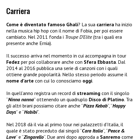
Carriera
Come è diventato famoso Ghali
? La sua
carriera
ha inizio
nella musica hip hop con il nome di Fobia, per poi essere
cambiato. Nel 2011 fonda i
Troupe D’Elite
(tra i quali era
presente anche Ernia).
Il successo arriva nel momento in cui accompagna in tour
Fedez
per poi collaborare anche con
Sfera Ebbasta
. Dal
2014 al 2016 pubblica una serie di canzoni con i quali
ottiene grande popolarità. Nello stesso periodo assume il
nome d’arte
con cui lo conosciamo
oggi
.
In quell’anno registra un record di
streaming
con il singolo
“
Ninna nanna
” ottenendo un quadruplo
Disco di Platino
. Tra
gli altri brani possiamo citare anche “
Pizza Kebab
“, “
Happy
Days
” e “
Habibi
“.
Nel 2018 dà il via al primo tour nei palazzetti d’Italia, il
quale è stato preceduto dai singoli “
Cara Italia
“, “
Peace &
Love
” e “
Zingarello
“. Due anni dopo approda a
Sanremo
come