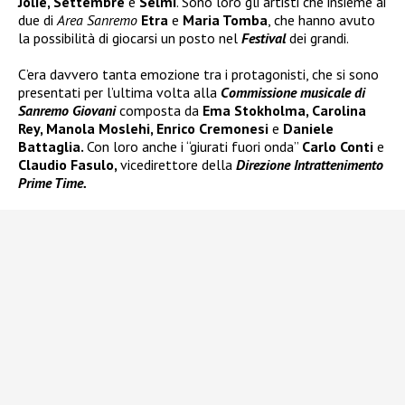
Jolie, Settembre
e
Selmi
. Sono loro gli artisti che insieme ai
due di
Area Sanremo
Etra
e
Maria Tomba
, che hanno avuto
la possibilità di giocarsi un posto nel
Festival
dei grandi.
C’era davvero tanta emozione tra i protagonisti, che si sono
presentati per l’ultima volta alla
Commissione musicale di
Sanremo Giovani
composta da
Ema Stokholma, Carolina
Rey, Manola Moslehi, Enrico Cremonesi
e
Daniele
Battaglia.
Con loro anche i “giurati fuori onda”
Carlo Conti
e
Claudio Fasulo,
vicedirettore della
Direzione Intrattenimento
Prime Time.