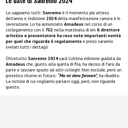
Le date di Sanremo 2024
Lo sappiamo tutti:
Sanremo
è il momento più atteso
dell’anno e l’edizione
2024
della manifestazione canora è in
lavorazione. Lo ha annunciato
Amadeus
nel corso di un
collegamento con il
TG1
nella mattinata di ieri.
Il direttore
artistico e presentatore ha reso note importanti novità
per quel che riguarda il regolamento
e preso saranno
svelati tutti i dettagli.
Oltretutto
Sanremo 2024
sarà l’ultima edizione guidata da
Amadeus
che, giunto alla quinta di fila, ha deciso di farsi da
parte e lasciare spazio ad altri colleghi. Non esclude, però un
ipotetico ritorno in futuro:
“Ma mi devo fermare”,
ha ribadito.
La notizia di cui vogliamo parlarvi oggi, però, non riguarda
questo.