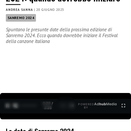
ANDREA SANNA
|
20 GIUGNO 2023
SANREMO 2024
Spuntano le presunte date della prossima edizione di
Sanremo 2024. Ecco quando dovrebbe iniziare il Festival
della canzone italiana
0:30 /
Ad
hub
Media
POWERED
1
/
2
3:35
BY