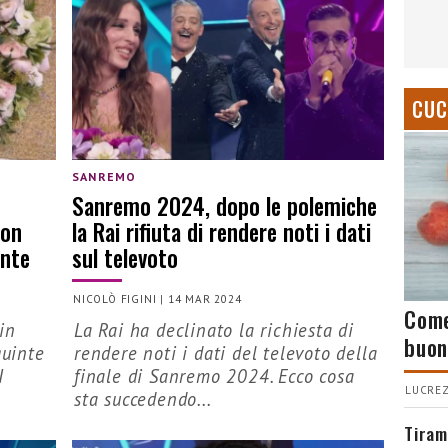
CUC
SANREMO
Sanremo 2024, dopo le polemiche
con
la Rai rifiuta di rendere noti i dati
inte
sul televoto
NICOLÒ FIGINI
|
14 MAR 2024
Come
in
La Rai ha declinato la richiesta di
buon
quinte
rendere noti i dati del televoto della
I
finale di Sanremo 2024. Ecco cosa
LUCREZ
sta succedendo...
Tiram