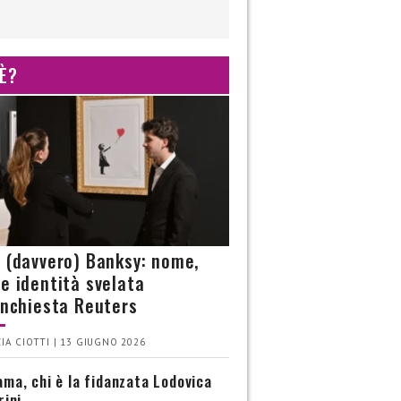
 È?
è (davvero) Banksy: nome,
 e identità svelata
’inchiesta Reuters
IA CIOTTI | 13 GIUGNO 2026
ma, chi è la fidanzata Lodovica
rini