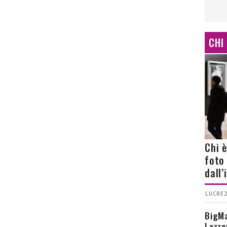
CHI
Chi 
foto
dall
LUCREZ
BigMa
Lazze