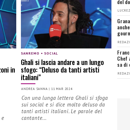
del d
LUCREZ
Grana
anche
gour
REDAZI
Franc
SANREMO • SOCIAL
Chef 
Ghali si lascia andare a un lungo
sa di
zoni in
sfogo: “Deluso da tanti artisti
REDAZI
italiani”
ANDREA SANNA
|
11 MAR 2024
Con una lunga lettera Ghali si sfoga
sui social e si dice molto deluso da
tanti artisti italiani. Le parole del
 e
cantante...