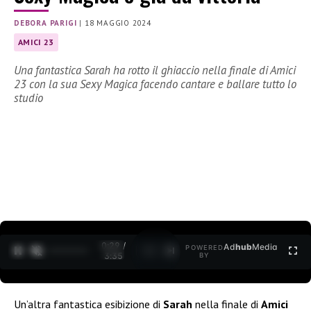
DEBORA PARIGI
|
18 MAGGIO 2024
AMICI 23
Una fantastica Sarah ha rotto il ghiaccio nella finale di Amici
23 con la sua Sexy Magica facendo cantare e ballare tutto lo
studio
0:30 /
Ad
hub
Media
POWERED
1
/
2
3:35
BY
Un’altra fantastica esibizione di
Sarah
nella finale di
Amici