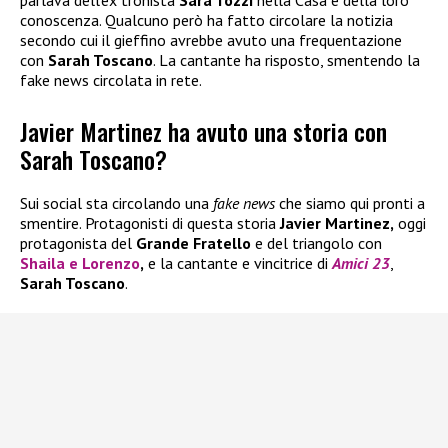
parlava dell’ex tronista
Sara Tozzi
nella Casa e della loro
conoscenza. Qualcuno però ha fatto circolare la notizia
secondo cui il gieffino avrebbe avuto una frequentazione
con
Sarah Toscano
. La cantante ha risposto, smentendo la
fake news circolata in rete.
Javier Martinez ha avuto una storia con
Sarah Toscano?
Sui social sta circolando una
fake news
che siamo qui pronti a
smentire. Protagonisti di questa storia
Javier Martinez,
oggi
protagonista del
Grande Fratello
e del triangolo con
Shaila
e
Lorenzo
,
e la cantante e vincitrice di
Amici 23
,
Sarah Toscano
.