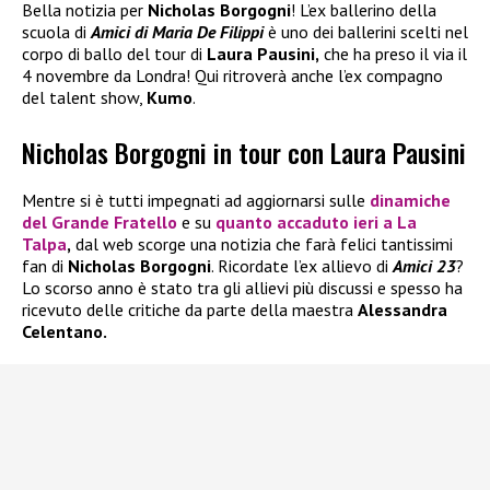
Bella notizia per
Nicholas Borgogni
! L’ex ballerino della
scuola di
Amici di Maria De Filippi
è uno dei ballerini scelti nel
corpo di ballo del tour di
Laura Pausini,
che ha preso il via il
4 novembre da Londra! Qui ritroverà anche l’ex compagno
del talent show,
Kumo
.
Nicholas Borgogni in tour con Laura Pausini
Mentre si è tutti impegnati ad aggiornarsi sulle
dinamiche
del
Grande Fratello
e su
quanto accaduto ieri a
La
Talpa
,
dal web scorge una notizia che farà felici tantissimi
fan di
Nicholas Borgogni
. Ricordate l’ex allievo di
Amici 23
?
Lo scorso anno è stato tra gli allievi più discussi e spesso ha
ricevuto delle critiche da parte della maestra
Alessandra
Celentano.