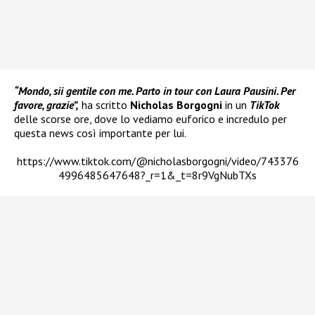
“Mondo, sii gentile con me. Parto in tour con Laura Pausini. Per
favore, grazie”,
ha scritto
Nicholas Borgogni
in un
TikTok
delle scorse ore, dove lo vediamo euforico e incredulo per
questa news così importante per lui.
https://www.tiktok.com/@nicholasborgogni/video/743376
4996485647648?_r=1&_t=8r9VgNubTXs