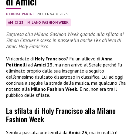
di Amici
DEBORA PARIGI
|
20 GENNAIO 2025
AMICI 23
MILANO FASHION WEEK
Sorpresa alla Milano Gashion Week quando alla sfilata di
Simon Cracker è sceso in passerella anche l’ex allievo di
Amici Holy Francisco
Vi ricordate di
Holy Francisco
? Fu un allievo di
Anna
Pettinelli
ad
Amici 23
, ma non arrivò al Serale perché fu
eliminato proprio dalla sua insegnante a seguito
dell’ennesimo risultato disastroso in classifica. Lui ad oggi
continua a seguire la strada della musica, ma qualcuno l’ha
notato alla
Milano Fashion Week.
E no, non era tra il
pubblico delle sfilate.
La sfilata di Holy Francisco alla Milano
Fashion Week
Sembra passata un’eternità da
Amici 23
, ma in realtà è