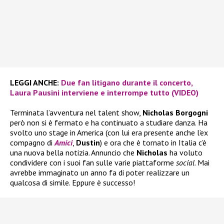
LEGGI ANCHE:
Due fan litigano durante il concerto,
Laura Pausini interviene e interrompe tutto (VIDEO)
Terminata l’avventura nel talent show,
Nicholas Borgogni
però non si è fermato e ha continuato a studiare danza. Ha
svolto uno stage in America (con lui era presente anche l’ex
compagno di
Amici
,
Dustin
) e ora che è tornato in Italia c’è
una nuova bella notizia. Annuncio che
Nicholas
ha voluto
condividere con i suoi fan sulle varie piattaforme
social
. Mai
avrebbe immaginato un anno fa di poter realizzare un
qualcosa di simile. Eppure è successo!