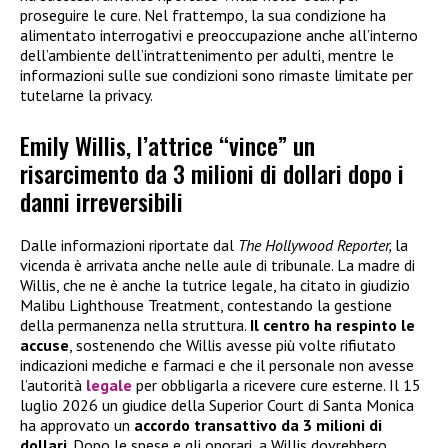
proseguire le cure. Nel frattempo, la sua condizione ha
alimentato interrogativi e preoccupazione anche all’interno
dell’ambiente dell’intrattenimento per adulti, mentre le
informazioni sulle sue condizioni sono rimaste limitate per
tutelarne la privacy.
Emily Willis, l’attrice “vince” un
risarcimento da 3 milioni di dollari dopo i
danni irreversibili
Dalle informazioni riportate dal
The Hollywood Reporter,
la
vicenda è arrivata anche nelle aule di tribunale. La madre di
Willis, che ne è anche la tutrice legale, ha citato in giudizio
Malibu Lighthouse Treatment, contestando la gestione
della permanenza nella struttura.
Il centro ha
respinto le
accuse
, sostenendo che Willis avesse più volte rifiutato
indicazioni mediche e farmaci e che il personale non avesse
l’autorità
legale
per obbligarla a ricevere cure esterne. Il 15
luglio 2026 un giudice della Superior Court di Santa Monica
ha approvato un
accordo transattivo da 3 milioni di
dollari
. Dopo le spese e gli onorari, a Willis dovrebbero