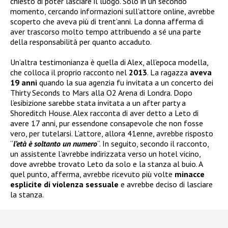
chiesto di poter lasciare il luogo. Solo in un secondo
momento, cercando informazioni sull’attore online, avrebbe
scoperto che aveva più di trent’anni. La donna afferma di
aver trascorso molto tempo attribuendo a sé una parte
della responsabilità per quanto accaduto.
Un’altra testimonianza è quella di Alex, all’epoca modella,
che colloca il proprio racconto nel
2013
. La ragazza
aveva
19 anni
quando la sua agenzia fu invitata a un concerto dei
Thirty Seconds to Mars alla O2 Arena di Londra. Dopo
l’esibizione sarebbe stata invitata a un after party a
Shoreditch House. Alex racconta di aver detto a Leto di
avere 17 anni, pur essendone consapevole che non fosse
vero, per tutelarsi. L’attore, allora 41enne, avrebbe risposto
“
l’età è soltanto un numero
“. In seguito, secondo il racconto,
un assistente l’avrebbe indirizzata verso un hotel vicino,
dove avrebbe trovato Leto da solo e la stanza al buio. A
quel punto, afferma, avrebbe ricevuto più volte
minacce
esplicite di violenza sessuale
e avrebbe deciso di lasciare
la stanza.