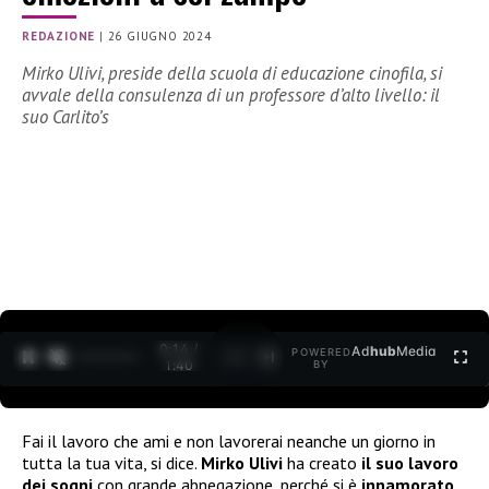
REDAZIONE
|
26 GIUGNO 2024
Mirko Ulivi, preside della scuola di educazione cinofila, si
avvale della consulenza di un professore d’alto livello: il
suo Carlito’s
0:15 /
Ad
hub
Media
POWERED
1
/
2
1:40
BY
Fai il lavoro che ami e non lavorerai neanche un giorno in
tutta la tua vita, si dice.
Mirko Ulivi
ha creato
il suo lavoro
dei sogni
con grande abnegazione, perché si è
innamorato