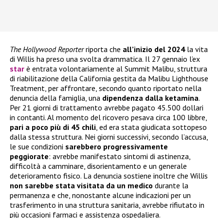
The Hollywood Reporter
riporta che
all’inizio del 2024
la vita
di Willis ha preso una svolta drammatica. Il 27 gennaio l’ex
star
è entrata volontariamente al Summit Malibu, struttura
di riabilitazione della California gestita da Malibu Lighthouse
Treatment, per affrontare, secondo quanto riportato nella
denuncia della famiglia, una
dipendenza dalla ketamina
.
Per 21 giorni di trattamento avrebbe pagato 45.500 dollari
in contanti. Al momento del ricovero pesava circa 100 libbre,
pari a poco più di 45 chili
, ed era stata giudicata sottopeso
dalla stessa struttura. Nei giorni successivi, secondo l’accusa,
le sue condizioni
sarebbero progressivamente
peggiorate
: avrebbe manifestato sintomi di astinenza,
difficoltà a camminare, disorientamento e un generale
deterioramento fisico. La denuncia sostiene inoltre che Willis
non sarebbe stata visitata da un medico
durante la
permanenza e che, nonostante alcune indicazioni per un
trasferimento in una struttura sanitaria, avrebbe rifiutato in
più occasioni farmaci e assistenza ospedaliera.