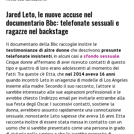
Jared Leto, le nuove accuse nel
documentario Bbc: telefonate sessuali e
ragazze nel backstage
Il documentario della Bbc raccoglie inoltre le
testimonianze di altre donne
che descrivono
presunte
telefonate insistenti
, in alcuni casi a
sfondo sessuale
.
Cinque donne affermano di aver ricevuto contatti di questo
tipo e quattro di loro erano adolescenti al momento dei
fatti. Tra queste c’è Etta, che
nel 2014 aveva 16 anni
quando incontrò Leto in un’agenzia di modelle di Los Angeles
insieme alla madre. Secondo il suo racconto, l’attore si
sarebbe interessato alle sue aspirazioni professionali e le
avrebbe chiesto l’indirizzo email per invitarle entrambe alla
sua festa degli Oscar. I successivi contatti, sostiene la
donna, avrebbero assunto rapidamente una connotazione
sessuale, nonostante Leto sapesse che aveva 16 anni. Etta
racconta inoltre di essere stata messa in contatto con un
uomo che si sarebbe presentato come una persona in grado
di aiutarla nella carriera e che le avrebbe proposto di