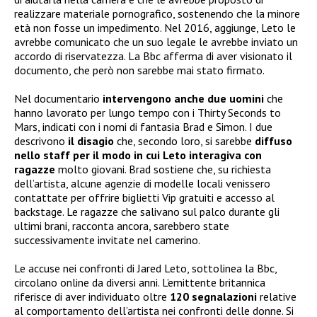
realizzare materiale pornografico, sostenendo che la minore
età non fosse un impedimento. Nel 2016, aggiunge, Leto le
avrebbe comunicato che un suo legale le avrebbe inviato un
accordo di riservatezza. La Bbc afferma di aver visionato il
documento, che però non sarebbe mai stato firmato.
Nel documentario
intervengono anche due uomini
che
hanno lavorato per lungo tempo con i Thirty Seconds to
Mars, indicati con i nomi di fantasia Brad e Simon. I due
descrivono
il disagio
che, secondo loro, si sarebbe
diffuso
nello staff per il modo in cui Leto interagiva con
ragazze
molto giovani. Brad sostiene che, su richiesta
dell’artista, alcune agenzie di modelle locali venissero
contattate per offrire biglietti Vip gratuiti e accesso al
backstage. Le ragazze che salivano sul palco durante gli
ultimi brani, racconta ancora, sarebbero state
successivamente invitate nel camerino.
Le accuse nei confronti di Jared Leto, sottolinea la Bbc,
circolano online da diversi anni. L’emittente britannica
riferisce di aver individuato oltre
120 segnalazioni
relative
al comportamento dell’artista nei confronti delle donne. Si