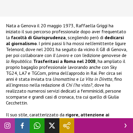
Nata a Genova il 20 maggio 1973, Raffaella Griggi ha
iniziato il suo percorso professionale dopo aver frequentato
la
facoltà di Giurisprudenza
, scegliendo però di
dedicarsi
al giornalismo
. I primi passi li ha mossi nell’emittente ligure
Telenord, dove nel 2001 ha seguito da vicino il G8 di Genova,
per poi collaborare con
Il Lavoro
e con l’edizione genovese de
la Repubblica
.
Trasferitasi a Roma nel 2008
, ha ampliato il
proprio bagaglio professionale lavorando anche con Sky
TG24, LA7 e TGCom, prima dell’approdo in Rai. Per circa sei
anni è stata inviata tra
Unomattina
e
La Vita in Diretta
, fino
all’ingresso nella redazione di
Chi l’ha visto?
, dove ha
realizzato numerosi servizi dedicati a femminicidi, persone
scomparse e grandi casi di cronaca, tra cui quello di Giulia
Cecchettin.
Il suo stile, caratterizzato da
rigore, attenzione ai
dettagli e sensibilità
verso le vittime e i familiari, l’ha resa
uno dei volti più autorevoli
della trasmissione. Sul fronte
privato, invece, la
giornalista
mantiene il massimo riserbo: